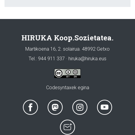
HIRUKA Koop.Sozietatea.
Martikoena 16, 2. solairua. 48992 Getxo
Tel.: 944 911 337 · hiruka@hiruka.eus
Codesyntaxek egina