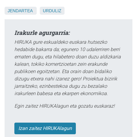
JENDARTEA
URDULIZ
Irakurle agurgarria:
HIRUKA gure eskualdeko euskara hutsezko
hedabide bakarra da; egunero 10 udalerriren berri
ematen dugu, eta hilabetero doan duzu aldizkaria
kalean, tokiko komertzioetan zein erakunde
publikoen egoitzetan. Eta orain doan bidaliko
dizugu etxera nahi izanez gero! Proiektua bizirik
jarraitzeko, ezinbestekoa dugu zu bezalako
irakurleen babesa eta ekarpen ekonomikoa.
Egin zaitez HIRUKAlagun eta gozatu euskaraz!
Izan zaitez HIRUKAlagun