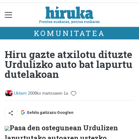
KOMUNITATEA
Hiru gazte atxilotu dituzte
Urdulizko auto bat lapurtu
dutelakoan
Ukberri
2008ko martxoaren 1a
Gehitu gaitzazu Googlen
Pasa den ostegunean Urdulizen
lapurtutako autoaren ustezko