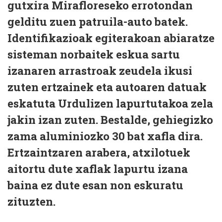
gutxira Mirafloreseko errotondan
gelditu zuen patruila-auto batek.
Identifikazioak egiterakoan abiaratze
sisteman norbaitek eskua sartu
izanaren arrastroak zeudela ikusi
zuten ertzainek eta autoaren datuak
eskatuta Urdulizen lapurtutakoa zela
jakin izan zuten. Bestalde, gehiegizko
zama aluminiozko 30 bat xafla dira.
Ertzaintzaren arabera, atxilotuek
aitortu dute xaflak lapurtu izana
baina ez dute esan non eskuratu
zituzten.