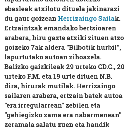
ebasleak atxilotu dituela jakinarazi
du gaur goizean
Herrizaingo Saila
k.
Ertzaintzak emandako bertsioaren
arabera, hiru gazte atxiki zituen atzo
goizeko 7ak aldera "Bilbotik hurbil",
lapurtutako autoan zihoazela.
Balizko gaizkileak 29 urteko CD.C., 20
urteko F.M. eta 19 urte dituen N.B.
dira, hirurak mutilak. Herrizaingo
sailaren arabera, ertzain batek autoa
"era irregularrean" zebilen eta
"gehiegizko zama era nabarmenean"
zeramala salatu zuen eta handik