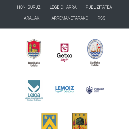
HONI BURUZ
LEGE OHARRA
PUBLIZITATEA
ARAUAK
HARREMANETARAKO
RSS