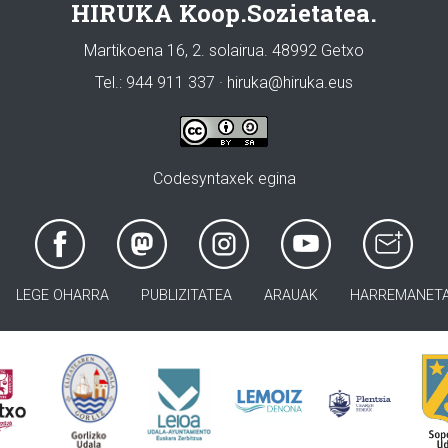
HIRUKA Koop.Sozietatea.
Martikoena 16, 2. solairua. 48992 Getxo
Tel.: 944 911 337 · hiruka@hiruka.eus
Codesyntaxek egina
LEGE OHARRA
PUBLIZITATEA
ARAUAK
HARREMANET