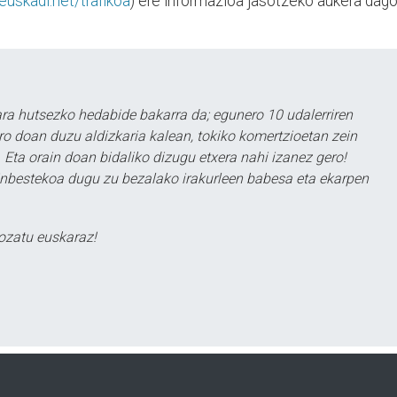
uskadi.net/trafikoa
) ere informazioa jasotzeko aukera dago
a hutsezko hedabide bakarra da; egunero 10 udalerriren
ero doan duzu aldizkaria kalean, tokiko komertzioetan zein
 Eta orain doan bidaliko dizugu etxera nahi izanez gero!
ezinbestekoa dugu zu bezalako irakurleen babesa eta ekarpen
ozatu euskaraz!