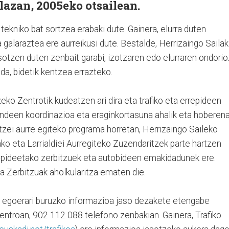
lazan, 2005eko otsailean.
 tekniko bat sortzea erabaki dute. Gainera, elurra duten
 galaraztea ere aurreikusi dute. Bestalde, Herrizaingo Sailak
asotzen duten zenbait garabi, izotzaren edo elurraren ondorio
ada, bidetik kentzea errazteko.
ko Zentrotik kudeatzen ari dira eta trafiko eta errepideen
undeen koordinazioa eta eraginkortasuna ahalik eta hoberen
tzei aurre egiteko programa horretan, Herrizaingo Saileko
ako eta Larrialdiei Aurregiteko Zuzendaritzek parte hartzen
repideetako zerbitzuek eta autobideen emakidadunek ere.
a Zerbitzuak aholkularitza ematen die.
en egoerari buruzko informazioa jaso dezakete etengabe
ntroan, 902 112 088 telefono zenbakian. Gainera, Trafiko