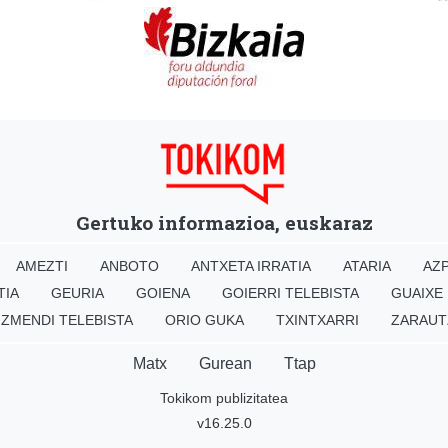
Gertuko informazioa, euskaraz
AMEZTI
ANBOTO
ANTXETA IRRATIA
ATARIA
AZP
TIA
GEURIA
GOIENA
GOIERRI TELEBISTA
GUAIXE
IZMENDI TELEBISTA
ORIO GUKA
TXINTXARRI
ZARAUT
Matx
Gurean
Ttap
Tokikom publizitatea
v16.25.0