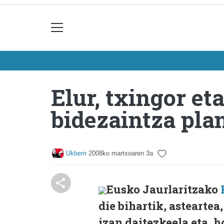
Elur, txingor et
bidezaintza pla
Ukberri
2008ko martxoaren 3a
Eusko Jaurlaritzako
die bihartik, asteartea
izan daitezkeela eta, 