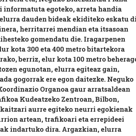
ei informatuta egoteko, arreta handia
, elurra dauden bideak ekiditeko eskatu d
inera, herritarrei mendian eta itsasoan
saihesteko gomendatu die. Iragarpenen
lur kota 300 eta 400 metro bitartekora
rako, berriz, elur kota 100 metro beherag
tozen egunotan, elurra egiteaz gain,
lada gogorrak ere egon daitezke. Neguko
Koordinazio Organoa gaur arratsaldean
afikoa Kudeatzeko Zentroan, Bilbon,
ekaitzari aurre egiteko neurri egokienak
rrion artean, trafikoari eta errepideei
ak indartuko dira. Argazkian, elurra