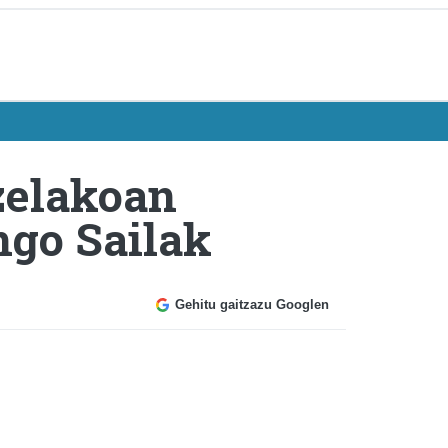
ozelakoan
ngo Sailak
Gehitu gaitzazu Googlen