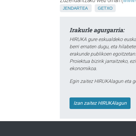
Zuzendaritzako web orrian (
www.e
JENDARTEA
GETXO
Irakurle agurgarria:
HIRUKA gure eskualdeko euskar
berri ematen dugu, eta hilabet
erakunde publikoen egoitzetan.
Proiektua bizirik jarraitzeko, 
ekonomikoa.
Egin zaitez HIRUKAlagun eta g
Izan zaitez HIRUKAlagun