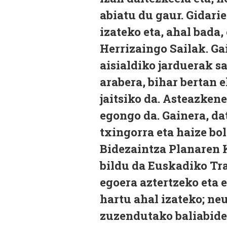
abiatu du gaur. Gidari
izateko eta, ahal bada
Herrizaingo Sailak. Ga
aisialdiko jarduerak 
arabera, bihar bertan e
jaitsiko da. Asteazkene
egongo da. Gainera, da
txingorra eta haize bo
Bidezaintza Planaren 
bildu da Euskadiko Tr
egoera aztertzeko eta 
hartu ahal izateko; neu
zuzendutako baliabide