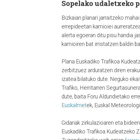
Sopelako udaletxeko p
Bizkaian planari jarraitzeko mahai
errepideetan kamioiei aurreratzea
alerta egoeran ditu pisu handia j
kamioiren bat irristatzen baldin b
Plana Euskadiko Trafikoa Kudeatze
zerbitzuez arduratzen diren erak
izatea bilatuko dute. Neguko ekai
Trafiko, Herritarren Segurtasuner
dute, baita Foru Aldundietako er
Euskalmet
ek, Euskal Meteorologi
Gidariak zirkulazioaren eta bide
Euskadiko Trafikoa Kudeatzeko Ze