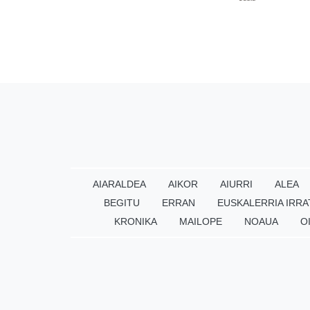
AIARALDEA
AIKOR
AIURRI
ALEA
BEGITU
ERRAN
EUSKALERRIA IRRA
KRONIKA
MAILOPE
NOAUA
O