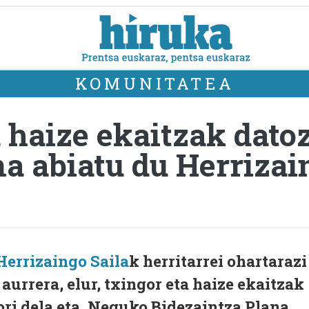
KOMUNITATEA
a haize ekaitzak dat
na abiatu du Herrizai
Herrizaingo Saila
k herritarrei ohartarazi
, aurrera, elur, txingor eta haize ekaitzak
hori dela eta, Neguko Bidezaintza Plana