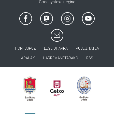
Codesyntaxek egina
HONI BURUZ
LEGE OHARRA
PUBLIZITATEA
ARAUAK
HARREMANETARAKO
RSS