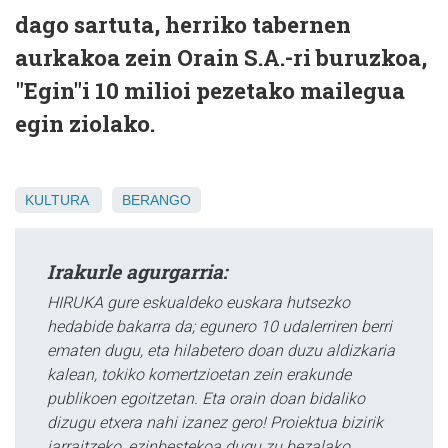
dago sartuta, herriko tabernen
aurkakoa zein Orain S.A.-ri buruzkoa,
"Egin"i 10 milioi pezetako mailegua
egin ziolako.
KULTURA
BERANGO
Irakurle agurgarria:
HIRUKA gure eskualdeko euskara hutsezko
hedabide bakarra da; egunero 10 udalerriren berri
ematen dugu, eta hilabetero doan duzu aldizkaria
kalean, tokiko komertzioetan zein erakunde
publikoen egoitzetan. Eta orain doan bidaliko
dizugu etxera nahi izanez gero! Proiektua bizirik
jarraitzeko, ezinbestekoa dugu zu bezalako