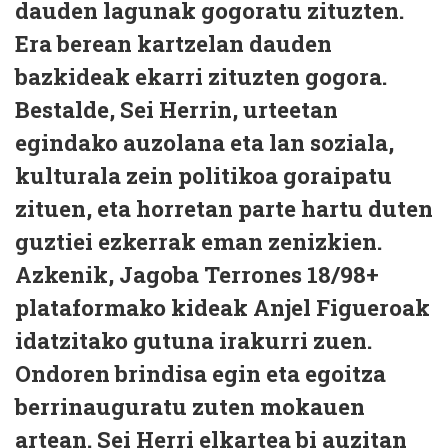
dauden lagunak gogoratu zituzten.
Era berean kartzelan dauden
bazkideak ekarri zituzten gogora.
Bestalde, Sei Herrin, urteetan
egindako auzolana eta lan soziala,
kulturala zein politikoa goraipatu
zituen, eta horretan parte hartu duten
guztiei ezkerrak eman zenizkien.
Azkenik, Jagoba Terrones 18/98+
plataformako kideak Anjel Figueroak
idatzitako gutuna irakurri zuen.
Ondoren brindisa egin eta egoitza
berrinauguratu zuten mokauen
artean. Sei Herri elkartea bi auzitan