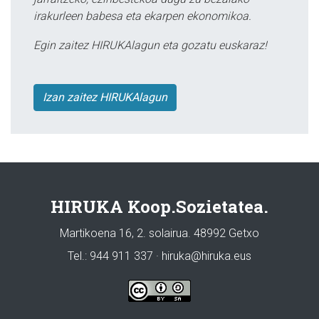
irakurleen babesa eta ekarpen ekonomikoa.
Egin zaitez HIRUKAlagun eta gozatu euskaraz!
Izan zaitez HIRUKAlagun
HIRUKA Koop.Sozietatea.
Martikoena 16, 2. solairua. 48992 Getxo
Tel.: 944 911 337 · hiruka@hiruka.eus