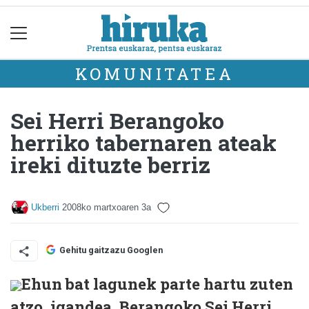
KOMUNITATEA
Sei Herri Berangoko
herriko tabernaren ateak
ireki dituzte berriz
Ukberri
2008ko martxoaren 3a
Gehitu gaitzazu Googlen
Ehun bat lagunek parte hartu zuten
atzo, igandea, Berangoko Sei Herri