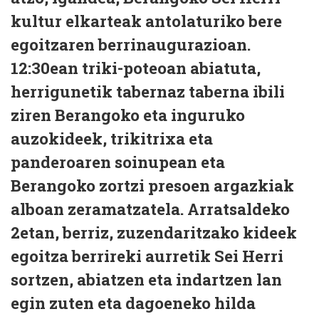
kultur elkarteak antolaturiko bere
egoitzaren berrinaugurazioan.
12:30ean triki-poteoan abiatuta,
herrigunetik tabernaz taberna ibili
ziren Berangoko eta inguruko
auzokideek, trikitrixa eta
panderoaren soinupean eta
Berangoko zortzi presoen argazkiak
alboan zeramatzatela. Arratsaldeko
2etan, berriz, zuzendaritzako kideek
egoitza berrireki aurretik Sei Herri
sortzen, abiatzen eta indartzen lan
egin zuten eta dagoeneko hilda