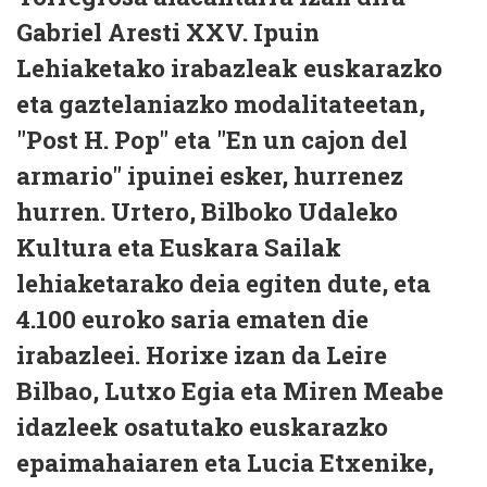
Gabriel Aresti XXV. Ipuin
Lehiaketako irabazleak euskarazko
eta gaztelaniazko modalitateetan,
"Post H. Pop" eta "En un cajon del
armario" ipuinei esker, hurrenez
hurren. Urtero, Bilboko Udaleko
Kultura eta Euskara Sailak
lehiaketarako deia egiten dute, eta
4.100 euroko saria ematen die
irabazleei. Horixe izan da Leire
Bilbao, Lutxo Egia eta Miren Meabe
idazleek osatutako euskarazko
epaimahaiaren eta Lucia Etxenike,