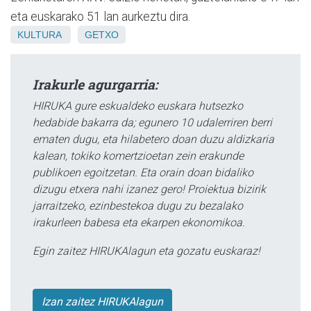
eta euskarako 51 lan aurkeztu dira.
KULTURA
GETXO
Irakurle agurgarria:
HIRUKA gure eskualdeko euskara hutsezko
hedabide bakarra da; egunero 10 udalerriren berri
ematen dugu, eta hilabetero doan duzu aldizkaria
kalean, tokiko komertzioetan zein erakunde
publikoen egoitzetan. Eta orain doan bidaliko
dizugu etxera nahi izanez gero! Proiektua bizirik
jarraitzeko, ezinbestekoa dugu zu bezalako
irakurleen babesa eta ekarpen ekonomikoa.
Egin zaitez HIRUKAlagun eta gozatu euskaraz!
Izan zaitez HIRUKAlagun