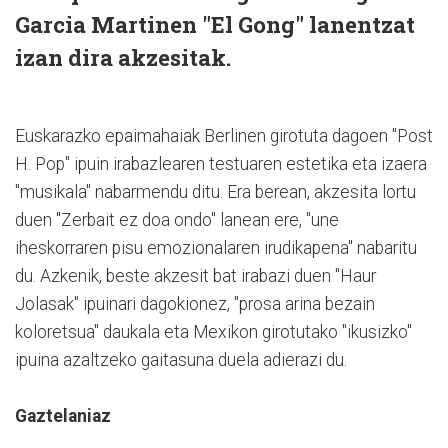
Garcia Martinen "El Gong" lanentzat
izan dira akzesitak.
Euskarazko epaimahaiak Berlinen girotuta dagoen "Post
H. Pop" ipuin irabazlearen testuaren estetika eta izaera
"musikala" nabarmendu ditu. Era berean, akzesita lortu
duen "Zerbait ez doa ondo" lanean ere, "une
iheskorraren pisu emozionalaren irudikapena" nabaritu
du. Azkenik, beste akzesit bat irabazi duen "Haur
Jolasak" ipuinari dagokionez, "prosa arina bezain
koloretsua" daukala eta Mexikon girotutako "ikusizko"
ipuina azaltzeko gaitasuna duela adierazi du.
Gaztelaniaz