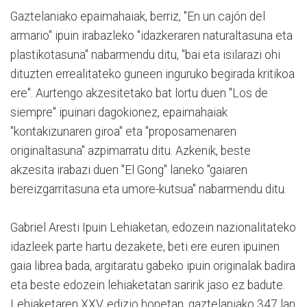
Gaztelaniako epaimahaiak, berriz, "En un cajón del
armario" ipuin irabazleko "idazkeraren naturaltasuna eta
plastikotasuna" nabarmendu ditu, "bai eta isilarazi ohi
dituzten errealitateko guneen inguruko begirada kritikoa
ere". Aurtengo akzesitetako bat lortu duen "Los de
siempre" ipuinari dagokionez, epaimahaiak
"kontakizunaren giroa" eta "proposamenaren
originaltasuna" azpimarratu ditu. Azkenik, beste
akzesita irabazi duen "El Gong" laneko "gaiaren
bereizgarritasuna eta umore-kutsua" nabarmendu ditu.
Gabriel Aresti Ipuin Lehiaketan, edozein nazionalitateko
idazleek parte hartu dezakete, beti ere euren ipuinen
gaia librea bada, argitaratu gabeko ipuin originalak badira
eta beste edozein lehiaketatan saririk jaso ez badute.
Lehiaketaren XXV. edizio honetan, gaztelaniako 347 lan