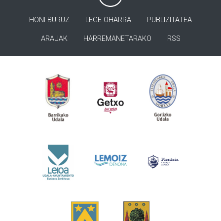
HONI BURUZ
LEGE OHARRA
PUBLIZITATEA
ARAUAK
HARREMANETARAKO
RSS