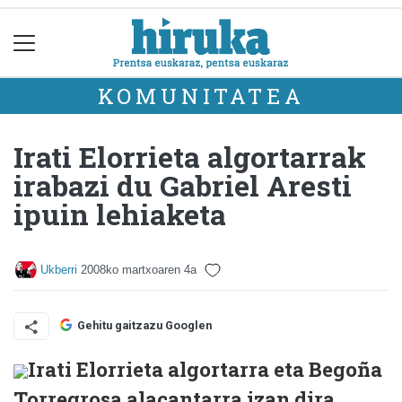
KOMUNITATEA
Irati Elorrieta algortarrak
irabazi du Gabriel Aresti
ipuin lehiaketa
Ukberri
2008ko martxoaren 4a
Gehitu gaitzazu Googlen
Irati Elorrieta algortarra eta Begoña
Torregrosa alacantarra izan dira