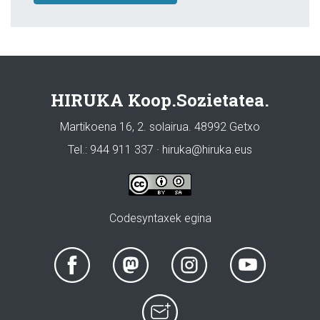
HIRUKA Koop.Sozietatea.
Martikoena 16, 2. solairua. 48992 Getxo
Tel.: 944 911 337 · hiruka@hiruka.eus
Codesyntaxek egina