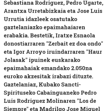
Sebastiana Rodriguez, Pedro Ugarte,
Arantxa Urretabizkaia eta Jose Luis
Urrutia idazleek osatutako
gaztelaniazko epaimahaiaren
erabakia. Bestetik, Iratxe Esnaola
donostiarraren "Zerbait ez doa ondo"
eta Igor Arroyo iruindarraren "Haur
Jolasak" ipuinek euskarako
epaimahaiak emandako 2.050na
euroko akzesitak irabazi dituzte.
Gaztelaniaz, Kubako Sancti-
Spirituseko Cabainguaneko Pedro
Luis Rodriguez Molinaren "Los de
Siempre" eta Madrilgo Jose Miguel