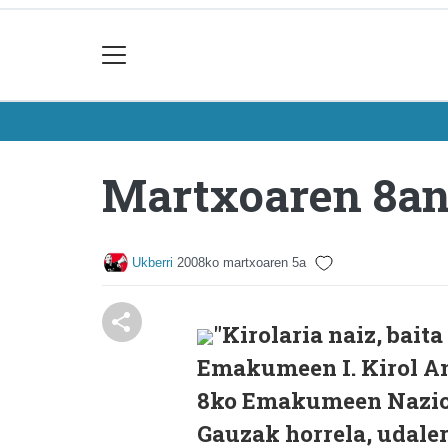
Martxoaren 8an 
Ukberri
2008ko martxoaren 5a
"Kirolaria naiz, bai
Emakumeen I. Kirol An
8ko Emakumeen Nazio
Gauzak horrela, udaler