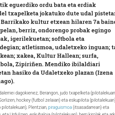
tik eguerdiko ordu bata eta erdiak
del txapelketa jokatuko dute udal pisteta
Barrikako kultur etxean hilaren 7a bain
Sopelan, berriz, ondorengo probak egingo
ak, igerilekuetan; softbola eta
ldegian; atletismoa, udaletxeko inguan; t
rkean; xakea, Kultur Hallean; surfa,
bola, Zipiriñen. Mendiko ibilaldiari
etan hasiko da Udaletxeko plazan (Izena
ago).
erriei dagokienez, Berangon, judo txapelketa (pilotalekuan
 Gorlizen, hockey (futbol zelaian) eta eskupilota (pilotalekuan)
 pilotalekuan); Plentzian,
piraguismoa
(itsasadarrean) eta
 eta Urdulizen, eskubaloia (pilotalekuan), herri kirolak eta ark