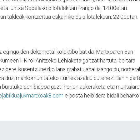
a eta luntxa Sopelako pilotalekuan izango da, 14:00etan.
n taldeak kontzertua eskainiko du pilotalekuan, 22:00etan.
z egingo den dokumetal kolektibo bat da. Martxoaren 8an
meen I. Kirol Anitzeko Lehiaketa gaitzat hartuta, bertara
ez bere ikusentzunezko lana grabatu ahal izango du, norbera
azalduz, mankomunitateko iturriek azaldu dutenez. Bahin part
 burutuko den bideoa guzti horien aukeraketa eta muntaiar
fo[abildua]ukmartxoak8.com
e-posta helbidera bidali beharko