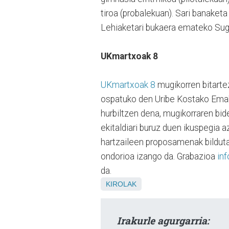
tiroa (probalekuan). Sari banaket
Lehiaketari bukaera emateko Suga
UKmartxoak 8
UKmartxoak 8
mugikorren bitarte
ospatuko den Uribe Kostako Emaku
hurbiltzen dena, mugikorraren bid
ekitaldiari buruz duen ikuspegia 
hartzaileen proposamenak bilduta
ondorioa izango da. Grabazioa
in
da.
KIROLAK
Irakurle agurgarria: