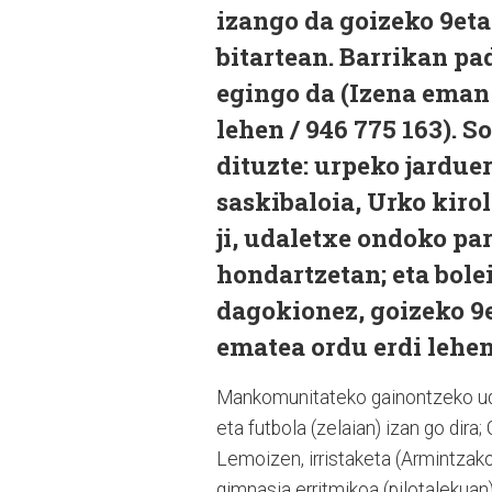
izango da goizeko 9eta
bitartean. Barrikan pa
egingo da (Izena eman 
lehen / 946 775 163). 
dituzte: urpeko jarduer
saskibaloia, Urko kiro
ji, udaletxe ondoko pa
hondartzetan; eta bolei
dagokionez, goizeko 9
ematea ordu erdi lehen
Mankomunitateko gainontzeko udal
eta futbola (zelaian) izan go dira;
Lemoizen, irristaketa (Armintzako
gimnasia erritmikoa (pilotalekuan);