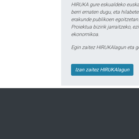
HIRUKA gure eskualdeko euskar
berri ematen dugu, eta hilabet
erakunde publikoen egoitzetan.
Proiektua bizirik jarraitzeko, 
ekonomikoa.
Egin zaitez HIRUKAlagun eta g
Izan zaitez HIRUKAlagun