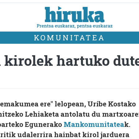
KOMUNITATEA
kirolek hartuko dut
ta emakumea ere" lelopean, Uribe Kostako
itzeko Lehiaketa antolatu du martxoar
arteko Egunerako
Mankomunitatea
k.
ritik udalerrira hainbat kirol jarduera