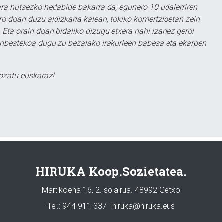
a hutsezko hedabide bakarra da; egunero 10 udalerriren
ero doan duzu aldizkaria kalean, tokiko komertzioetan zein
 Eta orain doan bidaliko dizugu etxera nahi izanez gero!
ezinbestekoa dugu zu bezalako irakurleen babesa eta ekarpen
ozatu euskaraz!
HIRUKA Koop.Sozietatea.
Martikoena 16, 2. solairua. 48992 Getxo
Tel.: 944 911 337 · hiruka@hiruka.eus