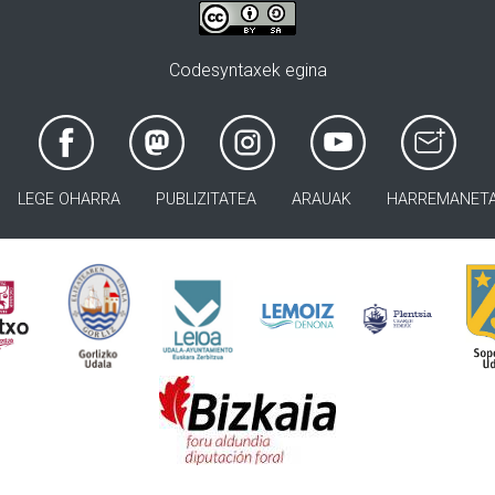
Codesyntaxek egina
LEGE OHARRA
PUBLIZITATEA
ARAUAK
HARREMANET