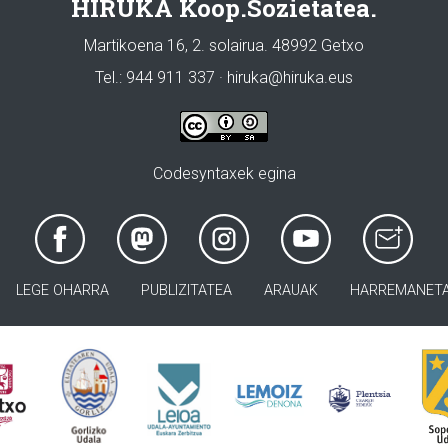
HIRUKA Koop.Sozietatea.
Martikoena 16, 2. solairua. 48992 Getxo
Tel.: 944 911 337 · hiruka@hiruka.eus
Codesyntaxek egina
LEGE OHARRA
PUBLIZITATEA
ARAUAK
HARREMANET