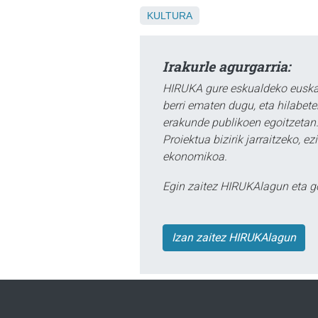
KULTURA
Irakurle agurgarria:
HIRUKA gure eskualdeko euskar
berri ematen dugu, eta hilabet
erakunde publikoen egoitzetan.
Proiektua bizirik jarraitzeko, 
ekonomikoa.
Egin zaitez HIRUKAlagun eta g
Izan zaitez HIRUKAlagun