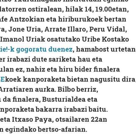
torren ostiralean, hilak 14, 19.00etan,
afe Antzokian eta hiriburukoek bertan
, Jone Uria, Arrate Illaro, Peru Vidal,
Imanol Uriak osatutako Uribe Kostako
ie!-k gogoratu duenez
, hamabost urtetan
r irabazi dute sariketa hau eta
ulan ez, nahiz eta hiru bider finalera
BE
koek kanporaketa bietan nagusitu dira
Arratiaren aurka. Bilbo berriz,
da finalera, Busturialdea eta
nporaketa bakarra irabazi baitu.
eta Itxaso Paya, otsailaren 22an
n egindako bertso-afarian.