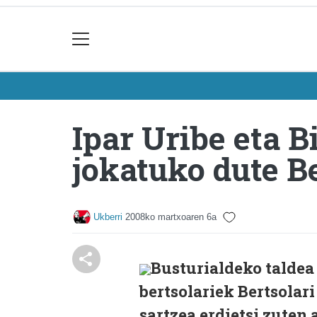
Ipar Uribe eta B
jokatuko dute B
Ukberri
2008ko martxoaren 6a
Busturialdeko taldea 
bertsolariek Bertsolar
sartzea erdietsi zuten