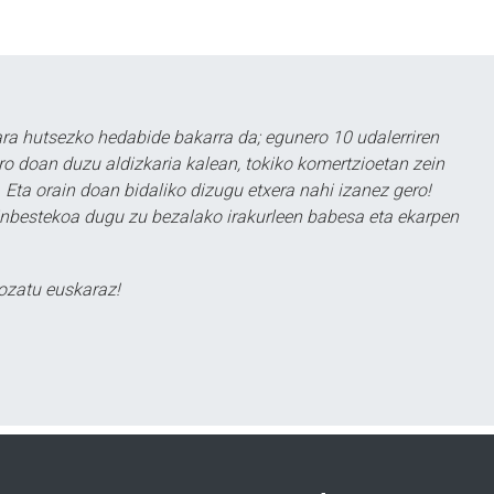
a hutsezko hedabide bakarra da; egunero 10 udalerriren
ero doan duzu aldizkaria kalean, tokiko komertzioetan zein
 Eta orain doan bidaliko dizugu etxera nahi izanez gero!
ezinbestekoa dugu zu bezalako irakurleen babesa eta ekarpen
ozatu euskaraz!