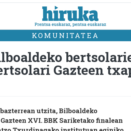
KOMUNITATEA
ilboaldeko bertsolari
ertsolari Gazteen txa
bazterrean utzita, Bilboaldeko
i Gazteen XVI. BBK Sariketako finalean
 atzo Txurdinagako institutuan eginiko