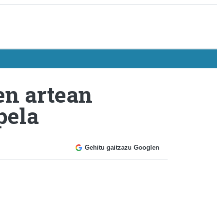
en artean
pela
Gehitu gaitzazu Googlen