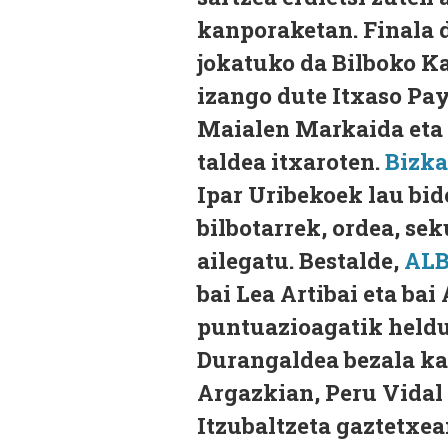
kanporaketan. Finala da
jokatuko da Bilboko K
izango dute Itxaso Paya
Maialen Markaida eta 
taldea itxaroten.
Bizka
Ipar Uribekoek lau bide
bilbotarrek, ordea, sek
ailegatu. Bestalde,
AL
bai Lea Artibai eta bai 
puntuazioagatik heldu 
Durangaldea bezala ka
Argazkian, Peru Vidal 
Itzubaltzeta gaztetxea