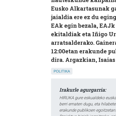
Eusko Alkartasunak ga
jaialdia ere ez du egin
EAk egin bezala, EAJk 
ekitaldiak eta Iñigo U
arratsalderako. Gainer
12:00etan erakunde pu
dira. Argazkian, Isaias
POLITIKA
Irakurle agurgarria:
HIRUKA gure eskualdeko euskar
berri ematen dugu, eta hilabet
erakunde publikoen egoitzetan.