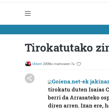
Tirokatutako zin
Ukberri
2008ko martxoaren 7a
Goiena.net-ek jakinar
tirokatu duten Isaias 
berri da Arrasateko o
diren arren. Izan ere, 