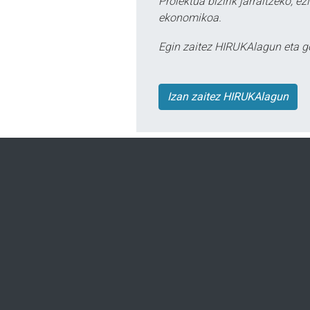
Proiektua bizirik jarraitzeko, 
ekonomikoa.
Egin zaitez HIRUKAlagun eta g
Izan zaitez HIRUKAlagun