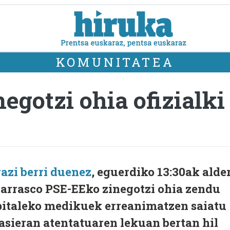
KOMUNITATEA
egotzi ohia ofizialki 
azi berri duenez
, eguerdiko 13:30ak alde
Carrasco PSE-EEko zinegotzi ohia zendu
spitaleko medikuek erreanimatzen saiatu
hasieran atentatuaren lekuan bertan hil