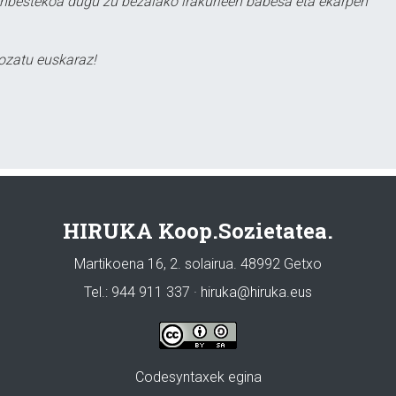
ezinbestekoa dugu zu bezalako irakurleen babesa eta ekarpen
ozatu euskaraz!
HIRUKA Koop.Sozietatea.
Martikoena 16, 2. solairua. 48992 Getxo
Tel.: 944 911 337 · hiruka@hiruka.eus
Codesyntaxek egina