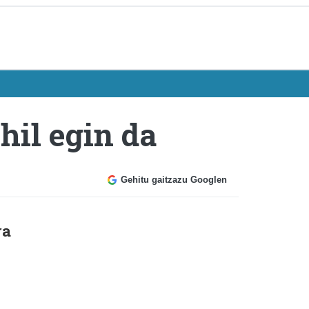
hil egin da
Gehitu gaitzazu Googlen
ra