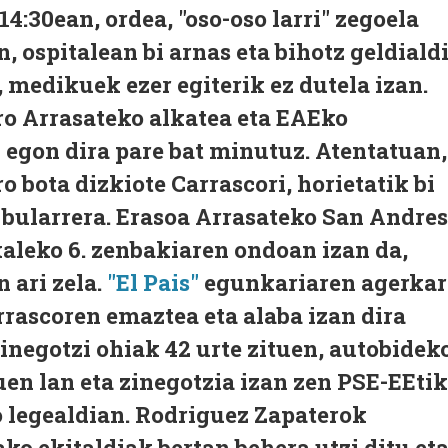
14:30ean, ordea, "oso-oso larri" zegoela
, ospitalean bi arnas eta bihotz geldiald
, medikuek ezer egiterik ez dutela izan.
ro Arrasateko alkatea eta EAEko
 egon dira pare bat minutuz. Atentatuan,
 bota dizkiote Carrascori, horietatik bi
t bularrera. Erasoa Arrasateko San Andres
aleko 6. zenbakiaren ondoan izan da,
n ari zela.
"El Pais"
egunkariaren agerkar
rrascoren emaztea eta alaba izan dira
inegotzi ohiak 42 urte zituen, autobidek
en lan eta zinegotzia izan zen PSE-EEtik
o legealdian. Rodriguez Zapaterok
o ekitaldiak bertan behera utzi ditu et