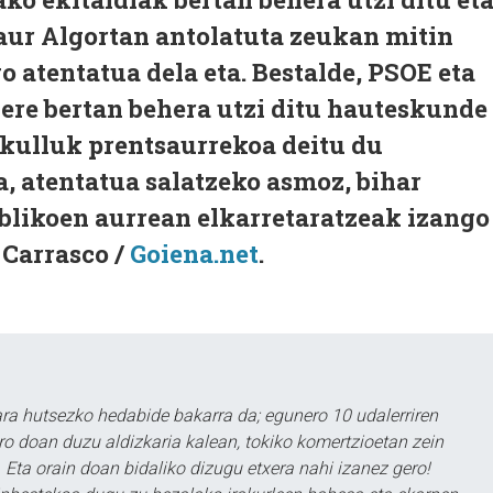
ur Algortan antolatuta zeukan mitin
go atentatua dela eta. Bestalde, PSOE eta
ere bertan behera utzi ditu hauteskunde
rkulluk prentsaurrekoa deitu du
a, atentatua salatzeko asmoz, bihar
blikoen aurrean elkarretaratzeak izango
 Carrasco /
Goiena.net
.
a hutsezko hedabide bakarra da; egunero 10 udalerriren
ero doan duzu aldizkaria kalean, tokiko komertzioetan zein
 Eta orain doan bidaliko dizugu etxera nahi izanez gero!