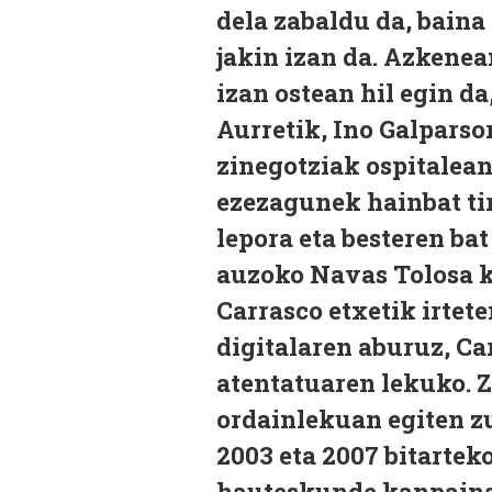
dela zabaldu da, baina 
jakin izan da. Azkenean
izan ostean hil egin da
Aurretik, Ino Galparso
zinegotziak ospitalean
ezezagunek hainbat tiro
lepora eta besteren ba
auzoko Navas Tolosa k
Carrasco etxetik irtete
digitalaren aburuz, Ca
atentatuaren lekuko. Z
ordainlekuan egiten zu
2003 eta 2007 bitartek
hauteskunde kanpainak