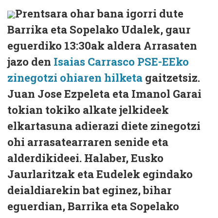
Prentsara ohar bana igorri dute
Barrika eta Sopelako Udalek, gaur
eguerdiko 13:30ak aldera Arrasaten
jazo den
Isaias Carrasco PSE-EEko
zinegotzi ohiaren hilketa
gaitzetsiz.
Juan Jose Ezpeleta eta Imanol Garai
tokian tokiko alkate jelkideek
elkartasuna adierazi diete zinegotzi
ohi arrasatearraren senide eta
alderdikideei. Halaber, Eusko
Jaurlaritzak eta Eudelek egindako
deialdiarekin bat eginez, bihar
eguerdian, Barrika eta Sopelako