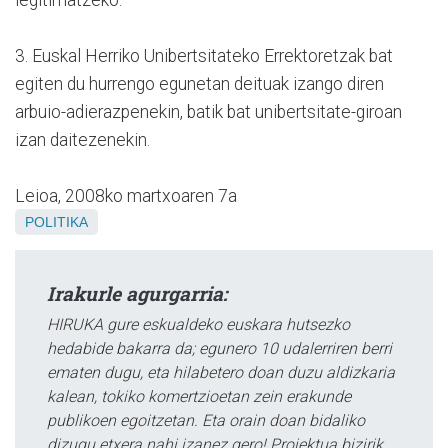
3. Euskal Herriko Unibertsitateko Errektoretzak bat
egiten du hurrengo egunetan deituak izango diren
arbuio-adierazpenekin, batik bat unibertsitate-giroan
izan daitezenekin.
Leioa, 2008ko martxoaren 7a
POLITIKA
Irakurle agurgarria:
HIRUKA gure eskualdeko euskara hutsezko
hedabide bakarra da; egunero 10 udalerriren berri
ematen dugu, eta hilabetero doan duzu aldizkaria
kalean, tokiko komertzioetan zein erakunde
publikoen egoitzetan. Eta orain doan bidaliko
dizugu etxera nahi izanez gero! Proiektua bizirik