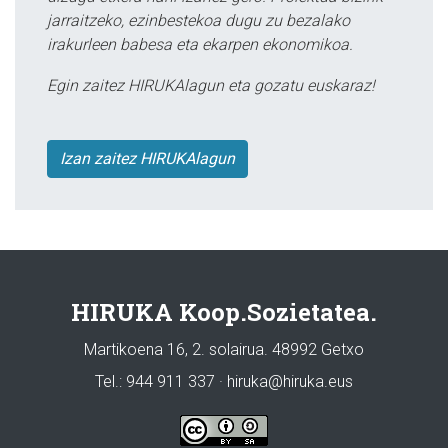
jarraitzeko, ezinbestekoa dugu zu bezalako
irakurleen babesa eta ekarpen ekonomikoa.
Egin zaitez HIRUKAlagun eta gozatu euskaraz!
Izan zaitez HIRUKAlagun
HIRUKA Koop.Sozietatea.
Martikoena 16, 2. solairua. 48992 Getxo
Tel.: 944 911 337 · hiruka@hiruka.eus