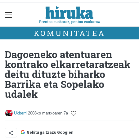
KOMUNITATEA
Dagoeneko atentuaren
kontrako elkarretaratzeak
deitu dituzte biharko
Barrika eta Sopelako
udalek
Ukberri
2008ko martxoaren 7a
Gehitu gaitzazu Googlen