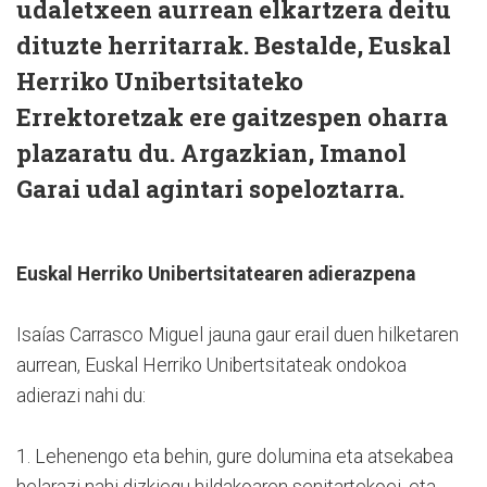
udaletxeen aurrean elkartzera deitu
dituzte herritarrak. Bestalde, Euskal
Herriko Unibertsitateko
Errektoretzak ere gaitzespen oharra
plazaratu du. Argazkian, Imanol
Garai udal agintari sopeloztarra.
Euskal Herriko Unibertsitatearen adierazpena
Isaías Carrasco Miguel jauna gaur erail duen hilketaren
aurrean, Euskal Herriko Unibertsitateak ondokoa
adierazi nahi du:
1. Lehenengo eta behin, gure dolumina eta atsekabea
helarazi nahi dizkiegu hildakoaren senitartekoei, eta