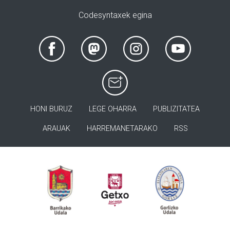
Codesyntaxek egina
HONI BURUZ
LEGE OHARRA
PUBLIZITATEA
ARAUAK
HARREMANETARAKO
RSS