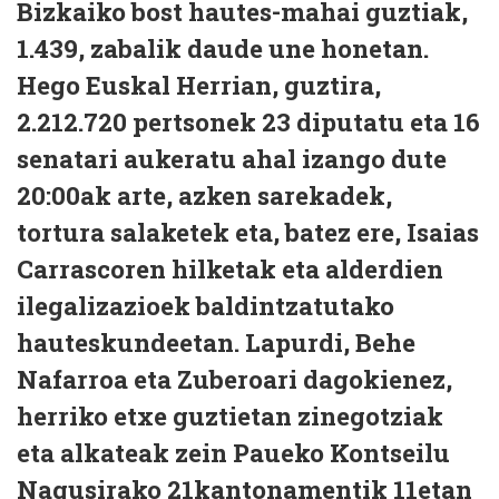
Bizkaiko bost hautes-mahai guztiak,
1.439, zabalik daude une honetan.
Hego Euskal Herrian, guztira,
2.212.720 pertsonek 23 diputatu eta 16
senatari aukeratu ahal izango dute
20:00ak arte, azken sarekadek,
tortura salaketek eta, batez ere, Isaias
Carrascoren hilketak eta alderdien
ilegalizazioek baldintzatutako
hauteskundeetan. Lapurdi, Behe
Nafarroa eta Zuberoari dagokienez,
herriko etxe guztietan zinegotziak
eta alkateak zein Paueko Kontseilu
Nagusirako 21kantonamentik 11etan