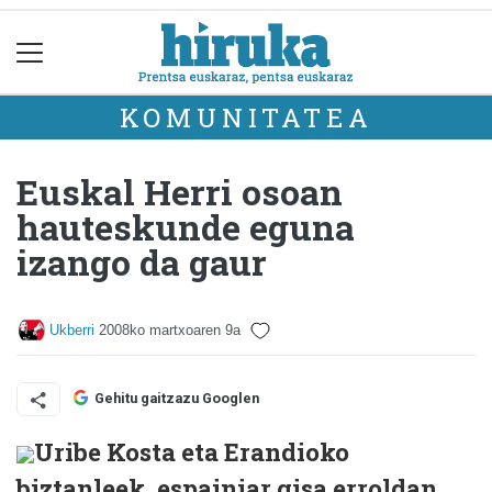
KOMUNITATEA
Euskal Herri osoan
hauteskunde eguna
izango da gaur
Ukberri
2008ko martxoaren 9a
Gehitu gaitzazu Googlen
Uribe Kosta eta Erandioko
biztanleek, espainiar gisa erroldan