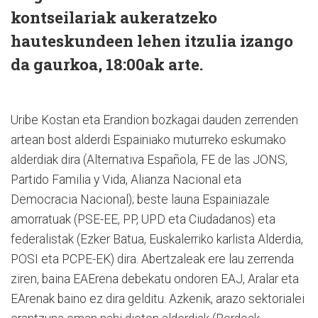
kontseilariak aukeratzeko
hauteskundeen lehen itzulia izango
da gaurkoa, 18:00ak arte.
Uribe Kostan eta Erandion bozkagai dauden zerrenden
artean bost alderdi Espainiako muturreko eskumako
alderdiak dira (Alternativa Española, FE de las JONS,
Partido Familia y Vida, Alianza Nacional eta
Democracia Nacional); beste launa Espainiazale
amorratuak (PSE-EE, PP, UPD eta Ciudadanos) eta
federalistak (Ezker Batua, Euskalerriko karlista Alderdia,
POSI eta PCPE-EK) dira. Abertzaleak ere lau zerrenda
ziren, baina EAErena debekatu ondoren EAJ, Aralar eta
EArenak baino ez dira gelditu. Azkenik, arazo sektorialei