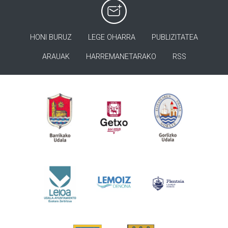
HONI BURUZ
LEGE OHARRA
PUBLIZITATEA
ARAUAK
HARREMANETARAKO
RSS