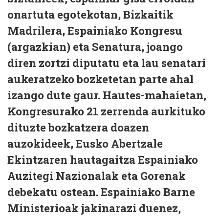
onartuta egotekotan, Bizkaitik
Madrilera, Espainiako Kongresu
(argazkian) eta Senatura, joango
diren zortzi diputatu eta lau senatari
aukeratzeko bozketetan parte ahal
izango dute gaur. Hautes-mahaietan,
Kongresurako 21 zerrenda aurkituko
dituzte bozkatzera doazen
auzokideek, Eusko Abertzale
Ekintzaren hautagaitza Espainiako
Auzitegi Nazionalak eta Gorenak
debekatu ostean. Espainiako Barne
Ministerioak jakinarazi duenez,