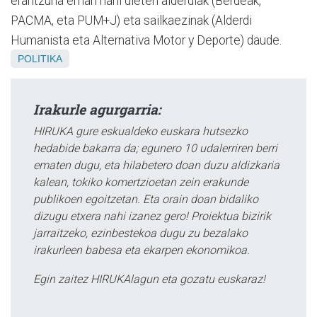
erantzuna eman nahi dieten alderdiak (Berdeak,
PACMA, eta PUM+J) eta sailkaezinak (Alderdi
Humanista eta Alternativa Motor y Deporte) daude.
POLITIKA
Irakurle agurgarria:
HIRUKA gure eskualdeko euskara hutsezko
hedabide bakarra da; egunero 10 udalerriren berri
ematen dugu, eta hilabetero doan duzu aldizkaria
kalean, tokiko komertzioetan zein erakunde
publikoen egoitzetan. Eta orain doan bidaliko
dizugu etxera nahi izanez gero! Proiektua bizirik
jarraitzeko, ezinbestekoa dugu zu bezalako
irakurleen babesa eta ekarpen ekonomikoa.
Egin zaitez HIRUKAlagun eta gozatu euskaraz!