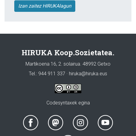
Izan zaitez HIRUKAlagun
HIRUKA Koop.Sozietatea.
Martikoena 16, 2. solairua. 48992 Getxo
Tel.: 944 911 337 · hiruka@hiruka.eus
Codesyntaxek egina