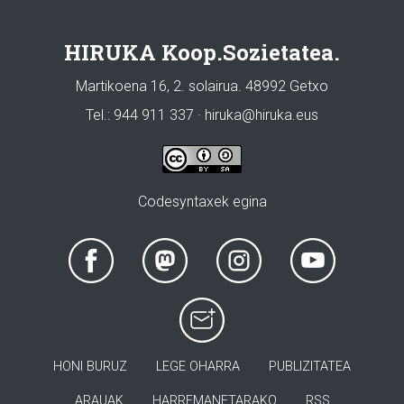
HIRUKA Koop.Sozietatea.
Martikoena 16, 2. solairua. 48992 Getxo
Tel.: 944 911 337 · hiruka@hiruka.eus
Codesyntaxek egina
HONI BURUZ
LEGE OHARRA
PUBLIZITATEA
ARAUAK
HARREMANETARAKO
RSS