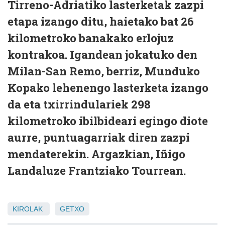
Tirreno-Adriatiko lasterketak zazpi
etapa izango ditu, haietako bat 26
kilometroko banakako erlojuz
kontrakoa. Igandean jokatuko den
Milan-San Remo, berriz, Munduko
Kopako lehenengo lasterketa izango
da eta txirrindulariek 298
kilometroko ibilbideari egingo diote
aurre, puntuagarriak diren zazpi
mendaterekin. Argazkian, Iñigo
Landaluze Frantziako Tourrean.
KIROLAK
GETXO