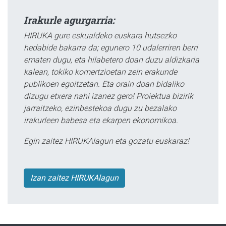
Irakurle agurgarria:
HIRUKA gure eskualdeko euskara hutsezko
hedabide bakarra da; egunero 10 udalerriren berri
ematen dugu, eta hilabetero doan duzu aldizkaria
kalean, tokiko komertzioetan zein erakunde
publikoen egoitzetan. Eta orain doan bidaliko
dizugu etxera nahi izanez gero! Proiektua bizirik
jarraitzeko, ezinbestekoa dugu zu bezalako
irakurleen babesa eta ekarpen ekonomikoa.
Egin zaitez HIRUKAlagun eta gozatu euskaraz!
Izan zaitez HIRUKAlagun