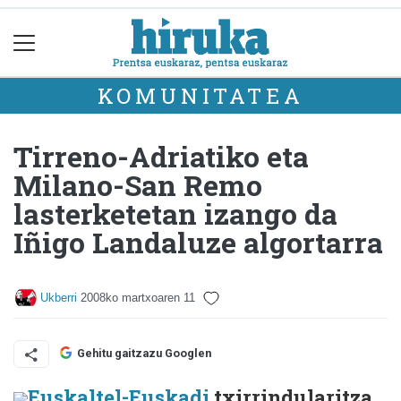
KOMUNITATEA
Tirreno-Adriatiko eta
Milano-San Remo
lasterketetan izango da
Iñigo Landaluze algortarra
Ukberri
2008ko martxoaren 11
Gehitu gaitzazu Googlen
Euskaltel-Euskadi
txirrindularitza