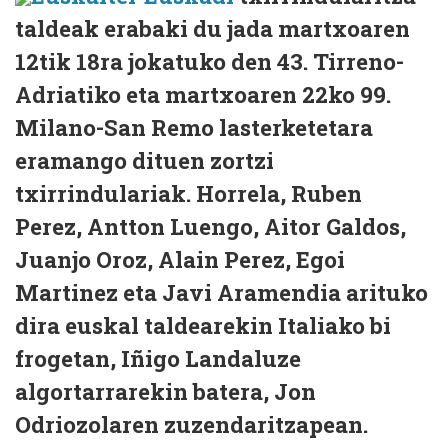
taldeak erabaki du jada martxoaren
12tik 18ra jokatuko den 43. Tirreno-
Adriatiko eta martxoaren 22ko 99.
Milano-San Remo lasterketetara
eramango dituen zortzi
txirrindulariak. Horrela, Ruben
Perez, Antton Luengo, Aitor Galdos,
Juanjo Oroz, Alain Perez, Egoi
Martinez eta Javi Aramendia arituko
dira euskal taldearekin Italiako bi
frogetan, Iñigo Landaluze
algortarrarekin batera, Jon
Odriozolaren zuzendaritzapean.