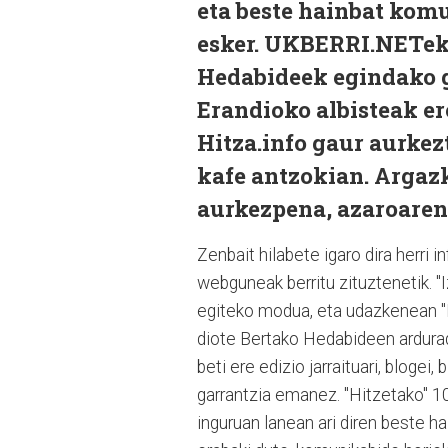
eta beste hainbat kom
esker. UKBERRI.NETek 
Hedabideek egindako go
Erandioko albisteak e
Hitza.info gaur aurkez
kafe antzokian. Argazk
aurkezpena, azaroaren
Zenbait hilabete igaro dira herri
webguneak berritu zituztenetik. "I
egiteko modua, eta udazkenean "Hi
diote Bertako Hedabideen ardurad
beti ere edizio jarraituari, blogei,
garrantzia emanez. "Hitzetako" 10
inguruan lanean ari diren beste ha