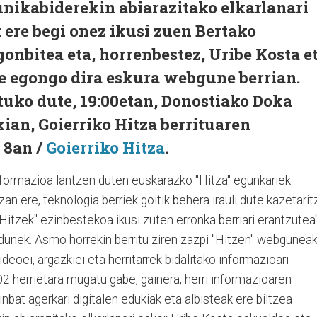
unikabiderekin abiarazitako elkarlanari
ere begi onez ikusi zuen Bertako
nbitea eta, horrenbestez, Uribe Kosta e
re egongo dira eskura webgune berrian.
tuko dute, 19:00etan, Donostiako Doka
ian, Goierriko Hitza berrituaren
 8an /
Goierriko Hitza
.
 informazioa lantzen duten euskarazko "Hitza" egunkariek
zan ere, teknologia berriek goitik behera irauli dute kazetarit
tzek" ezinbestekoa ikusi zuten erronka berriari erantzutea"
unek. Asmo horrekin berritu ziren zazpi "Hitzen" webguneak
 bideoei, argazkiei eta herritarrek bidalitako informazioari
2 herrietara mugatu gabe, gainera, herri informazioaren
inbat agerkari digitalen edukiak eta albisteak ere biltzea