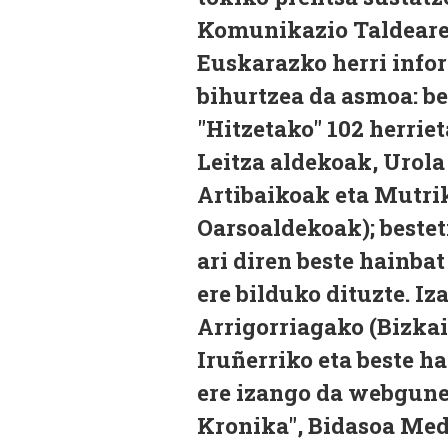
Komunikazio Taldeare
Euskarazko herri info
bihurtzea da asmoa: ber
"Hitzetako" 102 herrie
Leitza aldekoak, Urola
Artibaikoak eta Mutri
Oarsoaldekoak); bestet
ari diren beste hainbat
ere bilduko dituzte. Iz
Arrigorriagako (Bizkai
Iruñerriko eta beste h
ere izango da webgune 
Kronika", Bidasoa Med