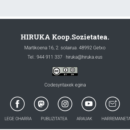
HIRUKA Koop.Sozietatea.
Martikoena 16, 2. solairua. 48992 Getxo
Tel.: 944 911 337 · hiruka@hiruka.eus
Codesyntaxek egina
LEGE OHARRA
PUBLIZITATEA
ARAUAK
HARREMANET