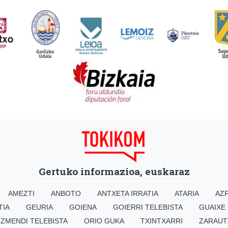
Gertuko informazioa, euskaraz
AMEZTI
ANBOTO
ANTXETA IRRATIA
ATARIA
AZP
TIA
GEURIA
GOIENA
GOIERRI TELEBISTA
GUAIXE
IZMENDI TELEBISTA
ORIO GUKA
TXINTXARRI
ZARAUT