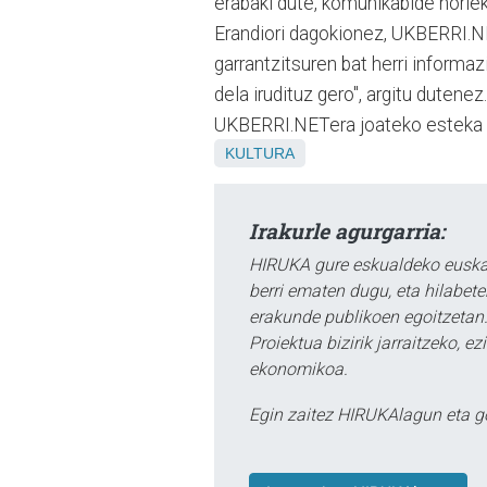
erabaki dute, komunikabide horiek
Erandiori dagokionez, UKBERRI.NET 
garrantzitsuren bat herri inform
dela irudituz gero", argitu dutene
UKBERRI.NETera joateko esteka 
KULTURA
Irakurle agurgarria:
HIRUKA gure eskualdeko euskar
berri ematen dugu, eta hilabet
erakunde publikoen egoitzetan.
Proiektua bizirik jarraitzeko, 
ekonomikoa.
Egin zaitez HIRUKAlagun eta g