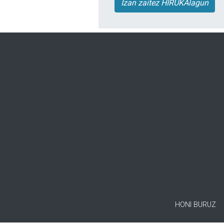
Izan zaitez HIRUKAlagun
HONI BURUZ