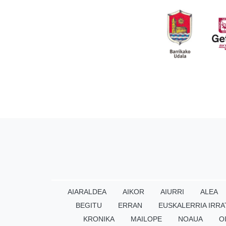
AIARALDEA
AIKOR
AIURRI
ALEA
BEGITU
ERRAN
EUSKALERRIA IRRA
KRONIKA
MAILOPE
NOAUA
O