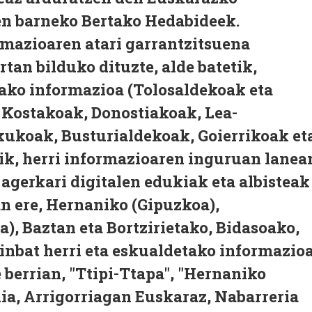
n barneko Bertako Hedabideek.
rmazioaren atari garrantzitsuena
tan bilduko dituzte, alde batetik,
tako informazioa (Tolosaldekoak eta
 Kostakoak, Donostiakoak, Lea-
kukoak, Busturialdekoak, Goierrikoak et
ik, herri informazioaren inguruan lanea
 agerkari digitalen edukiak eta albisteak
an ere, Hernaniko (Gipuzkoa),
a), Baztan eta Bortzirietako, Bidasoako,
ainbat herri eta eskualdetako informazio
berrian, "Ttipi-Ttapa", "Hernaniko
ia, Arrigorriagan Euskaraz, Nabarreria