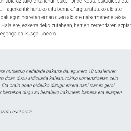
in abiarazitako elkarlanari esker. Uribe Kosta eskualdea eta
agerkaritik hartuko ditu berriak, "argitaratutako albiste
azioak egun horretan eman duen albiste nabarmenenetakoa
z. Hala ere, ezkerraldeko zutabean, herrien zerrendaren azpian
egongo da ikusgai uneoro.
a hutsezko hedabide bakarra da; egunero 10 udalerriren
ero doan duzu aldizkaria kalean, tokiko komertzioetan zein
 Eta orain doan bidaliko dizugu etxera nahi izanez gero!
ezinbestekoa dugu zu bezalako irakurleen babesa eta ekarpen
ozatu euskaraz!