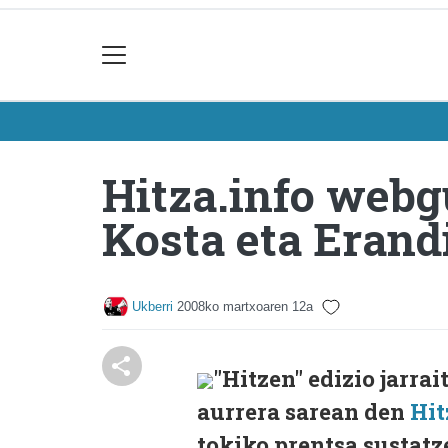
Hitza.info webg
Kosta eta Erand
Ukberri
2008ko martxoaren 12a
"Hitzen" edizio jarra
aurrera sarean den
Hit
tokiko prentsa sustat