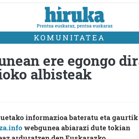
KOMUNITATEA
unean ere egongo dir
ioko albisteak
ituetako informazioa bateratu eta gaurtik
za.info
webgunea abiarazi dute tokian
zeaz arduratzen den Euskarazko