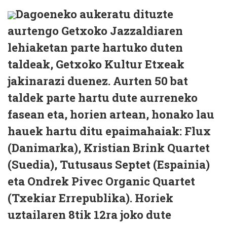
Dagoeneko aukeratu dituzte
aurtengo Getxoko Jazzaldiaren
lehiaketan parte hartuko duten
taldeak, Getxoko Kultur Etxeak
jakinarazi duenez. Aurten 50 bat
taldek parte hartu dute aurreneko
fasean eta, horien artean, honako lau
hauek hartu ditu epaimahaiak: Flux
(Danimarka), Kristian Brink Quartet
(Suedia), Tutusaus Septet (Espainia)
eta Ondrek Pivec Organic Quartet
(Txekiar Errepublika). Horiek
uztailaren 8tik 12ra joko dute