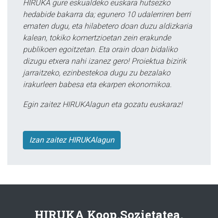
HIRUKA gure eskualdeko euskara hutsezko
hedabide bakarra da; egunero 10 udalerriren berri
ematen dugu, eta hilabetero doan duzu aldizkaria
kalean, tokiko komertzioetan zein erakunde
publikoen egoitzetan. Eta orain doan bidaliko
dizugu etxera nahi izanez gero! Proiektua bizirik
jarraitzeko, ezinbestekoa dugu zu bezalako
irakurleen babesa eta ekarpen ekonomikoa.
Egin zaitez HIRUKAlagun eta gozatu euskaraz!
Izan zaitez HIRUKAlagun
HIRUKA Koop.Sozietatea.