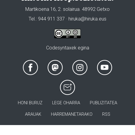
Martikoena 16, 2. solairua. 48992 Getxo
Tel.: 944 911 337 · hiruka@hiruka.eus
Codesyntaxek egina
HONI BURUZ
LEGE OHARRA
PUBLIZITATEA
ARAUAK
HARREMANETARAKO
RSS