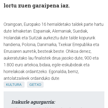
lortu zuen garaipena iaz.
Oraingoan, Europako 16 herrialdetako taldek parte hartu
dute lehiaketan. Espainiak, Alemaniak, Suediak,
Holandak eta Suitzak aurkeztu dute talde kopururik
handiena, Polonia, Danimarka, Txekiar Errepublika eta
Errusiaren aurretik, besteak beste. Ohikoa denez,
aukeratutako lau finalistek dirua jasoko dute, 900 eta
1.800 euro artekoa, bidaia, egile-eskubideak eta
horrelakoak ordaintzeko. Egonaldia, berriz,
antolatzaileek ordainduko dute.
KULTURA
GETXO
Irakurle agurgarria: