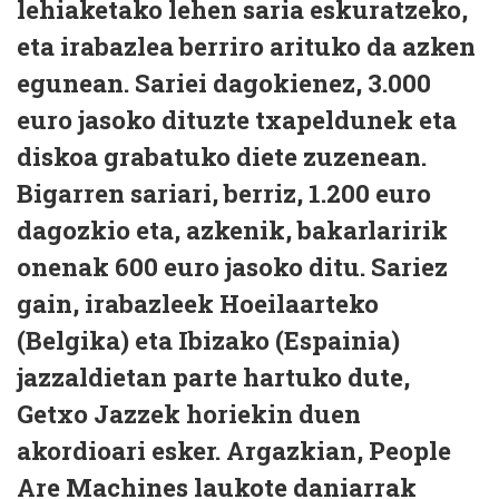
lehiaketako lehen saria eskuratzeko,
eta irabazlea berriro arituko da azken
egunean. Sariei dagokienez, 3.000
euro jasoko dituzte txapeldunek eta
diskoa grabatuko diete zuzenean.
Bigarren sariari, berriz, 1.200 euro
dagozkio eta, azkenik, bakarlaririk
onenak 600 euro jasoko ditu. Sariez
gain, irabazleek Hoeilaarteko
(Belgika) eta Ibizako (Espainia)
jazzaldietan parte hartuko dute,
Getxo Jazzek horiekin duen
akordioari esker. Argazkian, People
Are Machines laukote daniarrak