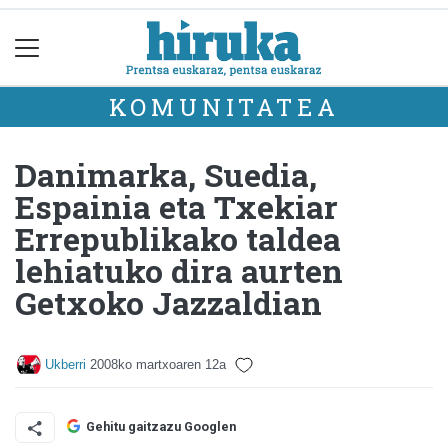
KOMUNITATEA
Danimarka, Suedia,
Espainia eta Txekiar
Errepublikako taldea
lehiatuko dira aurten
Getxoko Jazzaldian
Ukberri
2008ko martxoaren 12a
Gehitu gaitzazu Googlen