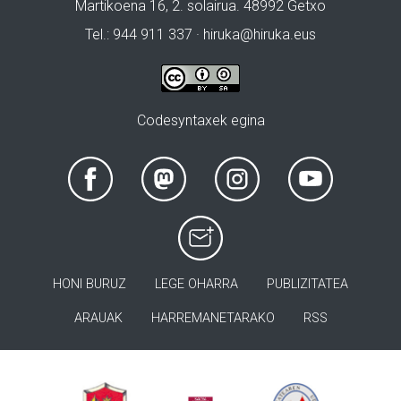
Martikoena 16, 2. solairua. 48992 Getxo
Tel.: 944 911 337 · hiruka@hiruka.eus
Codesyntaxek egina
HONI BURUZ
LEGE OHARRA
PUBLIZITATEA
ARAUAK
HARREMANETARAKO
RSS