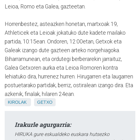
Leioa, Romo eta Galea, gazteetan.
Horrenbestez, asteazken honetan, martxoak 19,
Athleticek eta Leioak jokatuko dute kadete mailako
partida, 10:15ean. Ondoren, 12:00etan, Getxok eta
Galeak izango dute gazteen arteko norgehiagoka.
Biharramunean, eta ordutegi berberarekin jarraituz,
Galea Getxoren aurka eta Leioa Romoren kontra
lehiatuko dira, hurrenez hurren. Hirugarren eta laugarren
postuetarako partidak, berriz, ostiralean izango dira. Eta
azkenik, finalak, hilaren 24ean.
KIROLAK
GETXO
Irakurle agurgarria:
HIRUKA gure eskualdeko euskara hutsezko