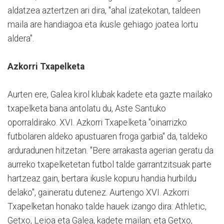
aldatzea aztertzen ari dira, "ahal izatekotan, taldeen
maila are handiagoa eta ikusle gehiago joatea lortu
aldera".
Azkorri Txapelketa
Aurten ere, Galea kirol klubak kadete eta gazte mailako
txapelketa bana antolatu du, Aste Santuko
oporraldirako. XVI. Azkorri Txapelketa "oinarrizko
futbolaren aldeko apustuaren froga garbia" da, taldeko
arduradunen hitzetan. "Bere arrakasta agerian geratu da
aurreko txapelketetan futbol talde garrantzitsuak parte
hartzeaz gain, bertara ikusle kopuru handia hurbildu
delako", gaineratu dutenez. Aurtengo XVI. Azkorri
Txapelketan honako talde hauek izango dira: Athletic,
Getxo, Leioa eta Galea, kadete mailan; eta Getxo,