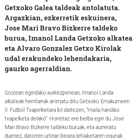
Getxoko Galea taldeak antolatuta.
Argazkian, ezkerretik eskuinera,
Jose Mari Bravo Bizkerre taldeko
burua, Imanol Landa Getxoko alkatea
eta Alvaro Gonzalez Getxo Kirolak
udal erakundeko lehendakaria,
gaurko agerraldian.
Goizean egindako aurkezpenean, Imanol Landa
alkateak herritarrak animatu ditu Getxoko Emakumeen
II. Futbol Txapelketara bil daitezen, "maila handiko
txapelketa delako". Horretaz ere berba egin du Jose
Mari Bravo Bizkerre taldeko buruak, eta aurreratu
duenez, datorren urteari begira lehiaketaren egunak