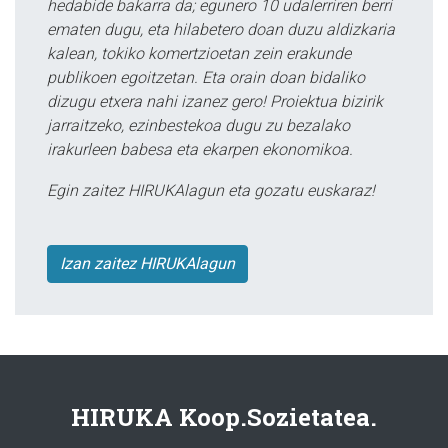
hedabide bakarra da; egunero 10 udalerriren berri
ematen dugu, eta hilabetero doan duzu aldizkaria
kalean, tokiko komertzioetan zein erakunde
publikoen egoitzetan. Eta orain doan bidaliko
dizugu etxera nahi izanez gero! Proiektua bizirik
jarraitzeko, ezinbestekoa dugu zu bezalako
irakurleen babesa eta ekarpen ekonomikoa.
Egin zaitez HIRUKAlagun eta gozatu euskaraz!
Izan zaitez HIRUKAlagun
HIRUKA Koop.Sozietatea.