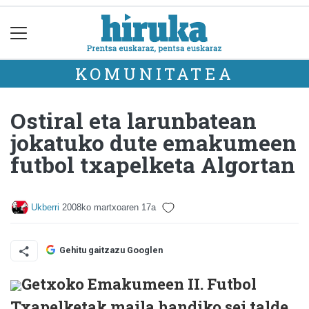
KOMUNITATEA
Ostiral eta larunbatean
jokatuko dute emakumeen
futbol txapelketa Algortan
Ukberri
2008ko martxoaren 17a
Gehitu gaitzazu Googlen
Getxoko Emakumeen II. Futbol
Txapelketak maila handiko sei talde