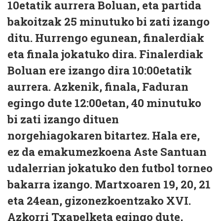
10etatik aurrera Boluan, eta partida
bakoitzak 25 minutuko bi zati izango
ditu. Hurrengo egunean, finalerdiak
eta finala jokatuko dira. Finalerdiak
Boluan ere izango dira 10:00etatik
aurrera. Azkenik, finala, Faduran
egingo dute 12:00etan, 40 minutuko
bi zati izango dituen
norgehiagokaren bitartez. Hala ere,
ez da emakumezkoena Aste Santuan
udalerrian jokatuko den futbol torneo
bakarra izango. Martxoaren 19, 20, 21
eta 24ean, gizonezkoentzako XVI.
Azkorri Txapelketa egingo dute,