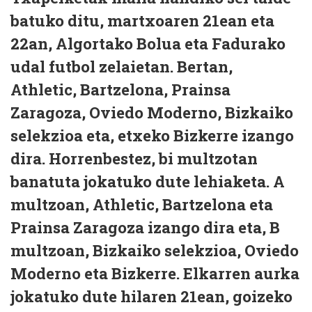
batuko ditu, martxoaren 21ean eta
22an, Algortako Bolua eta Fadurako
udal futbol zelaietan. Bertan,
Athletic, Bartzelona, Prainsa
Zaragoza, Oviedo Moderno, Bizkaiko
selekzioa eta, etxeko Bizkerre izango
dira. Horrenbestez, bi multzotan
banatuta jokatuko dute lehiaketa. A
multzoan, Athletic, Bartzelona eta
Prainsa Zaragoza izango dira eta, B
multzoan, Bizkaiko selekzioa, Oviedo
Moderno eta Bizkerre. Elkarren aurka
jokatuko dute hilaren 21ean, goizeko