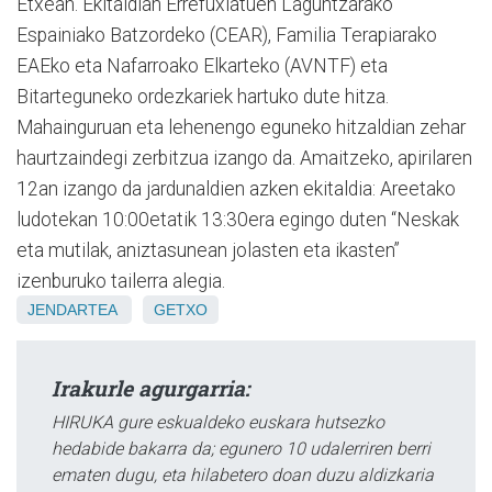
Etxean. Ekitaldian Errefuxiatuen Laguntzarako
Espainiako Batzordeko (CEAR), Familia Terapiarako
EAEko eta Nafarroako Elkarteko (AVNTF) eta
Bitarteguneko ordezkariek hartuko dute hitza.
Mahainguruan eta lehenengo eguneko hitzaldian zehar
haurtzaindegi zerbitzua izango da. Amaitzeko, apirilaren
12an izango da jardunaldien azken ekitaldia: Areetako
ludotekan 10:00etatik 13:30era egingo duten “Neskak
eta mutilak, aniztasunean jolasten eta ikasten”
izenburuko tailerra alegia.
JENDARTEA
GETXO
Irakurle agurgarria:
HIRUKA gure eskualdeko euskara hutsezko
hedabide bakarra da; egunero 10 udalerriren berri
ematen dugu, eta hilabetero doan duzu aldizkaria