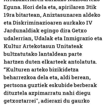
Eguna. Hori dela eta, apirilaren 3tik
19ra bitartean, Aniztasunaren aldeko
eta Diskriminazioaren aurkako IV
Jardunaldiak egingo dira Getxo
udalerrian, Udalak eta Inmigrazio eta
Kultur Artekotasun Unitateak
bultzatutako lantaldean parte
hartzen duten elkarteek antolatuta.
“Kulturen arteko bizikidetza
beharrezkoa dela eta, aldi berean,
pertsona guztiek eskubide berberak
dituztela azpimarratu nahi diegu
getxoztarrei", adierazi du gaurko