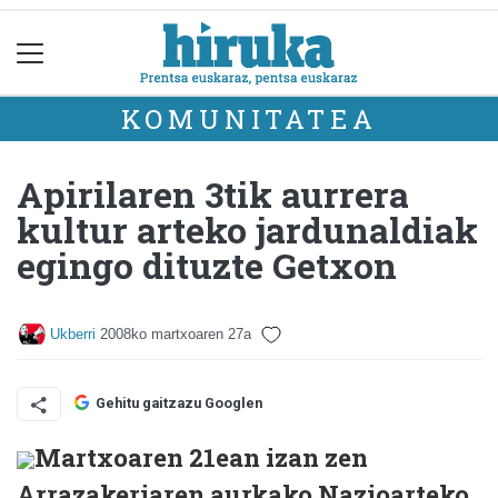
KOMUNITATEA
Apirilaren 3tik aurrera
kultur arteko jardunaldiak
egingo dituzte Getxon
Ukberri
2008ko martxoaren 27a
Gehitu gaitzazu Googlen
Martxoaren 21ean izan zen
Arrazakeriaren aurkako Nazioarteko