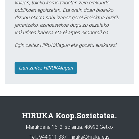
kalean, tokiko komertzioetan zein erakunde
publikoen egoitzetan. Eta orain doan bidaliko
dizugu etxera nahi izanez gero! Proiektua bizirik
jarraitzeko, ezinbestekoa dugu zu bezalako
irakurleen babesa eta ekarpen ekonomikoa.
Egin zaitez HIRUKAlagun eta gozatu euskaraz!
Izan zaitez HIRUKAlagun
HIRUKA Koop.Sozietatea.
Martikoena 16, 2. solairua. 48992 Getxo
Tel.: 944 911 337 · hiruka@hiruka.eus