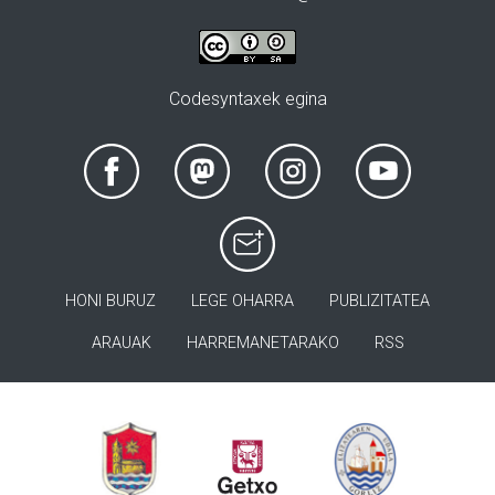
Codesyntaxek egina
HONI BURUZ
LEGE OHARRA
PUBLIZITATEA
ARAUAK
HARREMANETARAKO
RSS