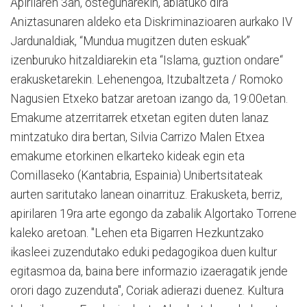
Apirilaren 3an, ostegunarekin, abiatuko dira
Aniztasunaren aldeko eta Diskriminazioaren aurkako IV
Jardunaldiak, “Mundua mugitzen duten eskuak”
izenburuko hitzaldiarekin eta “Islama, guztion ondare“
erakusketarekin. Lehenengoa, Itzubaltzeta / Romoko
Nagusien Etxeko batzar aretoan izango da, 19:00etan.
Emakume atzerritarrek etxetan egiten duten lanaz
mintzatuko dira bertan, Silvia Carrizo Malen Etxea
emakume etorkinen elkarteko kideak egin eta
Comillaseko (Kantabria, Espainia) Unibertsitateak
aurten saritutako lanean oinarrituz. Erakusketa, berriz,
apirilaren 19ra arte egongo da zabalik Algortako Torrene
kaleko aretoan. "Lehen eta Bigarren Hezkuntzako
ikasleei zuzendutako eduki pedagogikoa duen kultur
egitasmoa da, baina bere informazio izaeragatik jende
orori dago zuzenduta", Coriak adierazi duenez. Kultura