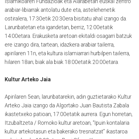
Islamikoaren Fundazioak eta Alarabetah euskal zentro
arabiar-libiarrak antolatu dute eta, astelehenetik
ostiralera, 17:30etik 20:30era bisitatu ahal izango da.
Larunbatetan eta igandetan, berriz, 12:00etatik
14:00etara. Erakusketa aretoan ekitaldi osagarri batzuk
ere izango dira, tartean, idazkera arabiar tailerra,
apirilaren 11n, eta kultura islamiarrari hurbilpen tailerra,
hilaren 18an; biak ala biak 18:00etatik 20:00etara.
Kultur Arteko Jaia
Apirilaren 5ean, larunbatarekin, adin guztietarako Kultur
Arteko Jaia izango da Algortako Juan Bautista Zabala
ikastetxeko patioan, 17:00etatik aurrera. Egun horretan,
Itzubaltzeta / Romoko kultur aretoan, “Ipuin kontalaria
kultur artekotasun eta bakerako tresnatzat” ikastaroa