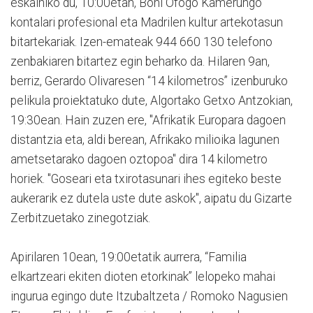
eskainiko du, 10:00etan, Boni Ofogo Kamerungo
kontalari profesional eta Madrilen kultur artekotasun
bitartekariak. Izen-emateak 944 660 130 telefono
zenbakiaren bitartez egin beharko da. Hilaren 9an,
berriz, Gerardo Olivaresen “14 kilometros” izenburuko
pelikula proiektatuko dute, Algortako Getxo Antzokian,
19:30ean. Hain zuzen ere, "Afrikatik Europara dagoen
distantzia eta, aldi berean, Afrikako milioika lagunen
ametsetarako dagoen oztopoa" dira 14 kilometro
horiek. "Goseari eta txirotasunari ihes egiteko beste
aukerarik ez dutela uste dute askok", aipatu du Gizarte
Zerbitzuetako zinegotziak.
Apirilaren 10ean, 19:00etatik aurrera, “Familia
elkartzeari ekiten dioten etorkinak” lelopeko mahai
ingurua egingo dute Itzubaltzeta / Romoko Nagusien