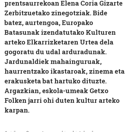
prentsaurrekoan Elena Coria Gizarte
Zerbitzuetako zinegotziak. Bide
batez, aurtengoa, Europako
Batasunak izendatutako Kulturen
arteko Elkarrizketaren Urtea dela
gogoratu du udal arduradunak.
Jardunaldiek mahainguruak,
haurrentzako ikastaroak, zinema eta
erakusketa bat hartuko dituzte.
Argazkian, eskola-umeak Getxo
Folken jarri ohi duten kultur arteko
karpan.