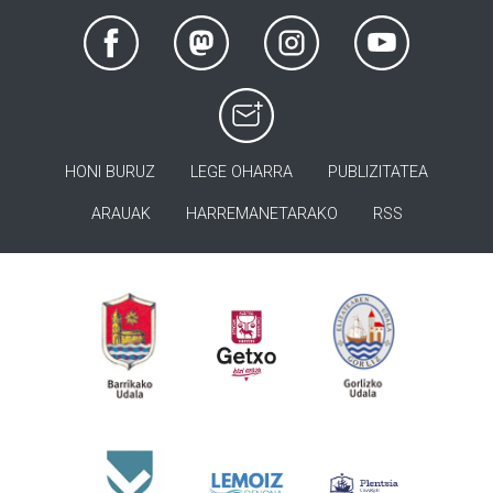
HONI BURUZ
LEGE OHARRA
PUBLIZITATEA
ARAUAK
HARREMANETARAKO
RSS