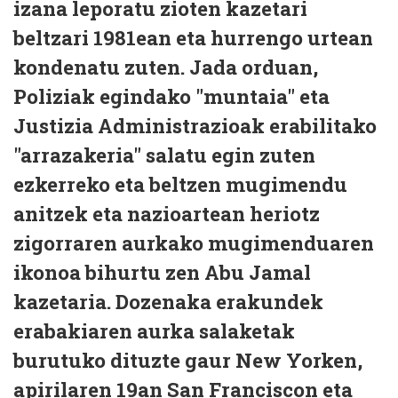
izana leporatu zioten kazetari
beltzari 1981ean eta hurrengo urtean
kondenatu zuten. Jada orduan,
Poliziak egindako "muntaia" eta
Justizia Administrazioak erabilitako
"arrazakeria" salatu egin zuten
ezkerreko eta beltzen mugimendu
anitzek eta nazioartean heriotz
zigorraren aurkako mugimenduaren
ikonoa bihurtu zen Abu Jamal
kazetaria. Dozenaka erakundek
erabakiaren aurka salaketak
burutuko dituzte gaur New Yorken,
apirilaren 19an San Franciscon eta