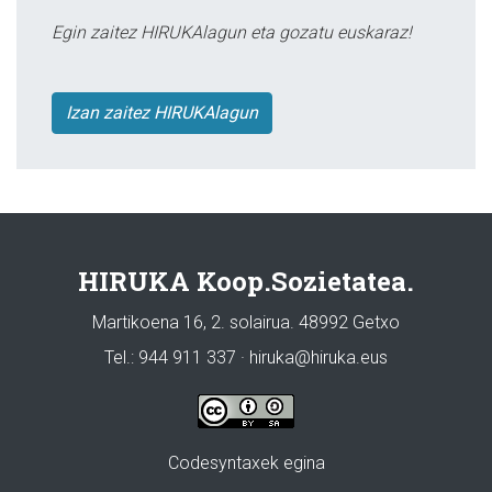
Egin zaitez HIRUKAlagun eta gozatu euskaraz!
Izan zaitez HIRUKAlagun
HIRUKA Koop.Sozietatea.
Martikoena 16, 2. solairua. 48992 Getxo
Tel.: 944 911 337 · hiruka@hiruka.eus
Codesyntaxek egina