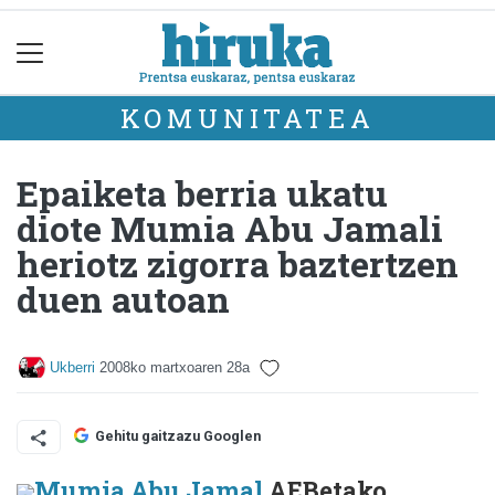
KOMUNITATEA
Epaiketa berria ukatu
diote Mumia Abu Jamali
heriotz zigorra baztertzen
duen autoan
Ukberri
2008ko martxoaren 28a
Gehitu gaitzazu Googlen
Mumia Abu Jamal
AEBetako