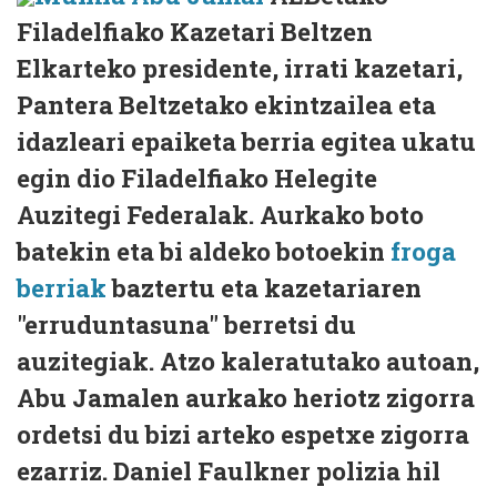
Filadelfiako Kazetari Beltzen
Elkarteko presidente, irrati kazetari,
Pantera Beltzetako ekintzailea eta
idazleari epaiketa berria egitea ukatu
egin dio Filadelfiako Helegite
Auzitegi Federalak. Aurkako boto
batekin eta bi aldeko botoekin
froga
berriak
baztertu eta kazetariaren
"erruduntasuna" berretsi du
auzitegiak. Atzo kaleratutako autoan,
Abu Jamalen aurkako heriotz zigorra
ordetsi du bizi arteko espetxe zigorra
ezarriz. Daniel Faulkner polizia hil