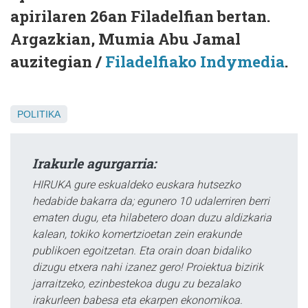
apirilaren 26an Filadelfian bertan.
Argazkian, Mumia Abu Jamal
auzitegian /
Filadelfiako Indymedia
.
POLITIKA
Irakurle agurgarria:
HIRUKA gure eskualdeko euskara hutsezko
hedabide bakarra da; egunero 10 udalerriren berri
ematen dugu, eta hilabetero doan duzu aldizkaria
kalean, tokiko komertzioetan zein erakunde
publikoen egoitzetan. Eta orain doan bidaliko
dizugu etxera nahi izanez gero! Proiektua bizirik
jarraitzeko, ezinbestekoa dugu zu bezalako
irakurleen babesa eta ekarpen ekonomikoa.