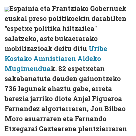
Espainia eta Frantziako Gobernuek
euskal preso politikoekin darabilten
"espetxe politika hiltzailea"
salatzeko, aste bukaerarako
mobilizazioak deitu ditu
Uribe
Kostako Amnistiaren Aldeko
Mugimendua
k. 82 espetxetan
sakabanatuta dauden gainontzeko
736 lagunak ahaztu gabe, arreta
berezia jarriko diote Anjel Figueroa
Fernandez algortarraren, Jon Bilbao
Moro asuarraren eta Fernando
Etxegarai Gaztearena plentziarraren