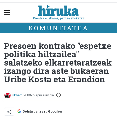
KOMUNITATEA
Presoen kontrako "espetxe
politika hiltzailea"
salatzeko elkarretaratzeak
izango dira aste bukaeran
Uribe Kosta eta Erandion
Ukberri
2008ko apirilaren 1a
Gehitu gaitzazu Googlen