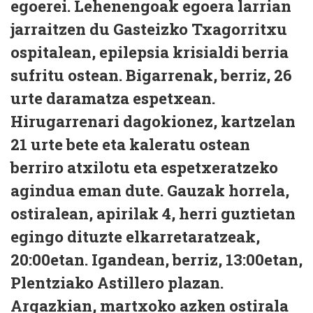
egoerei. Lehenengoak egoera larrian
jarraitzen du Gasteizko Txagorritxu
ospitalean, epilepsia krisialdi berria
sufritu ostean. Bigarrenak, berriz, 26
urte daramatza espetxean.
Hirugarrenari dagokionez, kartzelan
21 urte bete eta kaleratu ostean
berriro atxilotu eta espetxeratzeko
agindua eman dute. Gauzak horrela,
ostiralean, apirilak 4, herri guztietan
egingo dituzte elkarretaratzeak,
20:00etan. Igandean, berriz, 13:00etan,
Plentziako Astillero plazan.
Argazkian, martxoko azken ostirala