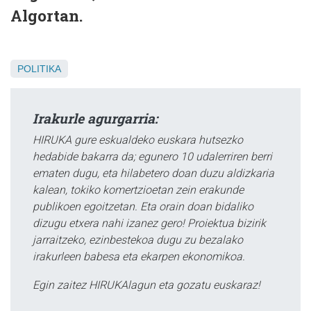
Algortan.
POLITIKA
Irakurle agurgarria:
HIRUKA gure eskualdeko euskara hutsezko
hedabide bakarra da; egunero 10 udalerriren berri
ematen dugu, eta hilabetero doan duzu aldizkaria
kalean, tokiko komertzioetan zein erakunde
publikoen egoitzetan. Eta orain doan bidaliko
dizugu etxera nahi izanez gero! Proiektua bizirik
jarraitzeko, ezinbestekoa dugu zu bezalako
irakurleen babesa eta ekarpen ekonomikoa.
Egin zaitez HIRUKAlagun eta gozatu euskaraz!