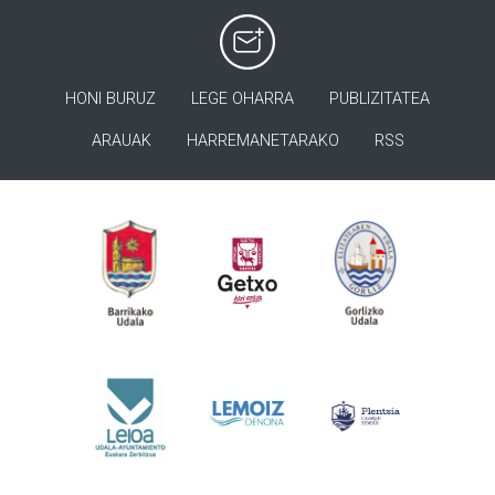
HONI BURUZ
LEGE OHARRA
PUBLIZITATEA
ARAUAK
HARREMANETARAKO
RSS