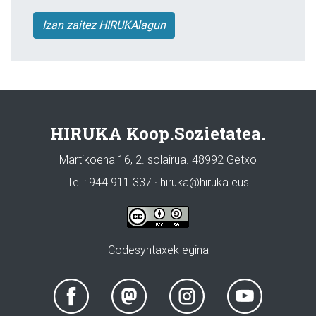
Izan zaitez HIRUKAlagun
HIRUKA Koop.Sozietatea.
Martikoena 16, 2. solairua. 48992 Getxo
Tel.: 944 911 337 · hiruka@hiruka.eus
Codesyntaxek egina