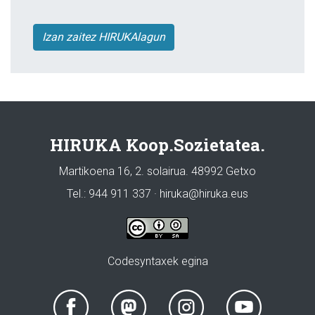
Izan zaitez HIRUKAlagun
HIRUKA Koop.Sozietatea.
Martikoena 16, 2. solairua. 48992 Getxo
Tel.: 944 911 337 · hiruka@hiruka.eus
Codesyntaxek egina