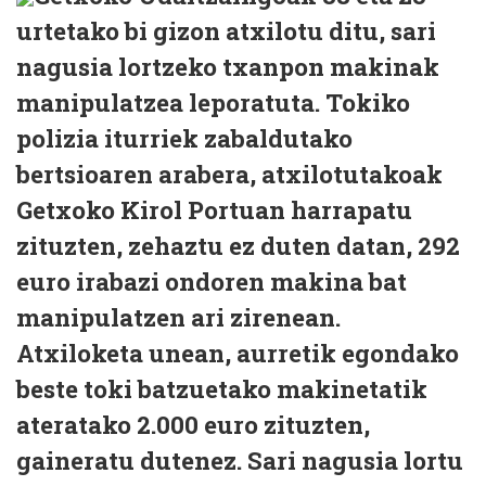
urtetako bi gizon atxilotu ditu, sari
nagusia lortzeko txanpon makinak
manipulatzea leporatuta. Tokiko
polizia iturriek zabaldutako
bertsioaren arabera, atxilotutakoak
Getxoko Kirol Portuan harrapatu
zituzten, zehaztu ez duten datan, 292
euro irabazi ondoren makina bat
manipulatzen ari zirenean.
Atxiloketa unean, aurretik egondako
beste toki batzuetako makinetatik
ateratako 2.000 euro zituzten,
gaineratu dutenez. Sari nagusia lortu