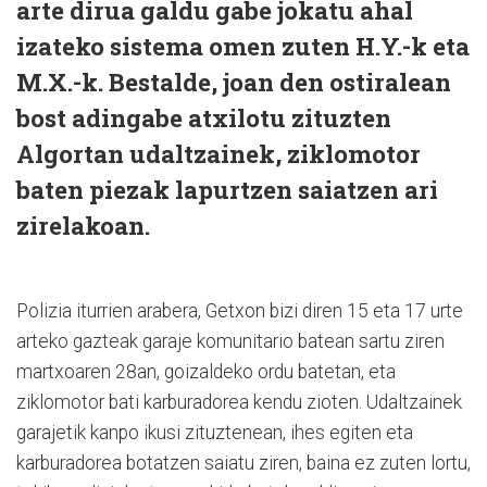
arte dirua galdu gabe jokatu ahal
izateko sistema omen zuten H.Y.-k eta
M.X.-k. Bestalde, joan den ostiralean
bost adingabe atxilotu zituzten
Algortan udaltzainek, ziklomotor
baten piezak lapurtzen saiatzen ari
zirelakoan.
Polizia iturrien arabera, Getxon bizi diren 15 eta 17 urte
arteko gazteak garaje komunitario batean sartu ziren
martxoaren 28an, goizaldeko ordu batetan, eta
ziklomotor bati karburadorea kendu zioten. Udaltzainek
garajetik kanpo ikusi zituztenean, ihes egiten eta
karburadorea botatzen saiatu ziren, baina ez zuten lortu,