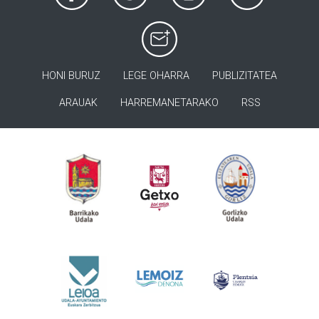
HONI BURUZ
LEGE OHARRA
PUBLIZITATEA
ARAUAK
HARREMANETARAKO
RSS