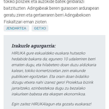
tokiko poliziek eta auzokide batek geldiarazi
baitzituzten. Adingabeak beren gurasoen ardurapean
geratu ziren eta gertaeraren berri Adingabekoen
Fiskaltzari eman zioten.
JENDARTEA
GETXO
Irakurle agurgarria:
HIRUKA gure eskualdeko euskara hutsezko
hedabide bakarra da; egunero 10 udalerriren berri
ematen dugu, eta hilabetero doan duzu aldizkaria
kalean, tokiko komertzioetan zein erakunde
publikoen egoitzetan. Eta orain doan bidaliko
dizugu etxera nahi izanez gero! Proiektua bizirik
jarraitzeko, ezinbestekoa dugu zu bezalako
irakurleen babesa eta ekarpen ekonomikoa.
Egin zaitez HIRUKAlagun eta gozatu euskaraz!