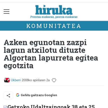
KOMUNITATEA
Azken egunotan zazpi
lagun atxilotu dituzte
Algortan lapurreta egitea
egotzita
Ukberri
2008ko apirilaren 2a
Gehitu gaitzazu Googlen
Getxoko Udaltzaingoak 38 eta 25