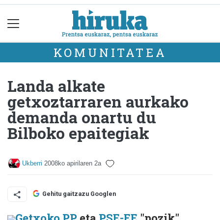
KOMUNITATEA
Landa alkate
getxoztarraren aurkako
demanda onartu du
Bilboko epaitegiak
Ukberri
2008ko apirilaren 2a
Gehitu gaitzazu Googlen
Getxoko PP
eta
PSE-EE
"pozik"