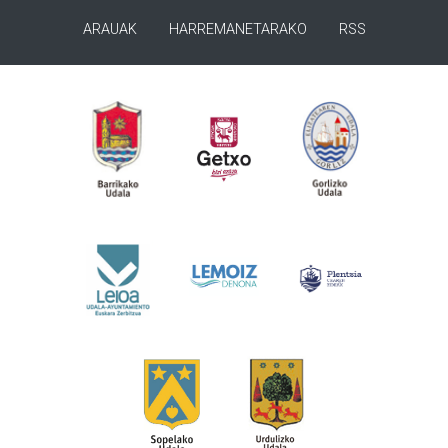
ARAUAK
HARREMANETARAKO
RSS