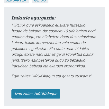
JENDARTEA
GETXO
Irakurle agurgarria:
HIRUKA gure eskualdeko euskara hutsezko
hedabide bakarra da; egunero 10 udalerriren berri
ematen dugu, eta hilabetero doan duzu aldizkaria
kalean, tokiko komertzioetan zein erakunde
publikoen egoitzetan. Eta orain doan bidaliko
dizugu etxera nahi izanez gero! Proiektua bizirik
jarraitzeko, ezinbestekoa dugu zu bezalako
irakurleen babesa eta ekarpen ekonomikoa.
Egin zaitez HIRUKAlagun eta gozatu euskaraz!
Izan zaitez HIRUKAlagun