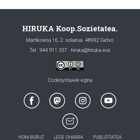
HIRUKA Koop.Sozietatea.
Martikoena 16, 2. solairua. 48992 Getxo
Tel.: 944 911 337 · hiruka@hiruka.eus
Codesyntaxek egina
HONI BURUZ
LEGE OHARRA
PUBLIZITATEA