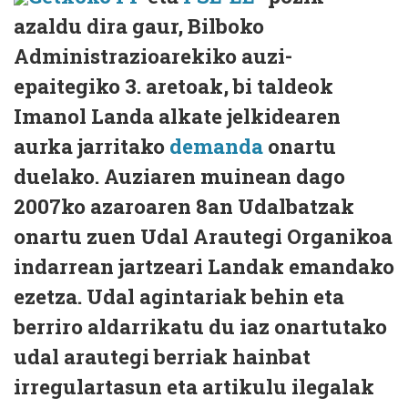
azaldu dira gaur, Bilboko
Administrazioarekiko auzi-
epaitegiko 3. aretoak, bi taldeok
Imanol Landa alkate jelkidearen
aurka jarritako
demanda
onartu
duelako. Auziaren muinean dago
2007ko azaroaren 8an Udalbatzak
onartu zuen Udal Arautegi Organikoa
indarrean jartzeari Landak emandako
ezetza. Udal agintariak behin eta
berriro aldarrikatu du iaz onartutako
udal arautegi berriak hainbat
irregulartasun eta artikulu ilegalak