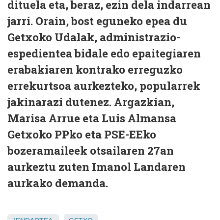
dituela eta, beraz, ezin dela indarrean
jarri. Orain, bost eguneko epea du
Getxoko Udalak, administrazio-
espedientea bidale edo epaitegiaren
erabakiaren kontrako erreguzko
errekurtsoa aurkezteko, popularrek
jakinarazi dutenez. Argazkian,
Marisa Arrue eta Luis Almansa
Getxoko PPko eta PSE-EEko
bozeramaileek otsailaren 27an
aurkeztu zuten Imanol Landaren
aurkako demanda.