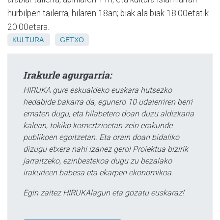
hurbilpen tailerra, hilaren 18an; biak ala biak 18:00etatik
20:00etara.
KULTURA
GETXO
Irakurle agurgarria:
HIRUKA gure eskualdeko euskara hutsezko
hedabide bakarra da; egunero 10 udalerriren berri
ematen dugu, eta hilabetero doan duzu aldizkaria
kalean, tokiko komertzioetan zein erakunde
publikoen egoitzetan. Eta orain doan bidaliko
dizugu etxera nahi izanez gero! Proiektua bizirik
jarraitzeko, ezinbestekoa dugu zu bezalako
irakurleen babesa eta ekarpen ekonomikoa.
Egin zaitez HIRUKAlagun eta gozatu euskaraz!