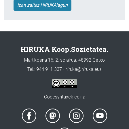
Izan zaitez HIRUKAlagun
HIRUKA Koop.Sozietatea.
Martikoena 16, 2. solairua. 48992 Getxo
Tel.: 944 911 337 · hiruka@hiruka.eus
Codesyntaxek egina