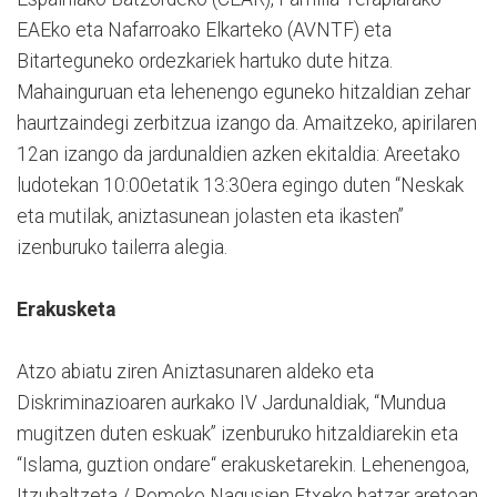
EAEko eta Nafarroako Elkarteko (AVNTF) eta
Bitarteguneko ordezkariek hartuko dute hitza.
Mahainguruan eta lehenengo eguneko hitzaldian zehar
haurtzaindegi zerbitzua izango da. Amaitzeko, apirilaren
12an izango da jardunaldien azken ekitaldia: Areetako
ludotekan 10:00etatik 13:30era egingo duten “Neskak
eta mutilak, aniztasunean jolasten eta ikasten”
izenburuko tailerra alegia.
Erakusketa
Atzo abiatu ziren Aniztasunaren aldeko eta
Diskriminazioaren aurkako IV Jardunaldiak, “Mundua
mugitzen duten eskuak” izenburuko hitzaldiarekin eta
“Islama, guztion ondare“ erakusketarekin. Lehenengoa,
Itzubaltzeta / Romoko Nagusien Etxeko batzar aretoan