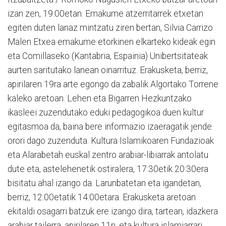
izan zen, 19:00etan. Emakume atzerritarrek etxetan
egiten duten lanaz mintzatu ziren bertan, Silvia Carrizo
Malen Etxea emakume etorkinen elkarteko kideak egin
eta Comillaseko (Kantabria, Espainia) Unibertsitateak
aurten saritutako lanean oinarrituz. Erakusketa, berriz,
apirilaren 19ra arte egongo da zabalik Algortako Torrene
kaleko aretoan. Lehen eta Bigarren Hezkuntzako
ikasleei zuzendutako eduki pedagogikoa duen kultur
egitasmoa da, baina bere informazio izaeragatik jende
orori dago zuzenduta. Kultura Islamikoaren Fundazioak
eta Alarabetah euskal zentro arabiar-libiarrak antolatu
dute eta, astelehenetik ostiralera, 17:30etik 20:30era
bisitatu ahal izango da. Larunbatetan eta igandetan,
berriz, 12:00etatik 14:00etara. Erakusketa aretoan
ekitaldi osagarri batzuk ere izango dira, tartean, idazkera
arabiar tailerra, apirilaren 11n, eta kultura islamiarrari