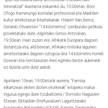
tresnatzat” ikastaroa eskainiko du, 10:00etan, Boni
Ofogo Kamerungo kontalari profesional eta Madrilen
kultur artekotasun bitartekariak. Hilaren 9an, berriz,
Gerardo Olivaresen “14 kilometros” izenburuko pelikula
proiektatuko dute, Algortako Getxo Antzokian,
19:30ean. Hain zuzen ere, Afrikatik Europara dagoen
distantzia eta, aldi berean, Afrikako milioika lagunen
ametsetarako dagoen oztopoa dira 14 kilometro horiek.
Goseari eta txirotasunari ihes egiteko beste aukerarik
ez dutela uste dute askok..
Apirilaren 10ean, 19:00etatik aurrera, “Familia
elkartzeari ekiten dioten etorkinak” lelopeko mahai
ingurua egingo dute Itzubaltzeta / Romoko Nagusien
Etxean. Ekitaldian Errefuxiatuen Laguntzarako
Espainiako Batzordeko (CEAR), Familia Terapiarako