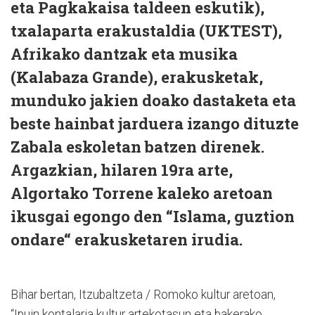
eta Pagkakaisa taldeen eskutik),
txalaparta erakustaldia (UKTEST),
Afrikako dantzak eta musika
(Kalabaza Grande), erakusketak,
munduko jakien doako dastaketa eta
beste hainbat jarduera izango dituzte
Zabala eskoletan batzen direnek.
Argazkian, hilaren 19ra arte,
Algortako Torrene kaleko aretoan
ikusgai egongo den “Islama, guztion
ondare“ erakusketaren irudia.
Bihar bertan, Itzubaltzeta / Romoko kultur aretoan,
“Ipuin kontalaria kultur artekotasun eta bakerako