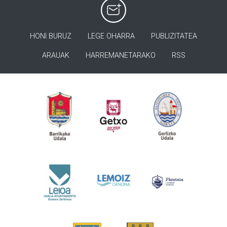
HONI BURUZ
LEGE OHARRA
PUBLIZITATEA
ARAUAK
HARREMANETARAKO
RSS