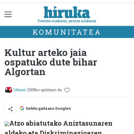
KOMUNITATEA
Kultur arteko jaia
ospatuko dute bihar
Algortan
Ukberri
2008ko apirilaren 4a
Gehitu gaitzazu Googlen
Atzo abiatutako Aniztasunaren
aldeko eta Diskriminazioaren