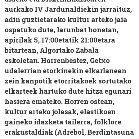
aurkako IV Jardunaldiekin jarraituz,
adin guztietarako kultur arteko jaia
ospatuko dute, larunbat honetan,
apirilak 5, 17:00etatik 21:00etara
bitartean, Algortako Zabala
eskoletan. Horrenbestez, Getxo
udalerrian etorkinekin elkarlanean
zein kanpotik etorritakoek sortutako
elkarteek hartuko dute hitza egunari
hasiera emateko. Horren ostean,
kultur arteko jolasak, elastikoen
gaineko idazketa tailerra, folklore
erakustaldiak (Adrebol, Berdintasuna