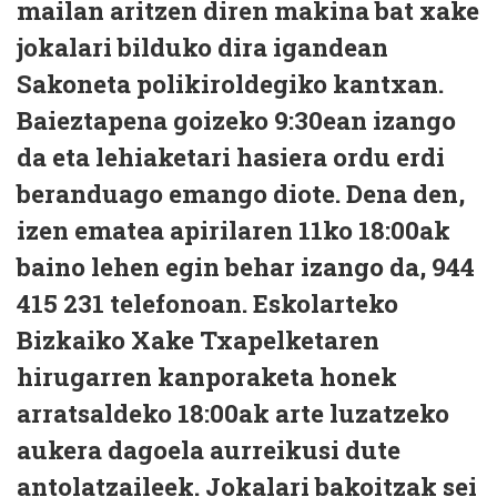
mailan aritzen diren makina bat xake
jokalari bilduko dira igandean
Sakoneta polikiroldegiko kantxan.
Baieztapena goizeko 9:30ean izango
da eta lehiaketari hasiera ordu erdi
beranduago emango diote. Dena den,
izen ematea apirilaren 11ko 18:00ak
baino lehen egin behar izango da, 944
415 231 telefonoan. Eskolarteko
Bizkaiko Xake Txapelketaren
hirugarren kanporaketa honek
arratsaldeko 18:00ak arte luzatzeko
aukera dagoela aurreikusi dute
antolatzaileek. Jokalari bakoitzak sei