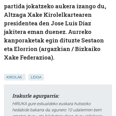
partida jokatzeko aukera izango du,
Altzaga Xake Kirolelkartearen
presidentea den Jose Luis Diaz
jakitera eman duenez. Aurreko
kanporaketak egin dituzte Sestaon
eta Elorrion (argazkian / Bizkaiko
Xake Federazioa).
KIROLAK
LEIOA
Irakurle agurgarria:
HIRUKA gure eskualdeko euskara hutsezko
hedabide bakarra da; egunero 10 udalerriren berri