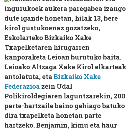
ingurukoek aukera paregabea izango
dute igande honetan, hilak 13, bere
kirol gustukoenaz gozatzeko,
Eskolarteko Bizkaiko Xake
Txapelketaren hirugarren
kanporaketa Leioan burutuko baita.
Leioako Altzaga Xake Kirol elkarteak
antolatuta, eta
Bizkaiko Xake
Federazioa
zein Udal
Polikiroldegiaren laguntzarekin, 200
parte-hartzaile baino gehiago batuko
dira txapelketa honetan parte
hartzeko. Benjamin, kimu eta haur