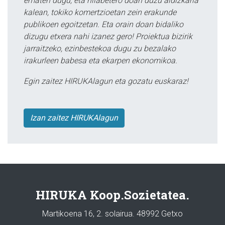
ematen dugu, eta hilabetero doan duzu aldizkaria
kalean, tokiko komertzioetan zein erakunde
publikoen egoitzetan. Eta orain doan bidaliko
dizugu etxera nahi izanez gero! Proiektua bizirik
jarraitzeko, ezinbestekoa dugu zu bezalako
irakurleen babesa eta ekarpen ekonomikoa.
Egin zaitez HIRUKAlagun eta gozatu euskaraz!
Izan zaitez HIRUKAlagun
HIRUKA Koop.Sozietatea.
Martikoena 16, 2. solairua. 48992 Getxo