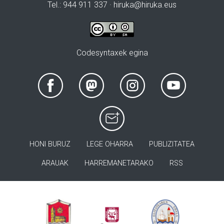
Tel.: 944 911 337 · hiruka@hiruka.eus
Codesyntaxek egina
HONI BURUZ
LEGE OHARRA
PUBLIZITATEA
ARAUAK
HARREMANETARAKO
RSS