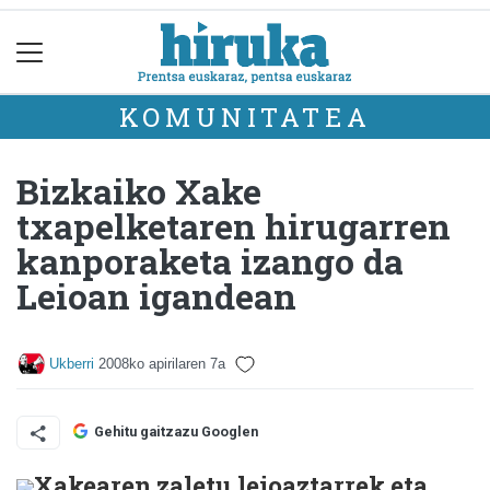
KOMUNITATEA
Bizkaiko Xake
txapelketaren hirugarren
kanporaketa izango da
Leioan igandean
Ukberri
2008ko apirilaren 7a
Gehitu gaitzazu Googlen
Xakearen zaletu leioaztarrek eta