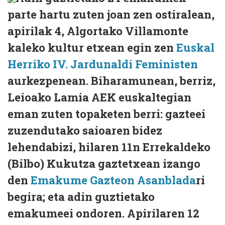
parte hartu zuten joan zen ostiralean,
apirilak 4, Algortako Villamonte
kaleko kultur etxean egin zen
Euskal
Herriko IV. Jardunaldi Feministen
aurkezpenean. Biharamunean, berriz,
Leioako Lamia AEK euskaltegian
eman zuten topaketen berri: gazteei
zuzendutako saioaren bidez
lehendabizi, hilaren 11n Errekaldeko
(Bilbo) Kukutza gaztetxean izango
den
Emakume Gazteon Asanblada
ri
begira; eta adin guztietako
emakumeei ondoren. Apirilaren 12