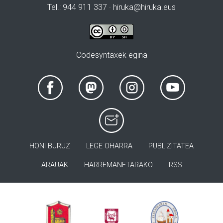
Tel.: 944 911 337 · hiruka@hiruka.eus
Codesyntaxek egina
HONI BURUZ
LEGE OHARRA
PUBLIZITATEA
ARAUAK
HARREMANETARAKO
RSS