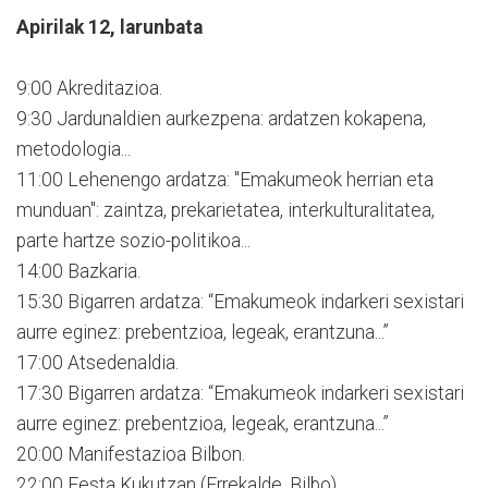
Apirilak 12, larunbata
9:00 Akreditazioa.
9:30 Jardunaldien aurkezpena: ardatzen kokapena,
metodologia...
11:00 Lehenengo ardatza: "Emakumeok herrian eta
munduan": zaintza, prekarietatea, interkulturalitatea,
parte hartze sozio-politikoa...
14:00 Bazkaria.
15:30 Bigarren ardatza: “Emakumeok indarkeri sexistari
aurre eginez: prebentzioa, legeak, erantzuna...”
17:00 Atsedenaldia.
17:30 Bigarren ardatza: “Emakumeok indarkeri sexistari
aurre eginez: prebentzioa, legeak, erantzuna...”
20:00 Manifestazioa Bilbon.
22:00 Festa Kukutzan (Errekalde, Bilbo)