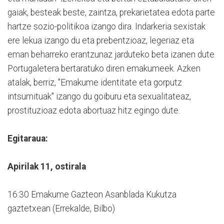
gaiak, besteak beste, zaintza, prekarietatea edota parte
hartze sozio-politikoa izango dira. Indarkeria sexistak
ere lekua izango du eta prebentzioaz, legeriaz eta
eman beharreko erantzunaz jarduteko beta izanen dute
Portugaletera bertaratuko diren emakumeek. Azken
atalak, berriz, "Emakume identitate eta gorputz
intsumituak" izango du goiburu eta sexualitateaz,
prostituzioaz edota abortuaz hitz egingo dute.
Egitaraua:
Apirilak 11, ostirala
16:30 Emakume Gazteon Asanblada Kukutza
gaztetxean (Errekalde, Bilbo)