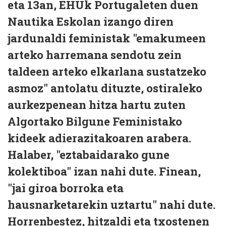
eta 13an, EHUk Portugaleten duen
Nautika Eskolan izango diren
jardunaldi feministak "emakumeen
arteko harremana sendotu zein
taldeen arteko elkarlana sustatzeko
asmoz" antolatu dituzte, ostiraleko
aurkezpenean hitza hartu zuten
Algortako Bilgune Feministako
kideek adierazitakoaren arabera.
Halaber, "eztabaidarako gune
kolektiboa" izan nahi dute. Finean,
"jai giroa borroka eta
hausnarketarekin uztartu" nahi dute.
Horrenbestez, hitzaldi eta txostenen