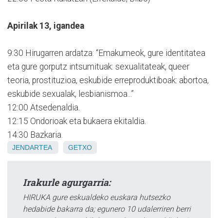
Apirilak 13, igandea
9:30 Hirugarren ardatza: “Emakumeok, gure identitatea
eta gure gorputz intsumituak: sexualitateak, queer
teoria, prostituzioa, eskubide erreproduktiboak: abortoa,
eskubide sexualak, lesbianismoa...”
12:00 Atsedenaldia.
12:15 Ondorioak eta bukaera ekitaldia.
14:30 Bazkaria.
JENDARTEA
GETXO
Irakurle agurgarria:
HIRUKA gure eskualdeko euskara hutsezko
hedabide bakarra da; egunero 10 udalerriren berri