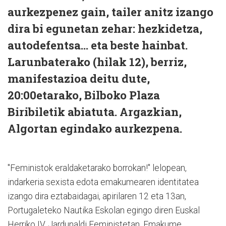
aurkezpenez gain, tailer anitz izango
dira bi egunetan zehar: hezkidetza,
autodefentsa... eta beste hainbat.
Larunbaterako (hilak 12), berriz,
manifestazioa deitu dute,
20:00etarako, Bilboko Plaza
Biribiletik abiatuta. Argazkian,
Algortan egindako aurkezpena.
"Feministok eraldaketarako borrokan!" lelopean,
indarkeria sexista edota emakumearen identitatea
izango dira eztabaidagai, apirilaren 12 eta 13an,
Portugaleteko Nautika Eskolan egingo diren Euskal
Herriko IV. Jardunaldi Feministetan. Emakume