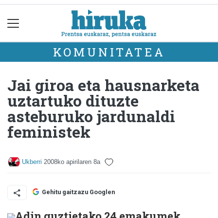
KOMUNITATEA
Jai giroa eta hausnarketa
uztartuko dituzte
asteburuko jardunaldi
feministek
Ukberri
2008ko apirilaren 8a
Gehitu gaitzazu Googlen
Adin guztietako 24 emakumek