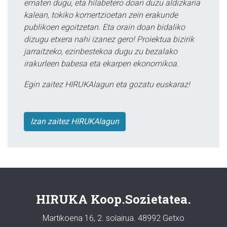
ematen dugu, eta hilabetero doan duzu aldizkaria
kalean, tokiko komertzioetan zein erakunde
publikoen egoitzetan. Eta orain doan bidaliko
dizugu etxera nahi izanez gero! Proiektua bizirik
jarraitzeko, ezinbestekoa dugu zu bezalako
irakurleen babesa eta ekarpen ekonomikoa.
Egin zaitez HIRUKAlagun eta gozatu euskaraz!
Izan zaitez HIRUKAlagun
HIRUKA Koop.Sozietatea.
Martikoena 16, 2. solairua. 48992 Getxo