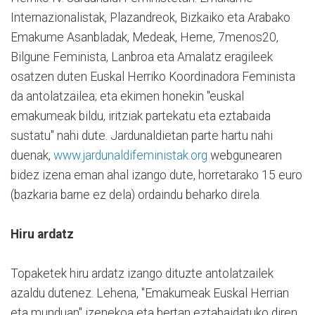
Internazionalistak, Plazandreok, Bizkaiko eta Arabako
Emakume Asanbladak, Medeak, Herne, 7menos20,
Bilgune Feminista, Lanbroa eta Amalatz eragileek
osatzen duten Euskal Herriko Koordinadora Feminista
da antolatzailea; eta ekimen honekin "euskal
emakumeak bildu, iritziak partekatu eta eztabaida
sustatu" nahi dute. Jardunaldietan parte hartu nahi
duenak,
www.jardunaldifeministak.org
webgunearen
bidez izena eman ahal izango dute, horretarako 15 euro
(bazkaria barne ez dela) ordaindu beharko direla.
Hiru ardatz
Topaketek hiru ardatz izango dituzte antolatzailek
azaldu dutenez. Lehena, "Emakumeak Euskal Herrian
eta munduan" izenekoa eta bertan eztabaidatuko diren