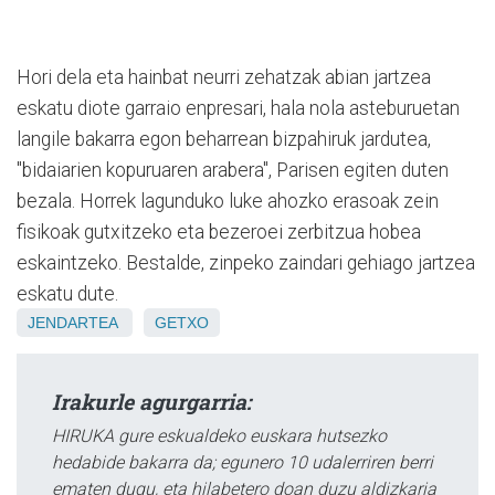
Hori dela eta hainbat neurri zehatzak abian jartzea
eskatu diote garraio enpresari, hala nola asteburuetan
langile bakarra egon beharrean bizpahiruk jardutea,
"bidaiarien kopuruaren arabera", Parisen egiten duten
bezala. Horrek lagunduko luke ahozko erasoak zein
fisikoak gutxitzeko eta bezeroei zerbitzua hobea
eskaintzeko. Bestalde, zinpeko zaindari gehiago jartzea
eskatu dute.
JENDARTEA
GETXO
Irakurle agurgarria:
HIRUKA gure eskualdeko euskara hutsezko
hedabide bakarra da; egunero 10 udalerriren berri
ematen dugu, eta hilabetero doan duzu aldizkaria