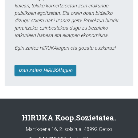
kalean, tokiko komertzioetan zein erakunde
publikoen egoitzetan. Eta orain doan bidaliko
dizugu etxera nahi izanez gero! Proiektua bizirik
jarraitzeko, ezinbestekoa dugu zu bezalako
irakurleen babesa eta ekarpen ekonomikoa.
Egin zaitez HIRUKAlagun eta gozatu euskaraz!
Izan zaitez HIRUKAlagun
HIRUKA Koop.Sozietatea.
Martikoena 16, 2. solairua. 48992 Getxo