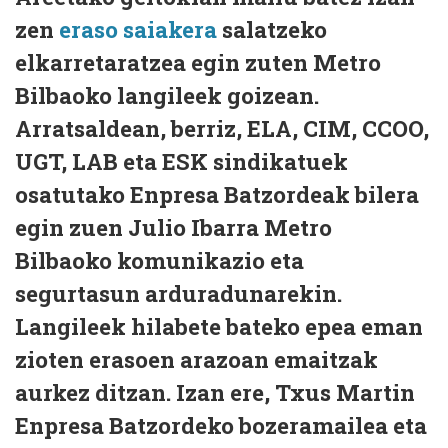
zen
eraso saiakera
salatzeko
elkarretaratzea egin zuten Metro
Bilbaoko langileek goizean.
Arratsaldean, berriz, ELA, CIM, CCOO,
UGT, LAB eta ESK sindikatuek
osatutako Enpresa Batzordeak bilera
egin zuen Julio Ibarra Metro
Bilbaoko komunikazio eta
segurtasun arduradunarekin.
Langileek hilabete bateko epea eman
zioten erasoen arazoan emaitzak
aurkez ditzan. Izan ere, Txus Martin
Enpresa Batzordeko bozeramailea eta