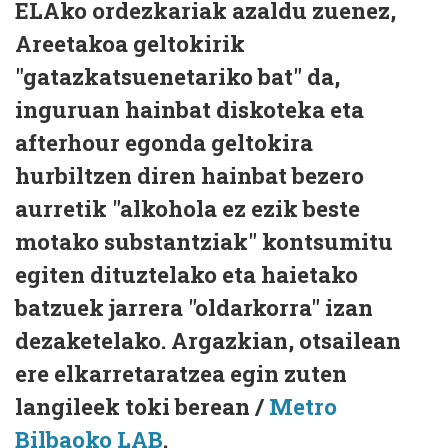
ELAko ordezkariak azaldu zuenez,
Areetakoa geltokirik
"gatazkatsuenetariko bat" da,
inguruan hainbat diskoteka eta
afterhour egonda geltokira
hurbiltzen diren hainbat bezero
aurretik "alkohola ez ezik beste
motako substantziak" kontsumitu
egiten dituztelako eta haietako
batzuek jarrera "oldarkorra" izan
dezaketelako. Argazkian, otsailean
ere elkarretaratzea egin zuten
langileek toki berean /
Metro
Bilbaoko LAB
.