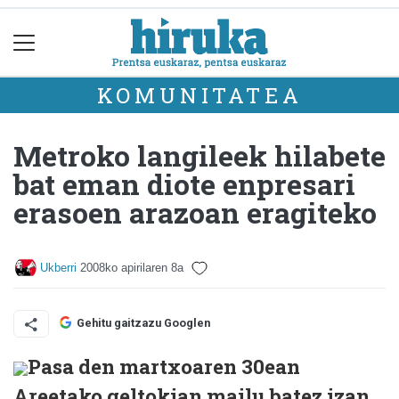
KOMUNITATEA
Metroko langileek hilabete
bat eman diote enpresari
erasoen arazoan eragiteko
Ukberri
2008ko apirilaren 8a
Gehitu gaitzazu Googlen
Pasa den martxoaren 30ean
Areetako geltokian mailu batez izan