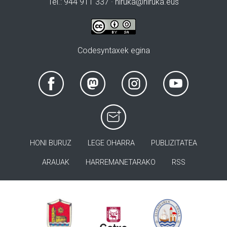
Tel.: 944 911 337 · hiruka@hiruka.eus
Codesyntaxek egina
HONI BURUZ
LEGE OHARRA
PUBLIZITATEA
ARAUAK
HARREMANETARAKO
RSS