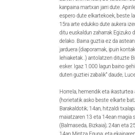
kanpaina martxan jarri dute. Apiri
espero dute elkartekoek, beste la
15ra arte edukiko dute aukera iz
ditu euskaldun zaharrak Egizuko d
delako. Baina guztia ez da astea
jarduera (diaporamak, ipuin kontaket
lehiaketak...) antolatzen dituzte 
esker. Igaz 1.000 lagun baino geh
duten guztiei zabalik" daude, Luc
Horrela, hemendik eta ikasturtea 
(horietatik asko beste elkarte batz
Barakaldotik; 14an, hitzaldi txalap
maiatzaren 13 eta 14ean magia sa
(Balmaseda, Bizkaia); 24an eta 2
14an Mintza Eguna; eta ekainaren