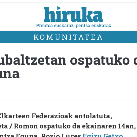
KOMUNITATEA
zubaltzetan ospatuko
una
lkarteen Federazioak antolatuta,
eta / Romon ospatuko da ekainaren 14an,
intza Eguna, Rozio Luces
Egizu Getxo