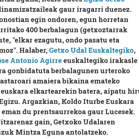
inamizatzaileak gaur iragarri duenez.
Donostian egin ondoren, egun horretan
orritako 400 berbalagun (getxoztarrak
ute, "elkar ezagutu, ondo pasatu eta
moz". Halaber,
Getxo Udal Euskaltegiko
,
ose Antonio Agirre
euskaltegiko irakasle
ira gonbidatuta berbalagunen urteroko
ikastaroari amaiera bikaina emateko
euskara elkartearekin batera, aipatu hir
Egizu. Argazkian, Koldo Iturbe Euskara
a eman du prentsaurrekoa gaur Lucesek.
ritzarenaz gain, Getxoko Udalaren
izuk Mintza Eguna antolatzeko.