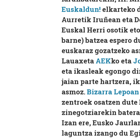
Euskaldun!
elkarteko d
Aurretik Iruñean eta 
Euskal Herri osotik et
barne) batzea espero d
euskaraz gozatzeko as
Lauaxeta
AEK
ko eta
J
eta ikasleak egongo d
jaian parte hartzera, 
asmoz.
Bizarra Lepoan
zentroek osatzen dute 
zinegotziarekin bater
Izan ere, Eusko Jaurla
laguntza izango du Eg