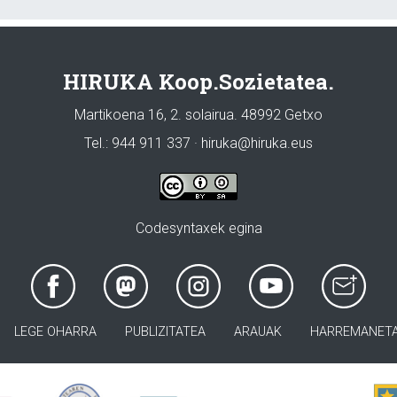
HIRUKA Koop.Sozietatea.
Martikoena 16, 2. solairua. 48992 Getxo
Tel.: 944 911 337 · hiruka@hiruka.eus
Codesyntaxek egina
LEGE OHARRA
PUBLIZITATEA
ARAUAK
HARREMANET