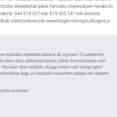
zeko ekitaldietan parte hartzeko interesatuek honako bi
ezakete: 944 914 357 edo 619 935 541 edo bestela
lbide elektronikora edo www.blogari.net/egizu blogera jo.
a hutsezko hedabide bakarra da; egunero 10 udalerriren
ero doan duzu aldizkaria kalean, tokiko komertzioetan zein
 Eta orain doan bidaliko dizugu etxera nahi izanez gero!
ezinbestekoa dugu zu bezalako irakurleen babesa eta ekarpen
ozatu euskaraz!