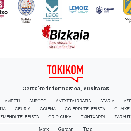
Gertuko informazioa, euskaraz
AMEZTI
ANBOTO
ANTXETA IRRATIA
ATARIA
AZP
TIA
GEURIA
GOIENA
GOIERRI TELEBISTA
GUAIXE
IZMENDI TELEBISTA
ORIO GUKA
TXINTXARRI
ZARAUT
Matx
Gurean
Ttap