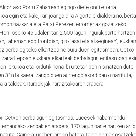
Algortako Portu Zaharrean egingo diete ongi etorria
a egin eta kalejiran joango dira Algorta erdialderaino, bert
Romon bazkaria eta Patxi Perezen erromeriaz gozatzeko.
erri osoko 46 udalerritan 2.500 lagun inguruk parte hartzen
an, tabernan edo frontoian, giro lasai eta atseginean", euskar
araz berba egiteko elkartzea helburu duen egitasmoan. Getxo
a, Bizarra Lepoan euskara elkarteak berbalagun egitasmoari eki
en lekukoa eta, ordutik hona, bi urtetan behin sinatzen dute
n 31n bukaera izango duen aurtengo akordioan oinarrituta,
ra taldeak, Iturbek jakinarazitakoaren arabera.
dabil Getxon berbalagun egitasmoa, Lucesek nabarmendu
 emandako zenbakien arabera, 170 lagun parte hartzen ari d
atuta. Gainera, udaberriarekin batera, talde berriak osatzek