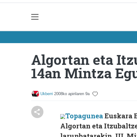
Algortan eta It
14an Mintza Eg
Ukberri
2008ko apirilaren 9a
Topagunea
Euskara E
Algortan eta Itzubaltz
larunbatarekin, III. M