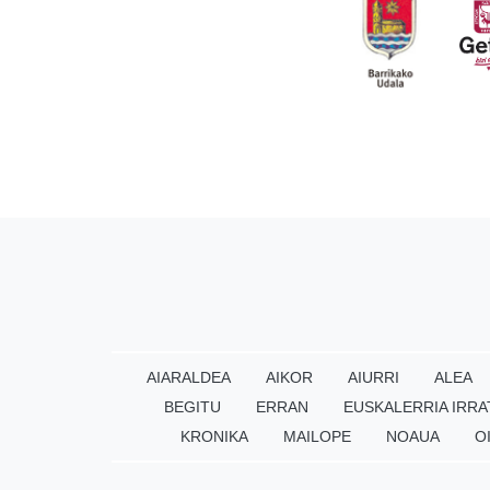
AIARALDEA
AIKOR
AIURRI
ALEA
BEGITU
ERRAN
EUSKALERRIA IRRA
KRONIKA
MAILOPE
NOAUA
O