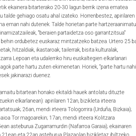
letik ekainera bitarterako 20-30 lagun berrik izena ematea
u talde gehiago osatu ahal izateko. Horrenbestez, apirilaren
ena eman nahi dutenek. Talde horietan parte hartzeraanimatu
inamizatzaileak, "beraien partaidetza oso garrantzitsua"
n behin ordubetez euskaraz mintzatzeko batzea. Urtero 25 b
ak, hitzaldiak, ikastaroak, tailerrak, bisita kulturalak,
Bizarra Lepoan eta udalerriko hiru euskaltegien elkarlanari
iagok parte hartu zuten ekimenetan. Horiek, "parte hartu nahi
esek jakinarazi duenez.
amaitu bitartean honako ekitaldi hauek antolatu dituzte
uekin elkarlanean): apirilaren 12an, bizikleta irteera
artatsuak; 26an, mendi irteera Tologorrira (Urduña, Bizkaia);
ioa Tor magoarekin; 17an, mendi irteera Kolitzara
5ean asteburua Zugarramurdin (Nafarroa Garaia); ekainaren
 21ean eta 22an asteburua Plazaolan bizikletaz ibiltzeko.