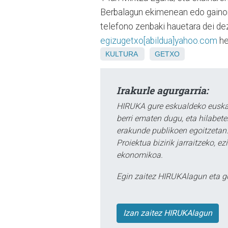
Berbalagun ekimenean edo gainont
telefono zenbaki hauetara dei d
egizugetxo[abildua]yahoo.com
he
KULTURA
GETXO
Irakurle agurgarria:
HIRUKA gure eskualdeko euskar
berri ematen dugu, eta hilabet
erakunde publikoen egoitzetan.
Proiektua bizirik jarraitzeko, 
ekonomikoa.
Egin zaitez HIRUKAlagun eta g
Izan zaitez HIRUKAlagun