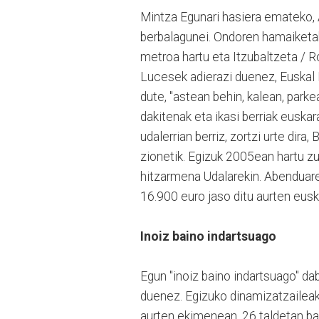
Mintza Egunari hasiera emateko, 
berbalagunei. Ondoren hamaiketako
metroa hartu eta Itzubaltzeta / 
Lucesek adierazi duenez, Euskal H
dute, "astean behin, kalean, parke
dakitenak eta ikasi berriak eusk
udalerrian berriz, zortzi urte dir
zionetik. Egizuk 2005ean hartu zu
hitzarmena Udalarekin. Abenduare
16.900 euro jaso ditu aurten euska
Inoiz baino indartsuago
Egun "inoiz baino indartsuago" 
duenez. Egizuko dinamizatzaileak
aurten ekimenean, 26 taldetan ban