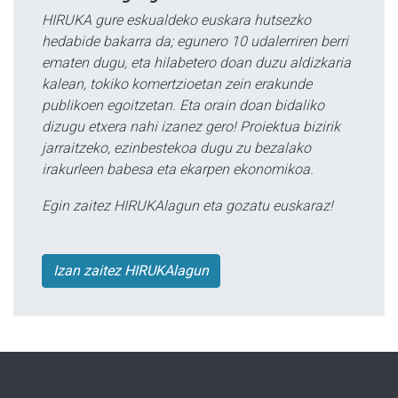
HIRUKA gure eskualdeko euskara hutsezko
hedabide bakarra da; egunero 10 udalerriren berri
ematen dugu, eta hilabetero doan duzu aldizkaria
kalean, tokiko komertzioetan zein erakunde
publikoen egoitzetan. Eta orain doan bidaliko
dizugu etxera nahi izanez gero! Proiektua bizirik
jarraitzeko, ezinbestekoa dugu zu bezalako
irakurleen babesa eta ekarpen ekonomikoa.
Egin zaitez HIRUKAlagun eta gozatu euskaraz!
Izan zaitez HIRUKAlagun