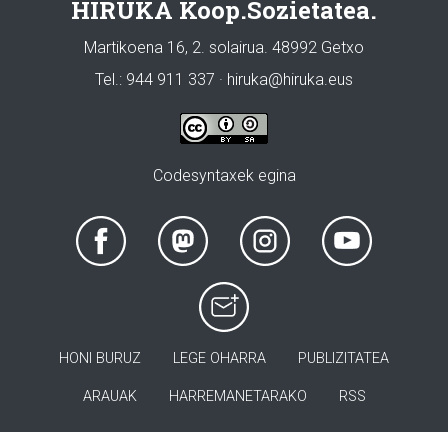
HIRUKA Koop.Sozietatea.
Martikoena 16, 2. solairua. 48992 Getxo
Tel.: 944 911 337 · hiruka@hiruka.eus
Codesyntaxek egina
HONI BURUZ
LEGE OHARRA
PUBLIZITATEA
ARAUAK
HARREMANETARAKO
RSS