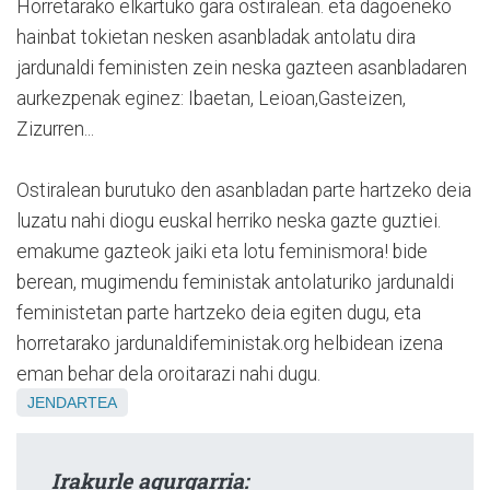
Horretarako elkartuko gara ostiralean. eta dagoeneko
hainbat tokietan nesken asanbladak antolatu dira
jardunaldi feministen zein neska gazteen asanbladaren
aurkezpenak eginez: Ibaetan, Leioan,Gasteizen,
Zizurren...
Ostiralean burutuko den asanbladan parte hartzeko deia
luzatu nahi diogu euskal herriko neska gazte guztiei.
emakume gazteok jaiki eta lotu feminismora! bide
berean, mugimendu feministak antolaturiko jardunaldi
feministetan parte hartzeko deia egiten dugu, eta
horretarako jardunaldifeministak.org helbidean izena
eman behar dela oroitarazi nahi dugu.
JENDARTEA
Irakurle agurgarria: