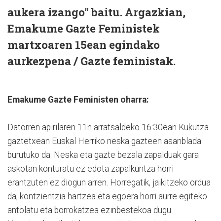
aukera izango" baitu. Argazkian,
Emakume Gazte Feministek
martxoaren 15ean egindako
aurkezpena / Gazte feministak.
Emakume Gazte Feministen oharra:
Datorren apirilaren 11n arratsaldeko 16:30ean Kukutza
gaztetxean Euskal Herriko neska gazteen asanblada
burutuko da. Neska eta gazte bezala zapalduak gara
askotan konturatu ez edota zapalkuntza horri
erantzuten ez diogun arren. Horregatik, jaikitzeko ordua
da, kontzientzia hartzea eta egoera horri aurre egiteko
antolatu eta borrokatzea ezinbestekoa dugu.