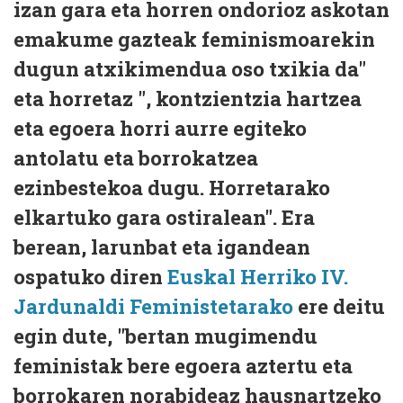
izan gara eta horren ondorioz askotan
emakume gazteak feminismoarekin
dugun atxikimendua oso txikia da"
eta horretaz ", kontzientzia hartzea
eta egoera horri aurre egiteko
antolatu eta borrokatzea
ezinbestekoa dugu. Horretarako
elkartuko gara ostiralean". Era
berean, larunbat eta igandean
ospatuko diren
Euskal Herriko IV.
Jardunaldi Feministetarako
ere deitu
egin dute, "bertan mugimendu
feministak bere egoera aztertu eta
borrokaren norabideaz hausnartzeko