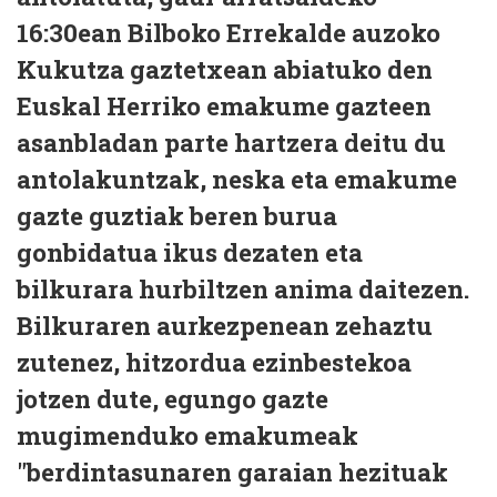
16:30ean Bilboko Errekalde auzoko
Kukutza gaztetxean abiatuko den
Euskal Herriko emakume gazteen
asanbladan parte hartzera deitu du
antolakuntzak, neska eta emakume
gazte guztiak beren burua
gonbidatua ikus dezaten eta
bilkurara hurbiltzen anima daitezen.
Bilkuraren aurkezpenean zehaztu
zutenez, hitzordua ezinbestekoa
jotzen dute, egungo gazte
mugimenduko emakumeak
"berdintasunaren garaian hezituak