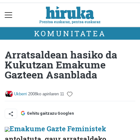
KOMUNITATEA
Arratsaldean hasiko da
Kukutzan Emakume
Gazteen Asanblada
Ukberri
2008ko apirilaren 11
Gehitu gaitzazu Googlen
Emakume Gazte Feministek
antolatuta, gaur arratsaldeko