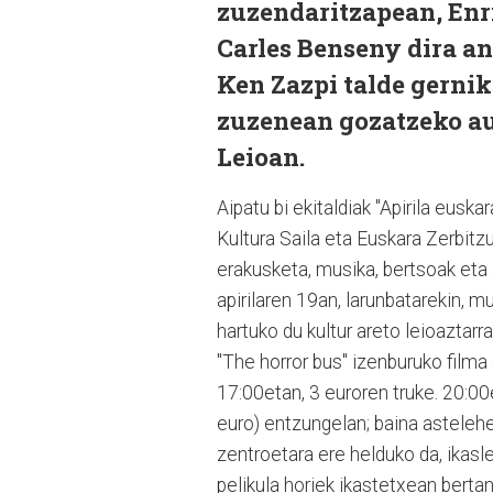
zuzendaritzapean, Enri
Carles Benseny dira an
Ken Zazpi talde gerni
zuzenean gozatzeko au
Leioan.
Aipatu bi ekitaldiak "Apirila eusk
Kultura Saila eta Euskara Zerbitzu
erakusketa, musika, bertsoak eta a
apirilaren 19an, larunbatarekin, m
hartuko du kultur areto leioaztar
"The horror bus" izenburuko filma
17:00etan, 3 euroren truke. 20:00
euro) entzungelan; baina astele
zentroetara ere helduko da, ikasl
pelikula horiek ikastetxean bertan