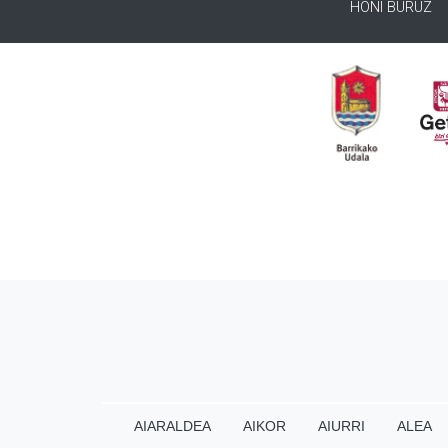
HONI BURUZ
AIARALDEA
AIKOR
AIURRI
ALEA