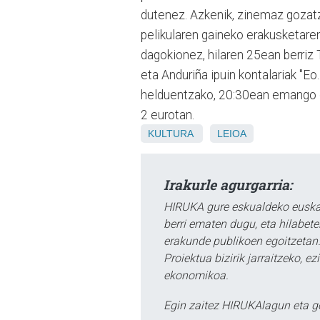
dutenez. Azkenik, zinemaz gozatz
pelikularen gaineko erakusketaren 
dagokionez, hilaren 25ean berriz 
eta Anduriña ipuin kontalariak "E
helduentzako, 20:30ean emango dut
2 eurotan.
KULTURA
LEIOA
Irakurle agurgarria:
HIRUKA gure eskualdeko euskar
berri ematen dugu, eta hilabet
erakunde publikoen egoitzetan.
Proiektua bizirik jarraitzeko, 
ekonomikoa.
Egin zaitez HIRUKAlagun eta g