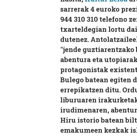
sarrerak 4 euroko pre
944 310 310 telefono 
txarteldegian lortu dai
dutenez. Antolatzailee
"jende guztiarentzako 
abentura eta utopiara
protagonistak existen
Bulego batean egiten d
errepikatzen ditu. Ord
liburuaren irakurketak
irudimenaren, abentur
Hiru istorio batean bil
emakumeen kezkak isla