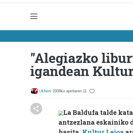
"Alegiazko libu
igandean Kultur
Ukberri
2008ko apirilaren 11
La Baldufa talde kat
antzezlana eskainiko d
hasita,
Kultur Leioa
ar