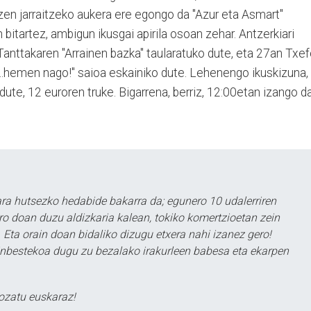
en jarraitzeko aukera ere egongo da "Azur eta Asmart"
bitartez, ambigun ikusgai apirila osoan zehar. Antzerkiari
Tanttakaren "Arrainen bazka" taularatuko dute, eta 27an Txe
o...hemen nago!" saioa eskainiko dute. Lehenengo ikuskizuna,
e, 12 euroren truke. Bigarrena, berriz, 12:00etan izango da
a hutsezko hedabide bakarra da; egunero 10 udalerriren
ero doan duzu aldizkaria kalean, tokiko komertzioetan zein
 Eta orain doan bidaliko dizugu etxera nahi izanez gero!
ezinbestekoa dugu zu bezalako irakurleen babesa eta ekarpen
ozatu euskaraz!