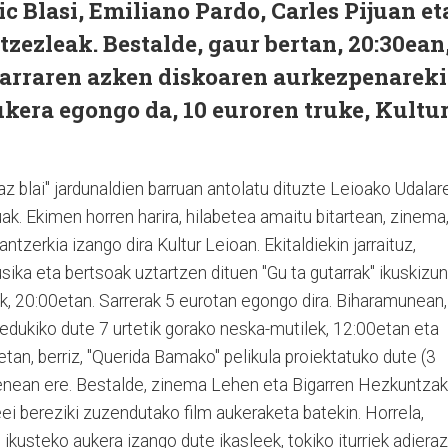
c Blasi, Emiliano Pardo, Carles Pijuan et
tzezleak. Bestalde, gaur bertan, 20:30ean
karraren azken diskoaren aurkezpenarek
kera egongo da, 10 euroren truke, Kultu
araz blai" jardunaldien barruan antolatu dituzte Leioako Udalar
ak. Ekimen horren harira, hilabetea amaitu bitartean, zinema
ntzerkia izango dira Kultur Leioan. Ekitaldiekin jarraituz,
usika eta bertsoak uztartzen dituen "Gu ta gutarrak" ikuskizu
rak, 20:00etan. Sarrerak 5 eurotan egongo dira. Biharamunean,
 edukiko dute 7 urtetik gorako neska-mutilek, 12:00etan eta
etan, berriz, "Querida Bamako" pelikula proiektatuko dute (3
henean ere. Bestalde, zinema Lehen eta Bigarren Hezkuntza
eei bereziki zuzendutako film aukeraketa batekin. Horrela,
 ikusteko aukera izango dute ikasleek, tokiko iturriek adieraz