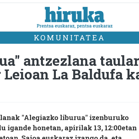
KOMUNITATEA
rua" antzezlana taula
 Leioan La Baldufa k
alanak "Alegiazko liburua" izenburuko
u igande honetan, apirilak 13, 12:00etan
etoan. Saioa euskaraz izango da, eta