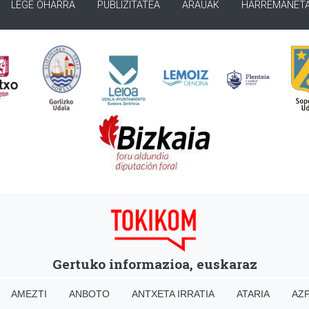
LEGE OHARRA
PUBLIZITATEA
ARAUAK
HARREMANET
Gertuko informazioa, euskaraz
AMEZTI
ANBOTO
ANTXETA IRRATIA
ATARIA
AZP