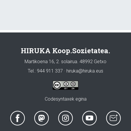
HIRUKA Koop.Sozietatea.
Martikoena 16, 2. solairua. 48992 Getxo
Tel.: 944 911 337 · hiruka@hiruka.eus
Codesyntaxek egina