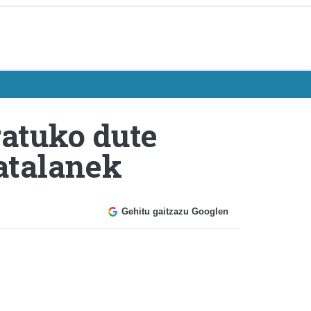
ratuko dute
atalanek
Gehitu gaitzazu Googlen