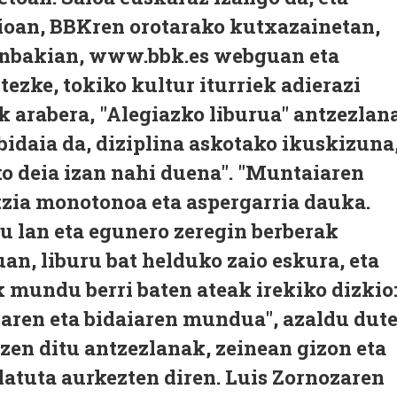
zioan, BBKren orotarako kutxazainetan,
zenbakian, www.bbk.es webguan eta
tezke, tokiko kultur iturriek adierazi
k arabera, "Alegiazko liburua" antzezlan
bidaia da, diziplina askotako ikuskizuna
ko deia izan nahi duena". "Muntaiaren
tzia monotonoa eta aspergarria dauka.
u lan eta egunero zeregin berberak
uan, liburu bat helduko zaio eskura, eta
 mundu berri baten ateak irekiko dizkio
aren eta bidaiaren mundua", azaldu dute
tzen ditu antzezlanak, zeinean gizon eta
tuta aurkezten diren. Luis Zornozaren