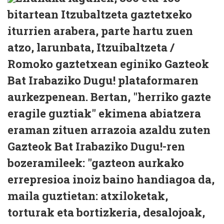
bitartean Itzubaltzeta gaztetxeko
iturrien arabera, parte hartu zuen
atzo, larunbata, Itzuibaltzeta /
Romoko gaztetxean eginiko Gazteok
Bat Irabaziko Dugu! plataformaren
aurkezpenean. Bertan, "herriko gazte
eragile guztiak" ekimena abiatzera
eraman zituen arrazoia azaldu zuten
Gazteok Bat Irabaziko Dugu!-ren
bozeramileek: "gazteon aurkako
errepresioa inoiz baino handiagoa da,
maila guztietan: atxiloketak,
torturak eta bortizkeria, desalojoak,