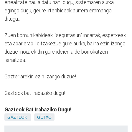
errealitate hau aldatu nahi dugu, sistemaren aurka
egingo dugu, geure irtenbideak aurrera eramango
ditugu...
Zuen komunikabideak, "segurtasun" indarrak, espetxeak
eta abar erabil ditzakezue gure aurka, baina ezin izango
duzue inoiz ekidin gure ideien alde borrokatzen
jarraitzea.
Gazteriarekin ezin izango duzue!
Gazteok bat irabaziko dugu!
Gazteok Bat Irabaziko Dugu!
GAZTEOK
GETXO