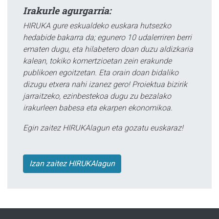
Irakurle agurgarria:
HIRUKA gure eskualdeko euskara hutsezko
hedabide bakarra da; egunero 10 udalerriren berri
ematen dugu, eta hilabetero doan duzu aldizkaria
kalean, tokiko komertzioetan zein erakunde
publikoen egoitzetan. Eta orain doan bidaliko
dizugu etxera nahi izanez gero! Proiektua bizirik
jarraitzeko, ezinbestekoa dugu zu bezalako
irakurleen babesa eta ekarpen ekonomikoa.
Egin zaitez HIRUKAlagun eta gozatu euskaraz!
Izan zaitez HIRUKAlagun