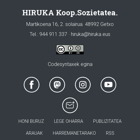
HIRUKA Koop.Sozietatea.
Martikoena 16, 2. solairua. 48992 Getxo
Tel.: 944 911 337 · hiruka@hiruka.eus
Codesyntaxek egina
HONI BURUZ
LEGE OHARRA
PUBLIZITATEA
ARAUAK
HARREMANETARAKO
RSS