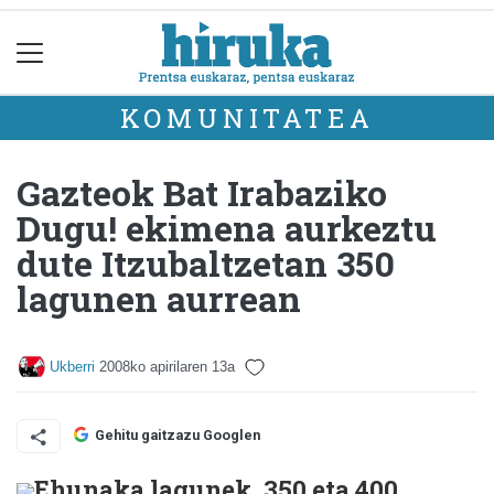
KOMUNITATEA
Gazteok Bat Irabaziko
Dugu! ekimena aurkeztu
dute Itzubaltzetan 350
lagunen aurrean
Ukberri
2008ko apirilaren 13a
Gehitu gaitzazu Googlen
Ehunaka lagunek, 350 eta 400