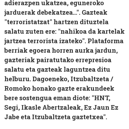
adierazpen ukatzea, eguneroko
jarduerak debekatzea...". Gazteak
"terroristatzat" hartzen dituztela
salatu zuten ere: "nahikoa da kartelak
jartzea terrorista izateko". Plataforma
berriak egoera horren aurka jardun,
gazteriak pairatutako errepresioa
salatu eta gazteak laguntzea ditu
helburu. Dagoeneko, Itzubaltzeta /
Romoko honako gazte erakundeek
bere sostengua eman diote: "HNT,
Segi, Ikasle Abertzaleak, Ez Jaun Ez
Jabe eta Itzubaltzeta gaztetxea".