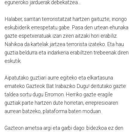
eguneroko jarduerak debekatzea...
Halaber, sarritan terroristatzat hartzen gaituzte, inongo
eskubiderik errespetatu gabe. Pasa den urtean ehunaka
gazte espetxeratuak izan ziren aitzaki hori erabiliz.
Nahikoa da kartelak jartzea terrorista izateko. Eta hau
guztia beldurra eta indarkeria erabiltzen trebeenak diren
eskutik.
Aipatutako guztiari aurre egiteko eta elkartasuna
emateko Gazteok Bat Irabaziko Dugu! deitutako gazte
taldea sortu dugu Erromon. Herriko gazte eragile
guztiak parte hartzen dute horretan, errepresioaren
aurrean batzeko, plataforma baten moduan.
Gazteon ametsa argi eta garbi dago: bidezkoa ez den