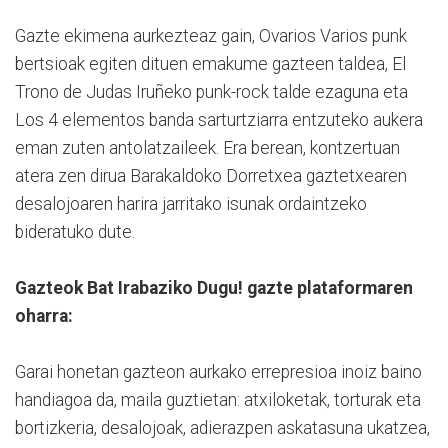
Gazte ekimena aurkezteaz gain, Ovarios Varios punk
bertsioak egiten dituen emakume gazteen taldea, El
Trono de Judas Iruñeko punk-rock talde ezaguna eta
Los 4 elementos banda sarturtziarra entzuteko aukera
eman zuten antolatzaileek. Era berean, kontzertuan
atera zen dirua Barakaldoko Dorretxea gaztetxearen
desalojoaren harira jarritako isunak ordaintzeko
bideratuko dute.
Gazteok Bat Irabaziko Dugu! gazte plataformaren
oharra:
Garai honetan gazteon aurkako errepresioa inoiz baino
handiagoa da, maila guztietan: atxiloketak, torturak eta
bortizkeria, desalojoak, adierazpen askatasuna ukatzea,