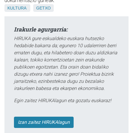
dokumentazio guneak.
KULTURA
GETXO
Irakurle agurgarria:
HIRUKA gure eskualdeko euskara hutsezko
hedabide bakarra da; egunero 10 udalerriren berri
ematen dugu, eta hilabetero doan duzu aldizkaria
kalean, tokiko komertzioetan zein erakunde
publikoen egoitzetan. Eta orain doan bidaliko
dizugu etxera nahi izanez gero! Proiektua bizirik
jarraitzeko, ezinbestekoa dugu zu bezalako
irakurleen babesa eta ekarpen ekonomikoa.
Egin zaitez HIRUKAlagun eta gozatu euskaraz!
Izan zaitez HIRUKAlagun