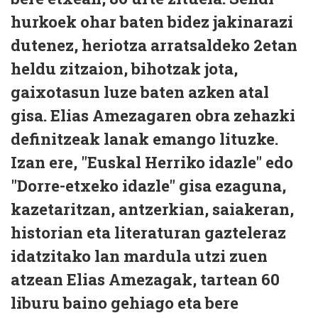
hurkoek ohar baten bidez jakinarazi
dutenez, heriotza arratsaldeko 2etan
heldu zitzaion, bihotzak jota,
gaixotasun luze baten azken atal
gisa. Elias Amezagaren obra zehazki
definitzeak lanak emango lituzke.
Izan ere, "Euskal Herriko idazle" edo
"Dorre-etxeko idazle" gisa ezaguna,
kazetaritzan, antzerkian, saiakeran,
historian eta literaturan gazteleraz
idatzitako lan mardula utzi zuen
atzean Elias Amezagak, tartean 60
liburu baino gehiago eta bere