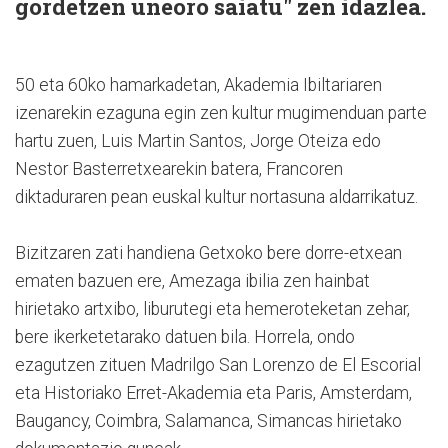
gordetzen uneoro saiatu" zen idazlea.
50 eta 60ko hamarkadetan, Akademia Ibiltariaren
izenarekin ezaguna egin zen kultur mugimenduan parte
hartu zuen, Luis Martin Santos, Jorge Oteiza edo
Nestor Basterretxearekin batera, Francoren
diktaduraren pean euskal kultur nortasuna aldarrikatuz.
Bizitzaren zati handiena Getxoko bere dorre-etxean
ematen bazuen ere, Amezaga ibilia zen hainbat
hirietako artxibo, liburutegi eta hemeroteketan zehar,
bere ikerketetarako datuen bila. Horrela, ondo
ezagutzen zituen Madrilgo San Lorenzo de El Escorial
eta Historiako Erret-Akademia eta Paris, Amsterdam,
Baugancy, Coimbra, Salamanca, Simancas hirietako