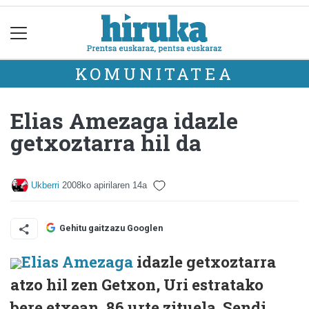
KOMUNITATEA
Elias Amezaga idazle
getxoztarra hil da
Ukberri
2008ko apirilaren 14a
Gehitu gaitzazu Googlen
Elias Amezaga
idazle getxoztarra
atzo hil zen Getxon, Uri estratako
bere etxean, 86 urte zituela. Sendi