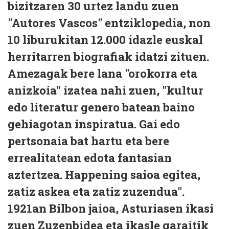
bizitzaren 30 urtez landu zuen
"Autores Vascos" entziklopedia, non
10 liburukitan 12.000 idazle euskal
herritarren biografiak idatzi zituen.
Amezagak bere lana "orokorra eta
anizkoia" izatea nahi zuen, "kultur
edo literatur genero batean baino
gehiagotan inspiratua. Gai edo
pertsonaia bat hartu eta bere
errealitatean edota fantasian
aztertzea. Happening saioa egitea,
zatiz askea eta zatiz zuzendua".
1921an Bilbon jaioa, Asturiasen ikasi
zuen Zuzenbidea eta ikasle garaitik