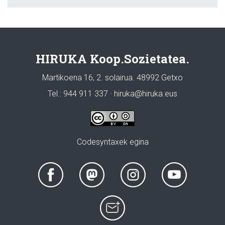
HIRUKA Koop.Sozietatea.
Martikoena 16, 2. solairua. 48992 Getxo
Tel.: 944 911 337 · hiruka@hiruka.eus
Codesyntaxek egina