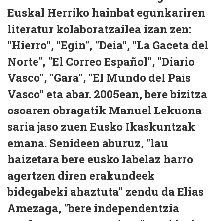
Euskal Herriko hainbat egunkariren
literatur kolaboratzailea izan zen:
"Hierro", "Egin", "Deia", "La Gaceta del
Norte", "El Correo Español", "Diario
Vasco", "Gara", "El Mundo del Pais
Vasco" eta abar. 2005ean, bere bizitza
osoaren obragatik Manuel Lekuona
saria jaso zuen Eusko Ikaskuntzak
emana. Senideen aburuz, "lau
haizetara bere eusko labelaz harro
agertzen diren erakundeek
bidegabeki ahaztuta" zendu da Elias
Amezaga, "bere independentzia