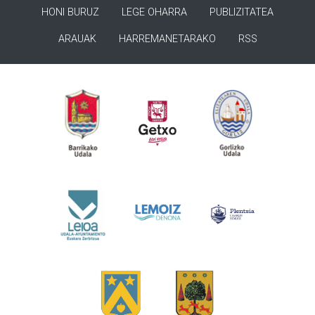
HONI BURUZ
LEGE OHARRA
PUBLIZITATEA
ARAUAK
HARREMANETARAKO
RSS