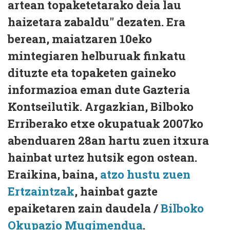
artean topaketetarako deia lau
haizetara zabaldu" dezaten. Era
berean, maiatzaren 10eko
mintegiaren helburuak finkatu
dituzte eta topaketen gaineko
informazioa eman dute Gazteria
Kontseilutik. Argazkian, Bilboko
Erriberako etxe okupatuak 2007ko
abenduaren 28an hartu zuen itxura
hainbat urtez hutsik egon ostean.
Eraikina, baina,
atzo hustu zuen
Ertzaintzak
, hainbat gazte
epaiketaren zain daudela /
Bilboko
Okupazio Mugimendua
.