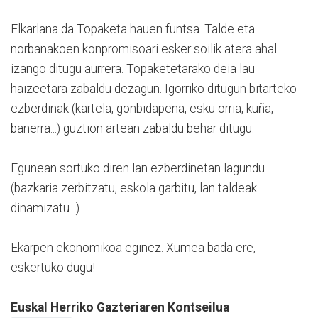
Elkarlana da Topaketa hauen funtsa. Talde eta
norbanakoen konpromisoari esker soilik atera ahal
izango ditugu aurrera. Topaketetarako deia lau
haizeetara zabaldu dezagun. Igorriko ditugun bitarteko
ezberdinak (kartela, gonbidapena, esku orria, kuña,
banerra...) guztion artean zabaldu behar ditugu.
Egunean sortuko diren lan ezberdinetan lagundu
(bazkaria zerbitzatu, eskola garbitu, lan taldeak
dinamizatu...).
Ekarpen ekonomikoa eginez. Xumea bada ere,
eskertuko dugu!
Euskal Herriko Gazteriaren Kontseilua