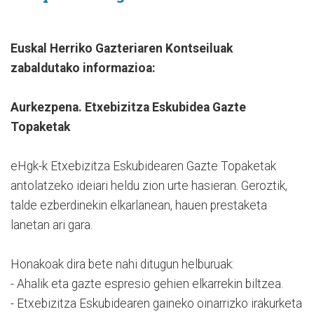
Euskal Herriko Gazteriaren Kontseiluak
zabaldutako informazioa:
Aurkezpena. Etxebizitza Eskubidea Gazte
Topaketak
eHgk-k Etxebizitza Eskubidearen Gazte Topaketak
antolatzeko ideiari heldu zion urte hasieran. Geroztik,
talde ezberdinekin elkarlanean, hauen prestaketa
lanetan ari gara.
Honakoak dira bete nahi ditugun helburuak:
- Ahalik eta gazte espresio gehien elkarrekin biltzea.
- Etxebizitza Eskubidearen gaineko oinarrizko irakurketa