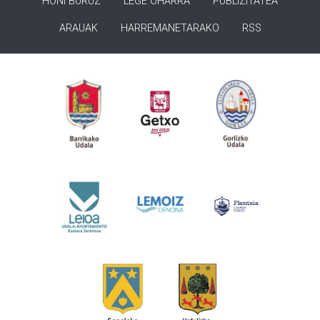
HONI BURUZ
LEGE OHARRA
PUBLIZITATEA
ARAUAK
HARREMANETARAKO
RSS