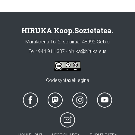
HIRUKA Koop.Sozietatea.
Martikoena 16, 2. solairua. 48992 Getxo
Tel.: 944 911 337 · hiruka@hiruka.eus
Codesyntaxek egina