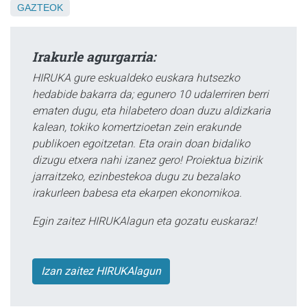
GAZTEOK
Irakurle agurgarria:
HIRUKA gure eskualdeko euskara hutsezko
hedabide bakarra da; egunero 10 udalerriren berri
ematen dugu, eta hilabetero doan duzu aldizkaria
kalean, tokiko komertzioetan zein erakunde
publikoen egoitzetan. Eta orain doan bidaliko
dizugu etxera nahi izanez gero! Proiektua bizirik
jarraitzeko, ezinbestekoa dugu zu bezalako
irakurleen babesa eta ekarpen ekonomikoa.
Egin zaitez HIRUKAlagun eta gozatu euskaraz!
Izan zaitez HIRUKAlagun