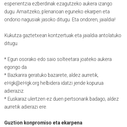
esperientzia ezberdinak ezagutzeko aukera izango
dugu. Amaitzeko, plenarioan eguneko ekarpen eta
ondorio nagusiak jasoko ditugu. Eta ondoren, jaialdia!
Kukutza gaztetxean kontzertuak eta jaialdia antolatuko
ditugu.
* Egun osorako edo saio solteetara joateko aukera
egongo da.
* Bazkarira geratuko bazarete, aldez aurretik,
eHgk@eHgk.org helbidera idatzi jende kopurua
adieraziz.
* Euskaraz ulertzen ez duen pertsonarik badago, aldez
aurretik adierazi ere.
Guztion konpromiso eta ekarpena