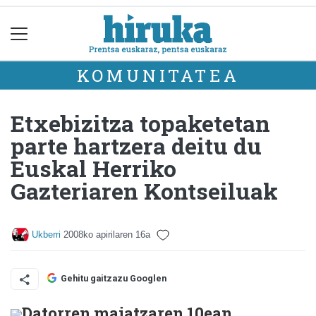
KOMUNITATEA
Etxebizitza topaketetan
parte hartzera deitu du
Euskal Herriko
Gazteriaren Kontseiluak
Ukberri
2008ko apirilaren 16a
Gehitu gaitzazu Googlen
Datorren maiatzaren 10ean,