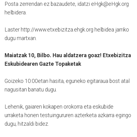
Posta zerrendan ez bazaudete, idatzi eHgk@eHgk.org
helbidera.
Laster http://www.etxebizitza.ehgk.org helbidea jarriko
dugu martxan.
Maiatzak 10, Bilbo. Hau aldatzera goaz! Etxebizitza
Eskubidearen Gazte Topaketak
Goizeko 10:00etan hasita, eguneko egitaraua bost atal
nagusitan banatu dugu.
Lehenik, gaiaren kokapen orokorra eta eskubide
urraketa honen testuingururen azterketa azkarra egingo
dugu, hitzaldi bidez.