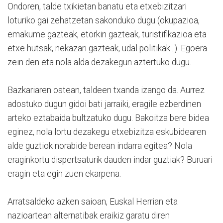
Ondoren, talde txikietan banatu eta etxebizitzari
loturiko gai zehatzetan sakonduko dugu (okupazioa,
emakume gazteak, etorkin gazteak, turistifikazioa eta
etxe hutsak, nekazari gazteak, udal politikak...). Egoera
zein den eta nola alda dezakegun aztertuko dugu.
Bazkariaren ostean, taldeen txanda izango da. Aurrez
adostuko dugun gidoi bati jarraiki, eragile ezberdinen
arteko eztabaida bultzatuko dugu. Bakoitza bere bidea
eginez, nola lortu dezakegu etxebizitza eskubidearen
alde guztiok norabide berean indarra egitea? Nola
eraginkortu dispertsaturik dauden indar guztiak? Buruari
eragin eta egin zuen ekarpena.
Arratsaldeko azken saioan, Euskal Herrian eta
nazioartean alternatibak eraikiz garatu diren