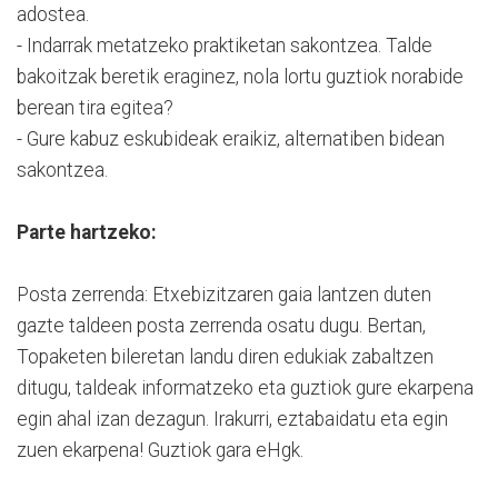
adostea.
- Indarrak metatzeko praktiketan sakontzea. Talde
bakoitzak beretik eraginez, nola lortu guztiok norabide
berean tira egitea?
- Gure kabuz eskubideak eraikiz, alternatiben bidean
sakontzea.
Parte hartzeko:
Posta zerrenda: Etxebizitzaren gaia lantzen duten
gazte taldeen posta zerrenda osatu dugu. Bertan,
Topaketen bileretan landu diren edukiak zabaltzen
ditugu, taldeak informatzeko eta guztiok gure ekarpena
egin ahal izan dezagun. Irakurri, eztabaidatu eta egin
zuen ekarpena! Guztiok gara eHgk.