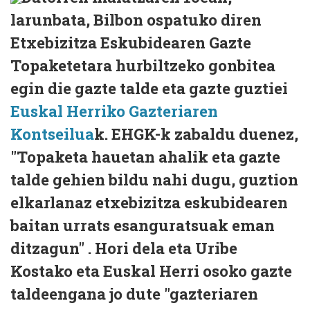
larunbata, Bilbon ospatuko diren
Etxebizitza Eskubidearen Gazte
Topaketetara hurbiltzeko gonbitea
egin die gazte talde eta gazte guztiei
Euskal Herriko Gazteriaren
Kontseilua
k. EHGK-k zabaldu duenez,
"Topaketa hauetan ahalik eta gazte
talde gehien bildu nahi dugu, guztion
elkarlanaz etxebizitza eskubidearen
baitan urrats esanguratsuak eman
ditzagun" . Hori dela eta Uribe
Kostako eta Euskal Herri osoko gazte
taldeengana jo dute "gazteriaren