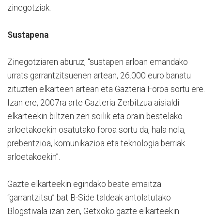
zinegotziak.
Sustapena
Zinegotziaren aburuz, “sustapen arloan emandako
urrats garrantzitsuenen artean, 26.000 euro banatu
zituzten elkarteen artean eta Gazteria Foroa sortu ere.
Izan ere, 2007ra arte Gazteria Zerbitzua aisialdi
elkarteekin biltzen zen soilik eta orain bestelako
arloetakoekin osatutako foroa sortu da, hala nola,
prebentzioa, komunikazioa eta teknologia berriak
arloetakoekin”.
Gazte elkarteekin egindako beste emaitza
“garrantzitsu” bat B-Side taldeak antolatutako
Blogstivala izan zen, Getxoko gazte elkarteekin