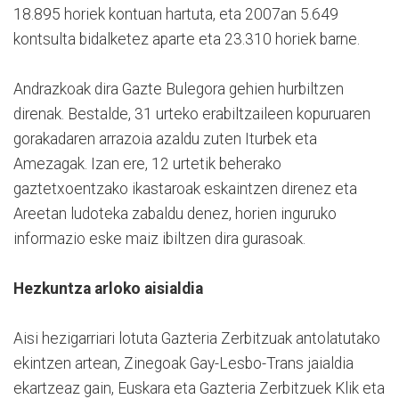
18.895 horiek kontuan hartuta, eta 2007an 5.649
kontsulta bidalketez aparte eta 23.310 horiek barne.
Andrazkoak dira Gazte Bulegora gehien hurbiltzen
direnak. Bestalde, 31 urteko erabiltzaileen kopuruaren
gorakadaren arrazoia azaldu zuten Iturbek eta
Amezagak. Izan ere, 12 urtetik beherako
gaztetxoentzako ikastaroak eskaintzen direnez eta
Areetan ludoteka zabaldu denez, horien inguruko
informazio eske maiz ibiltzen dira gurasoak.
Hezkuntza arloko aisialdia
Aisi hezigarriari lotuta Gazteria Zerbitzuak antolatutako
ekintzen artean, Zinegoak Gay-Lesbo-Trans jaialdia
ekartzeaz gain, Euskara eta Gazteria Zerbitzuek Klik eta