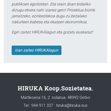
publikoen egoitzetan. Eta orain doan bidaliko
dizugu etxera nahi izanez gero! Proiektua bizirik
jarraitzeko, ezinbestekoa dugu zu bezalako
irakurleen babesa eta ekarpen ekonomikoa.
Egin zaitez HIRUKAlagun eta gozatu euskaraz!
Izan zaitez HIRUKAlagun
HIRUKA Koop.Sozietatea.
Martikoena 16, 2. solairua. 48992 Getxo
Tel.: 944 911 337 · hiruka@hiruka.eus