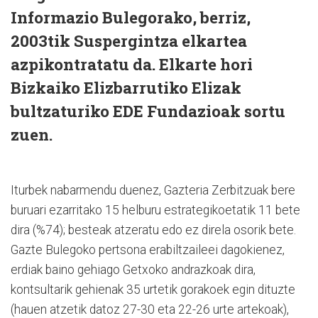
Informazio Bulegorako, berriz,
2003tik Suspergintza elkartea
azpikontratatu da. Elkarte hori
Bizkaiko Elizbarrutiko Elizak
bultzaturiko EDE Fundazioak sortu
zuen.
Iturbek nabarmendu duenez, Gazteria Zerbitzuak bere
buruari ezarritako 15 helburu estrategikoetatik 11 bete
dira (%74); besteak atzeratu edo ez direla osorik bete.
Gazte Bulegoko pertsona erabiltzaileei dagokienez,
erdiak baino gehiago Getxoko andrazkoak dira,
kontsultarik gehienak 35 urtetik gorakoek egin dituzte
(hauen atzetik datoz 27-30 eta 22-26 urte artekoak),