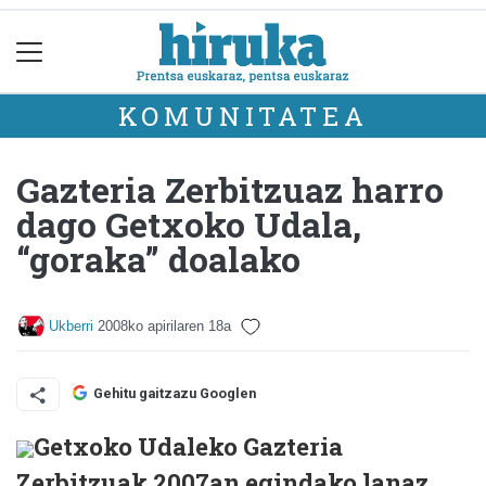
KOMUNITATEA
Gazteria Zerbitzuaz harro
dago Getxoko Udala,
“goraka” doalako
Ukberri
2008ko apirilaren 18a
Gehitu gaitzazu Googlen
Getxoko Udaleko Gazteria
Zerbitzuak 2007an egindako lanaz