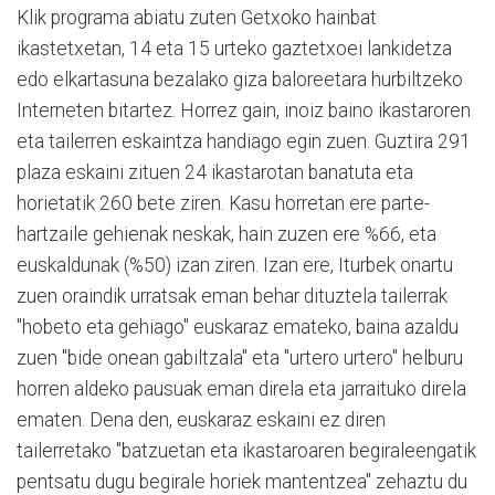
Klik programa abiatu zuten Getxoko hainbat
ikastetxetan, 14 eta 15 urteko gaztetxoei lankidetza
edo elkartasuna bezalako giza baloreetara hurbiltzeko
Interneten bitartez. Horrez gain, inoiz baino ikastaroren
eta tailerren eskaintza handiago egin zuen. Guztira 291
plaza eskaini zituen 24 ikastarotan banatuta eta
horietatik 260 bete ziren. Kasu horretan ere parte-
hartzaile gehienak neskak, hain zuzen ere %66, eta
euskaldunak (%50) izan ziren. Izan ere, Iturbek onartu
zuen oraindik urratsak eman behar dituztela tailerrak
"hobeto eta gehiago" euskaraz emateko, baina azaldu
zuen "bide onean gabiltzala" eta "urtero urtero" helburu
horren aldeko pausuak eman direla eta jarraituko direla
ematen. Dena den, euskaraz eskaini ez diren
tailerretako "batzuetan eta ikastaroaren begiraleengatik
pentsatu dugu begirale horiek mantentzea" zehaztu du