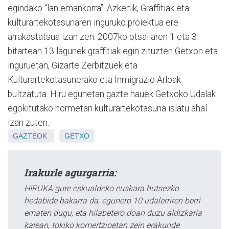
egindako “lan emankorra”. Azkenik, Graffitiak eta
kulturartekotasunaren inguruko proiektua ere
arrakastatsua izan zen. 2007ko otsailaren 1 eta 3
bitartean 13 lagunek graffitiak egin zituzten Getxon eta
inguruetan, Gizarte Zerbitzuek eta
Kulturartekotasunerako eta Inmigrazio Arloak
bultzatuta. Hiru egunetan gazte hauek Getxoko Udalak
egokitutako hormetan kulturartekotasuna islatu ahal
izan zuten.
GAZTEOK
GETXO
Irakurle agurgarria:
HIRUKA gure eskualdeko euskara hutsezko
hedabide bakarra da; egunero 10 udalerriren berri
ematen dugu, eta hilabetero doan duzu aldizkaria
kalean, tokiko komertzioetan zein erakunde