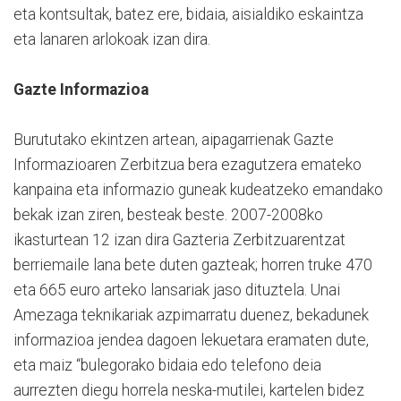
eta kontsultak, batez ere, bidaia, aisialdiko eskaintza
eta lanaren arlokoak izan dira.
Gazte Informazioa
Burututako ekintzen artean, aipagarrienak Gazte
Informazioaren Zerbitzua bera ezagutzera emateko
kanpaina eta informazio guneak kudeatzeko emandako
bekak izan ziren, besteak beste. 2007-2008ko
ikasturtean 12 izan dira Gazteria Zerbitzuarentzat
berriemaile lana bete duten gazteak; horren truke 470
eta 665 euro arteko lansariak jaso dituztela. Unai
Amezaga teknikariak azpimarratu duenez, bekadunek
informazioa jendea dagoen lekuetara eramaten dute,
eta maiz “bulegorako bidaia edo telefono deia
aurrezten diegu horrela neska-mutilei, kartelen bidez