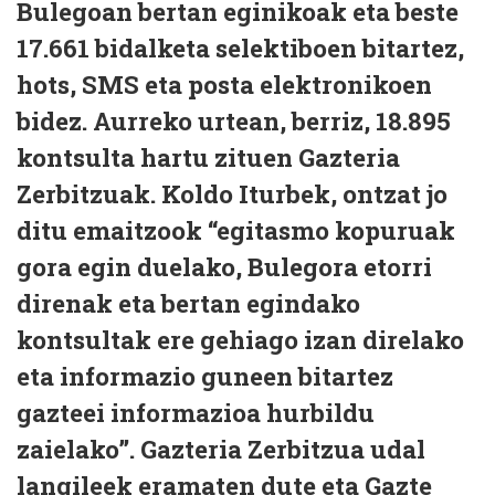
Bulegoan bertan eginikoak eta beste
17.661 bidalketa selektiboen bitartez,
hots, SMS eta posta elektronikoen
bidez. Aurreko urtean, berriz, 18.895
kontsulta hartu zituen Gazteria
Zerbitzuak. Koldo Iturbek, ontzat jo
ditu emaitzook “egitasmo kopuruak
gora egin duelako, Bulegora etorri
direnak eta bertan egindako
kontsultak ere gehiago izan direlako
eta informazio guneen bitartez
gazteei informazioa hurbildu
zaielako”. Gazteria Zerbitzua udal
langileek eramaten dute eta Gazte