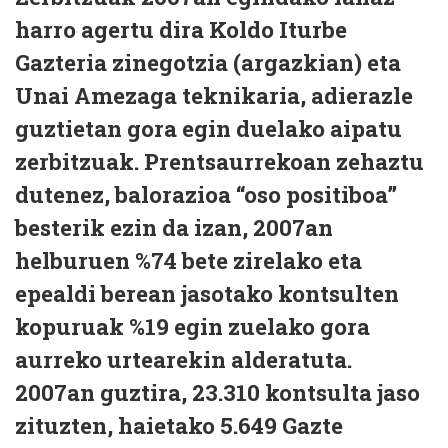
harro agertu dira Koldo Iturbe
Gazteria zinegotzia (argazkian) eta
Unai Amezaga teknikaria, adierazle
guztietan gora egin duelako aipatu
zerbitzuak. Prentsaurrekoan zehaztu
dutenez, balorazioa “oso positiboa”
besterik ezin da izan, 2007an
helburuen %74 bete zirelako eta
epealdi berean jasotako kontsulten
kopuruak %19 egin zuelako gora
aurreko urtearekin alderatuta.
2007an guztira, 23.310 kontsulta jaso
zituzten, haietako 5.649 Gazte