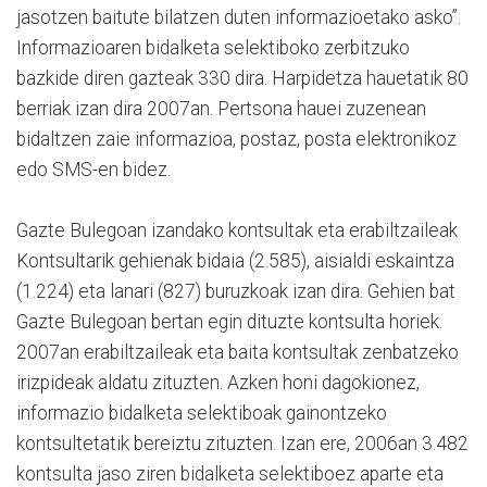
jasotzen baitute bilatzen duten informazioetako asko”.
Informazioaren bidalketa selektiboko zerbitzuko
bazkide diren gazteak 330 dira. Harpidetza hauetatik 80
berriak izan dira 2007an. Pertsona hauei zuzenean
bidaltzen zaie informazioa, postaz, posta elektronikoz
edo SMS-en bidez.
Gazte Bulegoan izandako kontsultak eta erabiltzaileak
Kontsultarik gehienak bidaia (2.585), aisialdi eskaintza
(1.224) eta lanari (827) buruzkoak izan dira. Gehien bat
Gazte Bulegoan bertan egin dituzte kontsulta horiek.
2007an erabiltzaileak eta baita kontsultak zenbatzeko
irizpideak aldatu zituzten. Azken honi dagokionez,
informazio bidalketa selektiboak gainontzeko
kontsultetatik bereiztu zituzten. Izan ere, 2006an 3.482
kontsulta jaso ziren bidalketa selektiboez aparte eta