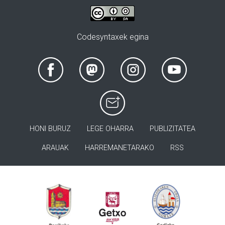
Codesyntaxek egina
HONI BURUZ
LEGE OHARRA
PUBLIZITATEA
ARAUAK
HARREMANETARAKO
RSS