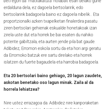
beti egon da “matxakatuta” nolabait esan delako gune
erdalduna dela, ez dagoela bertsolaririk, edo
bertsolaririk badagoela baino ez dagoela nibelik... Eta
proportzionalki azken txapelketan finalerdira pasatu
ziren bertsolari gehienak eskualde honetakoak izan
zirela uste dut eta horrek be bai esaten du nahiko
potente gabiltzala, eta aurten jende pila bat gaude.
Adibidez, Erromon eskola sortu da eta hori argi geratu
da Erromoko batzuk ere sartu direlako eta horrek
islatzen du fuerte bagaudela eta harrobia badagoela.
Eta 20 bertsolari baino gehiago, 20 lagun zaudete,
askotan benetako oso lagun minak. Zaila al da
horrela lehiatzea?
Nire ustez errazagoa da. Adibidez nire kanporaketan