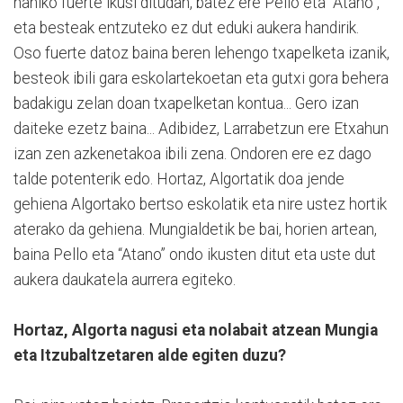
nahiko fuerte ikusi ditudan, batez ere Pello eta “Atano”,
eta besteak entzuteko ez dut eduki aukera handirik.
Oso fuerte datoz baina beren lehengo txapelketa izanik,
besteok ibili gara eskolartekoetan eta gutxi gora behera
badakigu zelan doan txapelketan kontua... Gero izan
daiteke ezetz baina... Adibidez, Larrabetzun ere Etxahun
izan zen azkenetakoa ibili zena. Ondoren ere ez dago
talde potenterik edo. Hortaz, Algortatik doa jende
gehiena Algortako bertso eskolatik eta nire ustez hortik
aterako da gehiena. Mungialdetik be bai, horien artean,
baina Pello eta “Atano” ondo ikusten ditut eta uste dut
aukera daukatela aurrera egiteko.
Hortaz, Algorta nagusi eta nolabait atzean Mungia
eta Itzubaltzetaren alde egiten duzu?