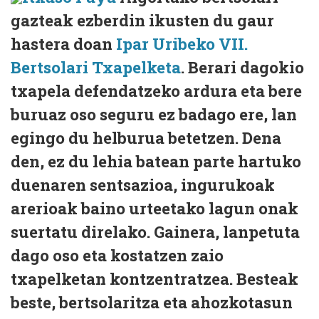
gazteak ezberdin ikusten du gaur
hastera doan
Ipar Uribeko VII.
Bertsolari Txapelketa
. Berari dagokio
txapela defendatzeko ardura eta bere
buruaz oso seguru ez badago ere, lan
egingo du helburua betetzen. Dena
den, ez du lehia batean parte hartuko
duenaren sentsazioa, ingurukoak
arerioak baino urteetako lagun onak
suertatu direlako. Gainera, lanpetuta
dago oso eta kostatzen zaio
txapelketan kontzentratzea. Besteak
beste, bertsolaritza eta ahozkotasun