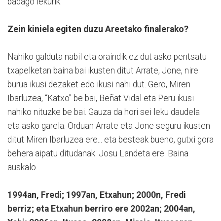
badago lekurik.
Zein kiniela egiten duzu Areetako finalerako?
Nahiko galduta nabil eta oraindik ez dut asko pentsatu
txapelketan baina bai ikusten ditut Arrate, Jone, nire
burua ikusi dezaket edo ikusi nahi dut. Gero, Miren
Ibarluzea, “Katxo” be bai, Beñat Vidal eta Peru ikusi
nahiko nituzke be bai. Gauza da hori sei leku daudela
eta asko garela. Orduan Arrate eta Jone seguru ikusten
ditut Miren Ibarluzea ere... eta besteak bueno, gutxi gora
behera aipatu ditudanak. Josu Landeta ere. Baina
auskalo.
1994an, Fredi; 1997an, Etxahun; 2000n, Fredi
berriz; eta Etxahun berriro ere 2002an; 2004an,