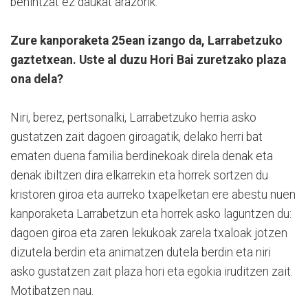
behintzat ez daukat arazorik.
Zure kanporaketa 25ean izango da, Larrabetzuko
gaztetxean. Uste al duzu Hori Bai zuretzako plaza
ona dela?
Niri, berez, pertsonalki, Larrabetzuko herria asko
gustatzen zait dagoen giroagatik, delako herri bat
ematen duena familia berdinekoak direla denak eta
denak ibiltzen dira elkarrekin eta horrek sortzen du
kristoren giroa eta aurreko txapelketan ere abestu nuen
kanporaketa Larrabetzun eta horrek asko laguntzen du:
dagoen giroa eta zaren lekukoak zarela txaloak jotzen
dizutela berdin eta animatzen dutela berdin eta niri
asko gustatzen zait plaza hori eta egokia iruditzen zait.
Motibatzen nau.