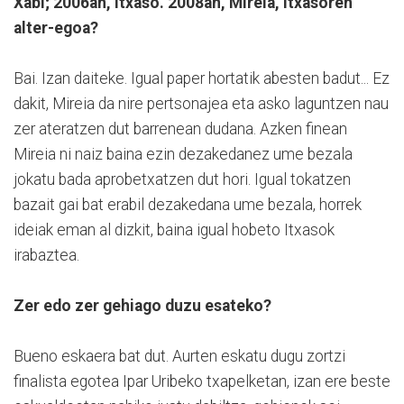
Xabi; 2006an, Itxaso. 2008an, Mireia, Itxasoren
alter-egoa?
Bai. Izan daiteke. Igual paper hortatik abesten badut... Ez
dakit, Mireia da nire pertsonajea eta asko laguntzen nau
zer ateratzen dut barrenean dudana. Azken finean
Mireia ni naiz baina ezin dezakedanez ume bezala
jokatu bada aprobetxatzen dut hori. Igual tokatzen
bazait gai bat erabil dezakedana ume bezala, horrek
ideiak eman al dizkit, baina igual hobeto Itxasok
irabaztea.
Zer edo zer gehiago duzu esateko?
Bueno eskaera bat dut. Aurten eskatu dugu zortzi
finalista egotea Ipar Uribeko txapelketan, izan ere beste