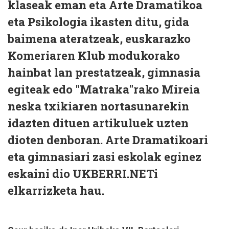
klaseak eman eta Arte Dramatikoa
eta Psikologia ikasten ditu, gida
baimena ateratzeak, euskarazko
Komeriaren Klub modukorako
hainbat lan prestatzeak, gimnasia
egiteak edo "Matraka"rako Mireia
neska txikiaren nortasunarekin
idazten dituen artikuluek uzten
dioten denboran. Arte Dramatikoari
eta gimnasiari zasi eskolak eginez
eskaini dio UKBERRI.NETi
elkarrizketa hau.