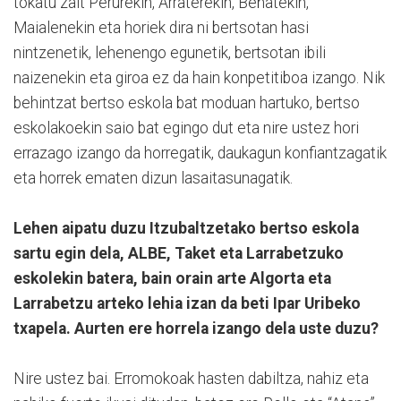
tokatu zait Perurekin, Arraterekin, Beñatekin,
Maialenekin eta horiek dira ni bertsotan hasi
nintzenetik, lehenengo egunetik, bertsotan ibili
naizenekin eta giroa ez da hain konpetitiboa izango. Nik
behintzat bertso eskola bat moduan hartuko, bertso
eskolakoekin saio bat egingo dut eta nire ustez hori
errazago izango da horregatik, daukagun konfiantzagatik
eta horrek ematen dizun lasaitasunagatik.
Lehen aipatu duzu Itzubaltzetako bertso eskola
sartu egin dela, ALBE, Taket eta Larrabetzuko
eskolekin batera, bain orain arte Algorta eta
Larrabetzu arteko lehia izan da beti Ipar Uribeko
txapela. Aurten ere horrela izango dela uste duzu?
Nire ustez bai. Erromokoak hasten dabiltza, nahiz eta