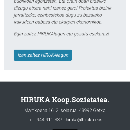
publikoen egoitzetan. Eta orain doan bidaliko
dizugu etxera nahi izanez gero! Proiektua bizirik
jarraitzeko, ezinbestekoa dugu zu bezalako
irakurleen babesa eta ekarpen ekonomikoa.
Egin zaitez HIRUKAlagun eta gozatu euskaraz!
Izan zaitez HIRUKAlagun
HIRUKA Koop.Sozietatea.
Martikoena 16, 2. solairua. 48992 Getxo
Tel.: 944 911 337 · hiruka@hiruka.eus