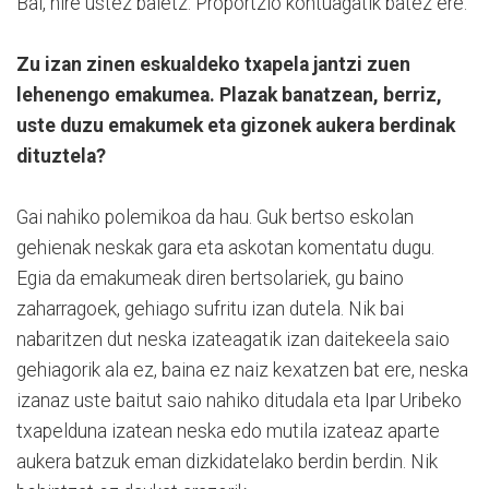
Bai, nire ustez baietz. Proportzio kontuagatik batez ere.
Zu izan zinen eskualdeko txapela jantzi zuen
lehenengo emakumea. Plazak banatzean, berriz,
uste duzu emakumek eta gizonek aukera berdinak
dituztela?
Gai nahiko polemikoa da hau. Guk bertso eskolan
gehienak neskak gara eta askotan komentatu dugu.
Egia da emakumeak diren bertsolariek, gu baino
zaharragoek, gehiago sufritu izan dutela. Nik bai
nabaritzen dut neska izateagatik izan daitekeela saio
gehiagorik ala ez, baina ez naiz kexatzen bat ere, neska
izanaz uste baitut saio nahiko ditudala eta Ipar Uribeko
txapelduna izatean neska edo mutila izateaz aparte
aukera batzuk eman dizkidatelako berdin berdin. Nik