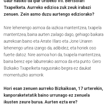
Gaur hasiko da Ipar Uribeko VII. Bertsolari
Txapelketa. Aurreko edizioa zuk zeuk irabazi
zenuen. Zein asmo duzu aurtengo ediziorako?
Nire lehenengo asmoa da iazkoa mantentzea, txapela
mantentzea, baina aurten zailago dago, gehiago baikara
aurrekoan baino eta Arrate Illaro eta Jone Uriaren
lehenengo urtea izango da, adibidez, eta horiek oso
fuerte datoz. Nire asmoa hori da, txapela mantentzea,
baina berez epe laburrerako asmoa da eta punto. Gero
Bizkaiko Txapelketa nagusirako begira ez daukat
momentuzko asmorik.
Hori esan zenuen aurreko Bizkaikoan, 17 urterekin,
kanporaketetatik baino urrunago ez zenuela
ikusten zeure burua. Aurten ezta ere?