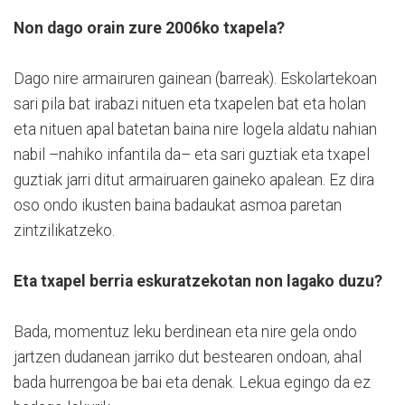
Non dago orain zure 2006ko txapela?
Dago nire armairuren gainean (barreak). Eskolartekoan
sari pila bat irabazi nituen eta txapelen bat eta holan
eta nituen apal batetan baina nire logela aldatu nahian
nabil –nahiko infantila da– eta sari guztiak eta txapel
guztiak jarri ditut armairuaren gaineko apalean. Ez dira
oso ondo ikusten baina badaukat asmoa paretan
zintzilikatzeko.
Eta txapel berria eskuratzekotan non lagako duzu?
Bada, momentuz leku berdinean eta nire gela ondo
jartzen dudanean jarriko dut bestearen ondoan, ahal
bada hurrengoa be bai eta denak. Lekua egingo da ez