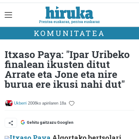
KOMUNITATEA
Itxaso Paya: "Ipar Uribeko
finalean ikusten ditut
Arrate eta Jone eta nire
burua ere ikusi nahi dut"
Ukberri
2008ko apirilaren 18a
Gehitu gaitzazu Googlen
Itxaso Paya
Algortako bertsolari