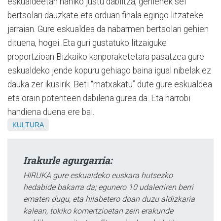
eskualdeetan nahiko justu dabiltza, gehienek sei
bertsolari dauzkate eta orduan finala egingo litzateke
jarraian. Gure eskualdea da nabarmen bertsolari gehien
dituena, hogei. Eta guri gustatuko litzaiguke
proportzioan Bizkaiko kanporaketetara pasatzea gure
eskualdeko jende kopuru gehiago baina igual nibelak ez
dauka zer ikusirik. Beti “matxakatu” dute gure eskualdea
eta orain potenteen dabilena gurea da. Eta harrobi
handiena duena ere bai.
KULTURA
Irakurle agurgarria:
HIRUKA gure eskualdeko euskara hutsezko
hedabide bakarra da; egunero 10 udalerriren berri
ematen dugu, eta hilabetero doan duzu aldizkaria
kalean, tokiko komertzioetan zein erakunde