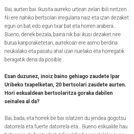
Bai, aurten bai. Ikusita aurreko urtean zelan ibili nintzen...
Ni ere nahiko bertsolari irregularra naiz eta izan dezaket
egun on bat edo egun txar bat eta horren arabera...
Bueno, denek bezala, baina nik bai ikusi dezaket nire
burua kanporaketetan, aurrekoan ere asmo berdina
neukalako eta pasatu ahal izan nuelako eta horregatik
beragatik dena da posible...
Esan duzunez, inoiz baino gehiago zaudete Ipar
Uribeko txapelketan, 20 bertsolari zaudete aurten.
Hori eskualdean bertsolaritza goraka dabilen
seinalea al da?
Bai, bada, eta horrek be bai islatzen du jendea gogotsu
datorrela eta fuerte datorrela eta... Bueno eskualde hau