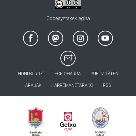
Codesyntaxek egina
HONI BURUZ
LEGE OHARRA
PUBLIZITATEA
ARAUAK
HARREMANETARAKO
RSS