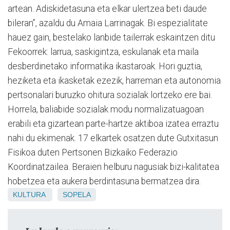
artean. Adiskidetasuna eta elkar ulertzea beti daude
bileran”, azaldu du Amaia Larrinagak. Bi espezialitate
hauez gain, bestelako lanbide tailerrak eskaintzen ditu
Fekoorrek: larrua, saskigintza, eskulanak eta maila
desberdinetako informatika ikastaroak. Hori guztia,
heziketa eta ikasketak ezezik, harreman eta autonomia
pertsonalari buruzko ohitura sozialak lortzeko ere bai.
Horrela, baliabide sozialak modu normalizatuagoan
erabili eta gizartean parte-hartze aktiboa izatea erraztu
nahi du ekimenak. 17 elkartek osatzen dute Gutxitasun
Fisikoa duten Pertsonen Bizkaiko Federazio
Koordinatzailea. Beraien helburu nagusiak bizi-kalitatea
hobetzea eta aukera berdintasuna bermatzea dira.
KULTURA
SOPELA