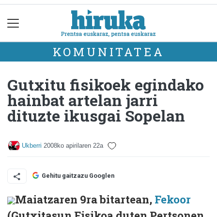
KOMUNITATEA
Gutxitu fisikoek egindako
hainbat artelan jarri
dituzte ikusgai Sopelan
Ukberri
2008ko apirilaren 22a
Gehitu gaitzazu Googlen
Maiatzaren 9ra bitartean,
Fekoor
(Gutxitasun Fisikoa duten Pertsonen