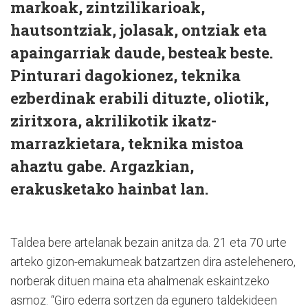
markoak, zintzilikarioak,
hautsontziak, jolasak, ontziak eta
apaingarriak daude, besteak beste.
Pinturari dagokionez, teknika
ezberdinak erabili dituzte, oliotik,
ziritxora, akrilikotik ikatz-
marrazkietara, teknika mistoa
ahaztu gabe. Argazkian,
erakusketako hainbat lan.
Taldea bere artelanak bezain anitza da. 21 eta 70 urte
arteko gizon-emakumeak batzartzen dira astelehenero,
norberak dituen maina eta ahalmenak eskaintzeko
asmoz. “Giro ederra sortzen da egunero taldekideen