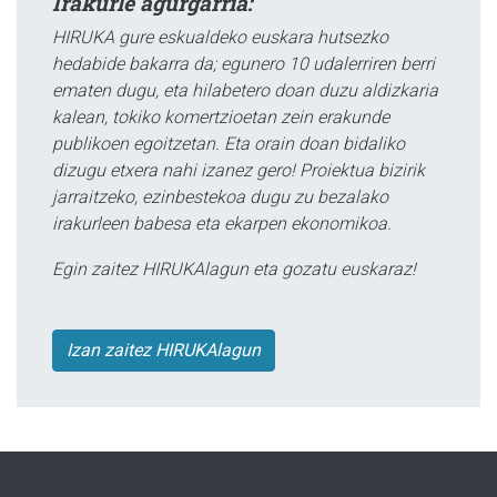
Irakurle agurgarria:
HIRUKA gure eskualdeko euskara hutsezko
hedabide bakarra da; egunero 10 udalerriren berri
ematen dugu, eta hilabetero doan duzu aldizkaria
kalean, tokiko komertzioetan zein erakunde
publikoen egoitzetan. Eta orain doan bidaliko
dizugu etxera nahi izanez gero! Proiektua bizirik
jarraitzeko, ezinbestekoa dugu zu bezalako
irakurleen babesa eta ekarpen ekonomikoa.
Egin zaitez HIRUKAlagun eta gozatu euskaraz!
Izan zaitez HIRUKAlagun