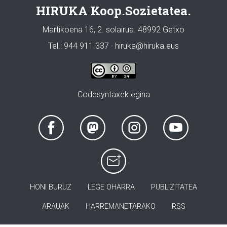
HIRUKA Koop.Sozietatea.
Martikoena 16, 2. solairua. 48992 Getxo
Tel.: 944 911 337 · hiruka@hiruka.eus
Codesyntaxek egina
HONI BURUZ
LEGE OHARRA
PUBLIZITATEA
ARAUAK
HARREMANETARAKO
RSS