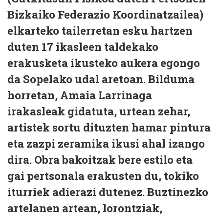
Bizkaiko Federazio Koordinatzailea)
elkarteko tailerretan esku hartzen
duten 17 ikasleen taldekako
erakusketa ikusteko aukera egongo
da Sopelako udal aretoan. Bilduma
horretan, Amaia Larrinaga
irakasleak gidatuta, urtean zehar,
artistek sortu dituzten hamar pintura
eta zazpi zeramika ikusi ahal izango
dira. Obra bakoitzak bere estilo eta
gai pertsonala erakusten du, tokiko
iturriek adierazi dutenez. Buztinezko
artelanen artean, lorontziak,