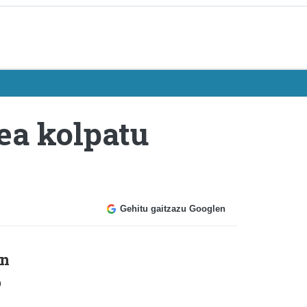
dea kolpatu
Gehitu gaitzazu Googlen
en
o