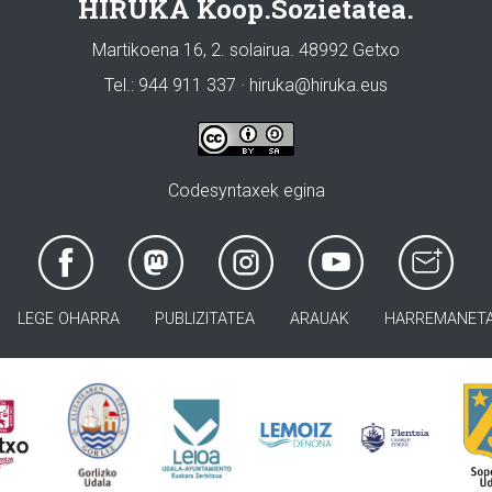
HIRUKA Koop.Sozietatea.
Martikoena 16, 2. solairua. 48992 Getxo
Tel.: 944 911 337 · hiruka@hiruka.eus
Codesyntaxek egina
LEGE OHARRA
PUBLIZITATEA
ARAUAK
HARREMANET