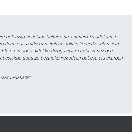
a hutsezko hedabide bakarra da; egunero 10 udalerriren
ero doan duzu aldizkaria kalean, tokiko komertzioetan zein
 Eta orain doan bidaliko dizugu etxera nahi izanez gero!
ezinbestekoa dugu zu bezalako irakurleen babesa eta ekarpen
ozatu euskaraz!