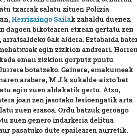
atu txarrak salatu zituen Polizia
ean,
Herrizaingo Saila
k zabaldu duenez.
an dagoen bikotearen etxean gertatu zen
 arratsaldeko 6ak aldera. Eztabaida bate
 mehatxuak egin zizkion andreari. Horre
lkada eman zizkion gorputz puntu
 lurrera botatzeko. Gainera, emakumeak
ren arabera, M.J.k sukalde-aizto bat
tatu egin zuen aldakatik gertu. Atzo,
tera joan zen jasotako lesioengatik arta
latu zuen erasoa. Ordu batzuk geroago
otu zuen genero indarkeria delitua
aur pasatuko dute epailearen aurretik.