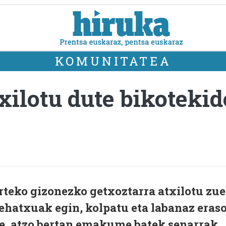
KOMUNITATEA
xilotu dute bikoteki
urteko gizonezko getxoztarra atxilotu zu
ehatxuak egin, kolpatu eta labanaz eras
re, atzo bertan emakume batek senarrak