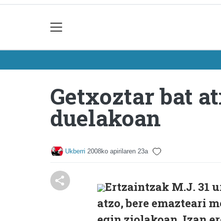
Getxoztar bat at
duelakoan
Ukberri
2008ko apirilaren 23a
Ertzaintzak M.J. 31 
atzo, bere emazteari m
egin ziolakoan. Izan e