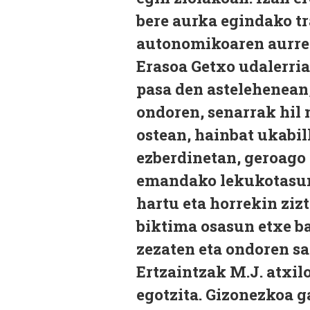
bere aurka egindako tr
autonomikoaren aurr
Erasoa Getxo udalerri
pasa den astelehenean,
ondoren, senarrak hil
ostean, hainbat ukabi
ezberdinetan, geroago
emandako lekukotasuna
hartu eta horrekin ziz
biktima osasun etxe ba
zezaten eta ondoren sa
Ertzaintzak M.J. atxil
egotzita. Gizonezkoa g