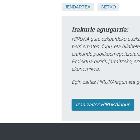
JENDARTEA
GETXO
Irakurle agurgarria:
HIRUKA gure eskualdeko euskar
berri ematen dugu, eta hilabet
erakunde publikoen egoitzetan.
Proiektua bizirik jarraitzeko, 
ekonomikoa.
Egin zaitez HIRUKAlagun eta g
Izan zaitez HIRUKAlagun