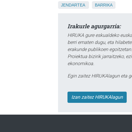
JENDARTEA
BARRIKA
Irakurle agurgarria:
HIRUKA gure eskualdeko euskar
berri ematen dugu, eta hilabet
erakunde publikoen egoitzetan.
Proiektua bizirik jarraitzeko, 
ekonomikoa.
Egin zaitez HIRUKAlagun eta g
Izan zaitez HIRUKAlagun