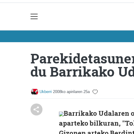
Parekidetasune
du Barrikako U
Ukberri
2008ko apirilaren 25a
Barrikako Udalaren o
aparteko bilkuran, "T
Gizonen arteko Berdin