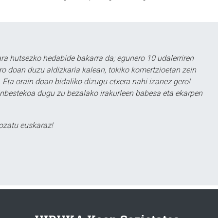
a hutsezko hedabide bakarra da; egunero 10 udalerriren
ero doan duzu aldizkaria kalean, tokiko komertzioetan zein
 Eta orain doan bidaliko dizugu etxera nahi izanez gero!
ezinbestekoa dugu zu bezalako irakurleen babesa eta ekarpen
ozatu euskaraz!