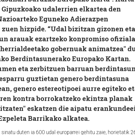
a Gipuzkoako udalerrien elkartea den
azioarteko Eguneko Adierazpen
 zuen hizpide. “Udal bizitzan gizonen et
n arauak ezartzeko konpromiso ofizial
a herrialdeetako gobernuak animatzea" d
ako Berdintasunerako Europako Kartan.
kumen eta zerbitzuen barruan berdintasu
 esparru guztietan genero berdintasuna
ean, genero estereotipoei aurre egiteko e
ren kontra borrokatzeko ekintza planak
ditzaten" eskatzen die aipatu erankundeei
Ezpeleta Barrikako alkatea.
 sinatu duten ia 600 udal europarrei gehitu zaie, horietatik 2