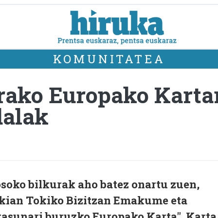
KOMUNITATEA
rako Europako Kartar
dalak
soko bilkurak aho batez onartu zuen,
okian Tokiko Bizitzan Emakume eta
tasunari buruzko Europako Karta". Karta