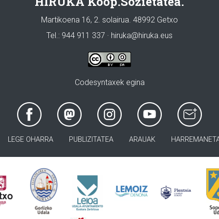
HIRUKA Koop.Sozietatea.
Martikoena 16, 2. solairua. 48992 Getxo
Tel.: 944 911 337 · hiruka@hiruka.eus
Codesyntaxek egina
LEGE OHARRA
PUBLIZITATEA
ARAUAK
HARREMANET