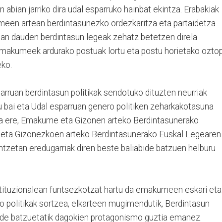
 abian jarriko dira udal esparruko hainbat ekintza. Erabakiak
een artean berdintasunezko ordezkaritza eta partaidetza
rean dauden berdintasun legeak zehatz betetzen direla
emakumeek ardurako postuak lortu eta postu horietako ozto
eko.
parruan berdintasun politikak sendotuko dituzten neurriak
 bai eta Udal esparruan genero politiken zeharkakotasuna
ea ere, Emakume eta Gizonen arteko Berdintasunerako
eta Gizonezkoen arteko Berdintasunerako Euskal Legearen
ntzetan eredugarriak diren beste baliabide batzuen helburu
tituzionalean funtsezkotzat hartu da emakumeen eskari eta
 politikak sortzea, elkarteen mugimendutik, Berdintasun
nde batzuetatik dagokien protagonismo guztia emanez.