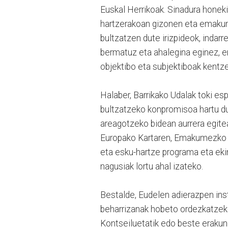
Euskal Herrikoak. Sinadura honekin
hartzerakoan gizonen eta emakum
bultzatzen dute irizpideok, indar
bermatuz eta ahalegina eginez, 
objektibo eta subjektiboak kentz
Halaber, Barrikako Udalak toki es
bultzatzeko konpromisoa hartu du
areagotzeko bidean aurrera egit
Europako Kartaren, Emakumezko 
eta esku-hartze programa eta eki
nagusiak lortu ahal izateko.
Bestalde, Eudelen adierazpen ins
beharrizanak hobeto ordezkatzeko
Kontseiluetatik edo beste eraku