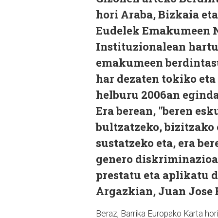
hori Araba, Bizkaia et
Eudelek Emakumeen N
Instituzionalean hartu
emakumeen berdintasu
har dezaten tokiko et
helburu 2006an egind
Era berean, "beren es
bultzatzeko, bizitzako
sustatzeko eta, era ber
genero diskriminazioa
prestatu eta aplikatu 
Argazkian, Juan Jose 
Beraz, Barrika Europako Karta hori