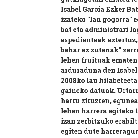
Isabel Garcia Ezker Ba
izateko "lan gogorra" e
bat eta administrari la
espedienteak aztertuz,
behar ez zutenak" zerr
lehen fruituak ematen 
arduraduna den Isabel 
2008ko lau hilabeteet
gaineko datuak. Urtarr
hartu zituzten, egunean
lehen harrera egiteko 
izan zerbitzuko erabil
egiten dute harreragun