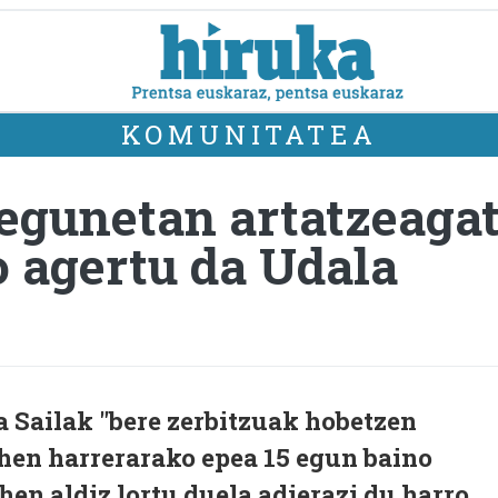
KOMUNITATEA
 egunetan artatzeagat
o agertu da Udala
a Sailak "bere zerbitzuak hobetzen
lehen harrerarako epea 15 egun baino
en aldiz lortu duela adierazi du harro