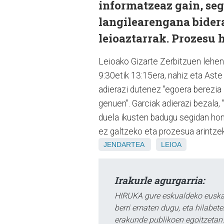
informatzeaz gain, se
langilearengana bider
leioaztarrak. Prozesu 
Leioako Gizarte Zerbitzuen lehen
9:30etik 13:15era, nahiz eta Ast
adierazi dutenez "egoera berezia
genuen". Garciak adierazi bezala,
duela ikusten badugu segidan hon
ez galtzeko eta prozesua arintzek
JENDARTEA
LEIOA
Irakurle agurgarria:
HIRUKA gure eskualdeko euskar
berri ematen dugu, eta hilabet
erakunde publikoen egoitzetan.