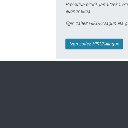
Proiektua bizirik jarraitzeko, 
ekonomikoa.
Egin zaitez HIRUKAlagun eta g
Izan zaitez HIRUKAlagun