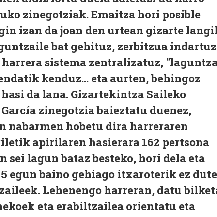
tuko zinegotziak. Emaitza hori posible
gin izan da joan den urtean gizarte langi
guntzaile bat gehituz, zerbitzua indartuz
 harrera sistema zentralizatuz, "laguntz
endatik kenduz... eta aurten, behingoz
hasi da lana. Gizartekintza Saileko
García zinegotzia baieztatu duenez,
an nabarmen hobetu dira harreraren
iletik apirilaren hasierara 162 pertsona
 sei lagun bataz besteko, hori dela eta
15 egun baino gehiago itxaroterik ez dute
tzaileek. Lehenengo harreran, datu bilket
ekoek eta erabiltzailea orientatu eta