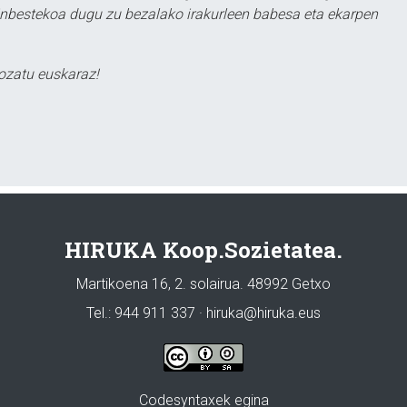
ezinbestekoa dugu zu bezalako irakurleen babesa eta ekarpen
ozatu euskaraz!
HIRUKA Koop.Sozietatea.
Martikoena 16, 2. solairua. 48992 Getxo
Tel.: 944 911 337 · hiruka@hiruka.eus
Codesyntaxek egina