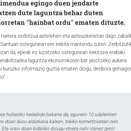
gimendua egingo duen jendarte
atzen dute laguntza behar duten
horretan "hainbat ordu" ematen dituzte.
 harrera zerbitzua astelehen eta asteazkenetan dago zabali
e Santuan ostegunean ere irekita mantendu zuten. Zerbitzuti
 izan da, epeak ez luzatzeko ostegunean irekitzea erabaki
 "erabiltzailea laguntza ekonomikoren bat jasotzeko aukera
i buruzko informazio guztia ematen diogu, denbora gehiagor
o".
a hutsezko hedabide bakarra da; egunero 10 udalerriren
ero doan duzu aldizkaria kalean, tokiko komertzioetan zein
 Eta orain doan bidaliko dizugu etxera nahi izanez gero!