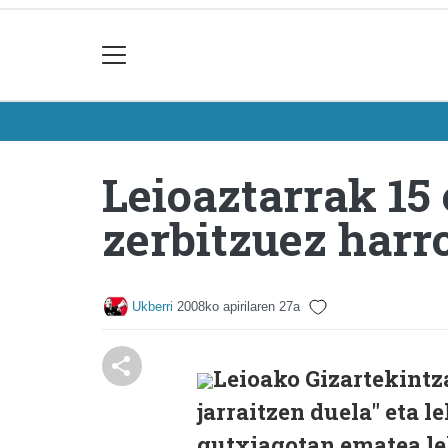
Leioaztarrak 15
zerbitzuez harr
Ukberri
2008ko apirilaren 27a
Leioako Gizartekintz
jarraitzen duela" eta 
gutxiagotan ematea leh