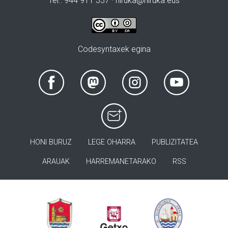
Tel.: 944 911 337 · hiruka@hiruka.eus
Codesyntaxek egina
HONI BURUZ
LEGE OHARRA
PUBLIZITATEA
ARAUAK
HARREMANETARAKO
RSS