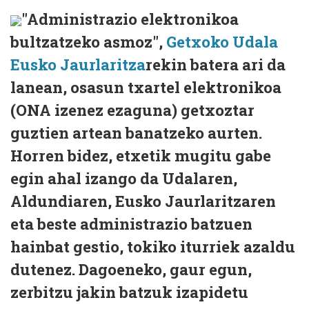
"Administrazio elektronikoa
bultzatzeko asmoz",
Getxoko Udala
Eusko Jaurlaritza
rekin batera ari da
lanean, osasun txartel elektronikoa
(ONA izenez ezaguna) getxoztar
guztien artean banatzeko aurten.
Horren bidez, etxetik mugitu gabe
egin ahal izango da Udalaren,
Aldundiaren, Eusko Jaurlaritzaren
eta beste administrazio batzuen
hainbat gestio, tokiko iturriek azaldu
dutenez. Dagoeneko, gaur egun,
zerbitzu jakin batzuk izapidetu