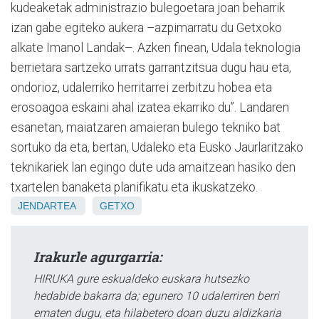
kudeaketak administrazio bulegoetara joan beharrik
izan gabe egiteko aukera –azpimarratu du Getxoko
alkate Imanol Landak–. Azken finean, Udala teknologia
berrietara sartzeko urrats garrantzitsua dugu hau eta,
ondorioz, udalerriko herritarrei zerbitzu hobea eta
erosoagoa eskaini ahal izatea ekarriko du”. Landaren
esanetan, maiatzaren amaieran bulego tekniko bat
sortuko da eta, bertan, Udaleko eta Eusko Jaurlaritzako
teknikariek lan egingo dute uda amaitzean hasiko den
txartelen banaketa planifikatu eta ikuskatzeko.
JENDARTEA
GETXO
Irakurle agurgarria:
HIRUKA gure eskualdeko euskara hutsezko
hedabide bakarra da; egunero 10 udalerriren berri
ematen dugu, eta hilabetero doan duzu aldizkaria