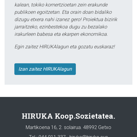
kalean, tokiko komertzioetan zein erakunde
publikoen egoitzetan. Eta orain doan bidaliko
dizugu etxera nahi izanez gero! Proiektua bizirik
jarraitzeko, ezinbestekoa dugu zu bezalako
irakurleen babesa eta ekarpen ekonomikoa.
Egin zaitez HIRUKAlagun eta gozatu euskaraz!
Izan zaitez HIRUKAlagun
HIRUKA Koop.Sozietatea.
Martikoena 16, 2. solairua. 48992 Getxo