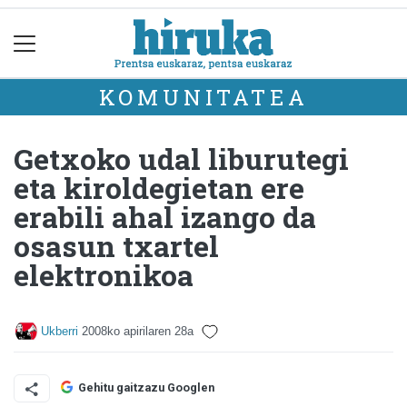
KOMUNITATEA
Getxoko udal liburutegi
eta kiroldegietan ere
erabili ahal izango da
osasun txartel
elektronikoa
Ukberri
2008ko apirilaren 28a
Gehitu gaitzazu Googlen