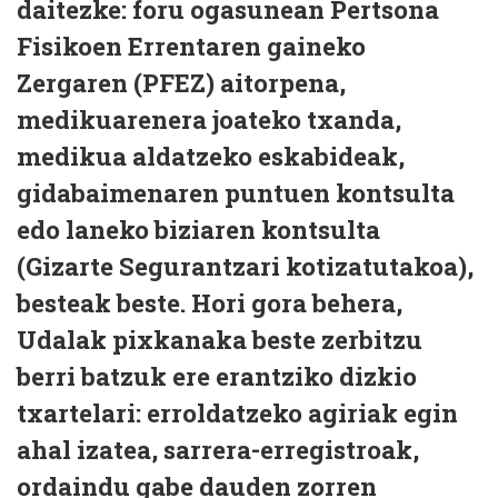
daitezke: foru ogasunean Pertsona
Fisikoen Errentaren gaineko
Zergaren (PFEZ) aitorpena,
medikuarenera joateko txanda,
medikua aldatzeko eskabideak,
gidabaimenaren puntuen kontsulta
edo laneko biziaren kontsulta
(Gizarte Segurantzari kotizatutakoa),
besteak beste. Hori gora behera,
Udalak pixkanaka beste zerbitzu
berri batzuk ere erantziko dizkio
txartelari: erroldatzeko agiriak egin
ahal izatea, sarrera-erregistroak,
ordaindu gabe dauden zorren