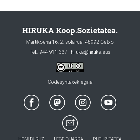
HIRUKA Koop.Sozietatea.
Martikoena 16, 2. solairua. 48992 Getxo
Tel.: 944 911 337 · hiruka@hiruka.eus
Codesyntaxek egina
HONI BURUZ
LEGE OHARRA
PUBLIZITATEA