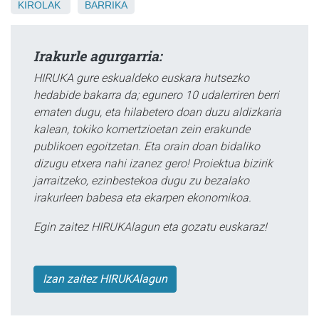
KIROLAK
BARRIKA
Irakurle agurgarria:
HIRUKA gure eskualdeko euskara hutsezko
hedabide bakarra da; egunero 10 udalerriren berri
ematen dugu, eta hilabetero doan duzu aldizkaria
kalean, tokiko komertzioetan zein erakunde
publikoen egoitzetan. Eta orain doan bidaliko
dizugu etxera nahi izanez gero! Proiektua bizirik
jarraitzeko, ezinbestekoa dugu zu bezalako
irakurleen babesa eta ekarpen ekonomikoa.
Egin zaitez HIRUKAlagun eta gozatu euskaraz!
Izan zaitez HIRUKAlagun