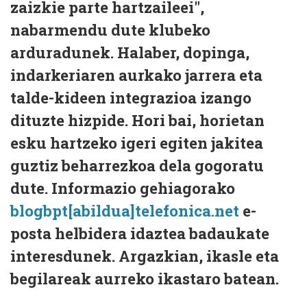
zaizkie parte hartzaileei",
nabarmendu dute klubeko
arduradunek. Halaber, dopinga,
indarkeriaren aurkako jarrera eta
talde-kideen integrazioa izango
dituzte hizpide. Hori bai, horietan
esku hartzeko igeri egiten jakitea
guztiz beharrezkoa dela gogoratu
dute. Informazio gehiagorako
blogbpt[abildua]telefonica.net
e-
posta helbidera idaztea badaukate
interesdunek. Argazkian, ikasle eta
begilareak aurreko ikastaro batean.