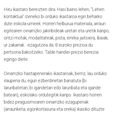
Hiru ikastaro bereizten dira. Hasi baino lehen, "Lehen
kontaktua" izeneko bi orduko ikastaroa egin beharko
dute eskola-umeek. Horren helburua materiala, arraun
egitearen oinarrizko jakinbideak uretan eta uretik kanpo,
ontzi motak, modalitateak, pista, erreka jaitsiera, ibaiak,
ur zakarrak... ezagutzea da. 8 euroko prezioa du
pertsona bakoitzeko. Talde handiei prezio berezia
egingo diete.
Oinarrizko hastapenerako ikastaroak, berriz, lau orduko
iraupena du, egun ezberdinetan banatuta (bi
larunbatetan, bi igandetan edo larunbata eta igande
batean), eskolako ordutegitik kanpo. Ikastaro horren
bidez piraguismoaren oinarrizko ezagupenak
(arraunketa, egonkortasuna eta oreka) ikasiko dituzte