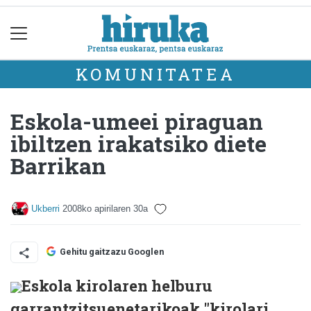
KOMUNITATEA
Eskola-umeei piraguan
ibiltzen irakatsiko diete
Barrikan
Ukberri
2008ko apirilaren 30a
Gehitu gaitzazu Googlen
Eskola kirolaren helburu
garrantzitsuenetarikoak "kirolari