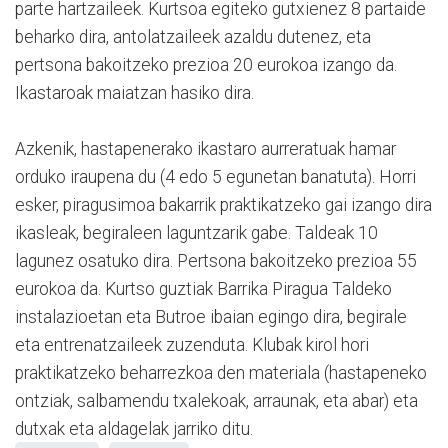
parte hartzaileek. Kurtsoa egiteko gutxienez 8 partaide
beharko dira, antolatzaileek azaldu dutenez, eta
pertsona bakoitzeko prezioa 20 eurokoa izango da.
Ikastaroak maiatzan hasiko dira.
Azkenik, hastapenerako ikastaro aurreratuak hamar
orduko iraupena du (4 edo 5 egunetan banatuta). Horri
esker, piragusimoa bakarrik praktikatzeko gai izango dira
ikasleak, begiraleen laguntzarik gabe. Taldeak 10
lagunez osatuko dira. Pertsona bakoitzeko prezioa 55
eurokoa da. Kurtso guztiak Barrika Piragua Taldeko
instalazioetan eta Butroe ibaian egingo dira, begirale
eta entrenatzaileek zuzenduta. Klubak kirol hori
praktikatzeko beharrezkoa den materiala (hastapeneko
ontziak, salbamendu txalekoak, arraunak, eta abar) eta
dutxak eta aldagelak jarriko ditu.