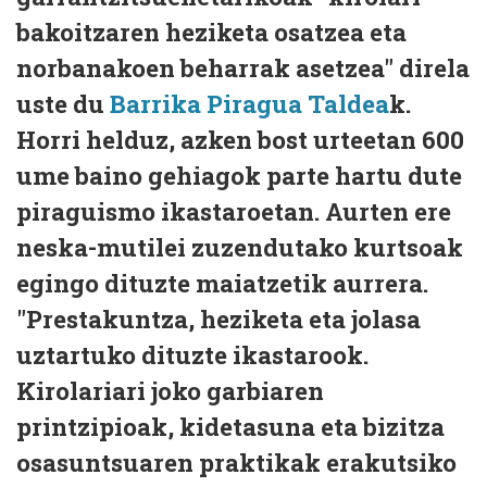
bakoitzaren heziketa osatzea eta
norbanakoen beharrak asetzea" direla
uste du
Barrika Piragua Taldea
k.
Horri helduz, azken bost urteetan 600
ume baino gehiagok parte hartu dute
piraguismo ikastaroetan. Aurten ere
neska-mutilei zuzendutako kurtsoak
egingo dituzte maiatzetik aurrera.
"Prestakuntza, heziketa eta jolasa
uztartuko dituzte ikastarook.
Kirolariari joko garbiaren
printzipioak, kidetasuna eta bizitza
osasuntsuaren praktikak erakutsiko