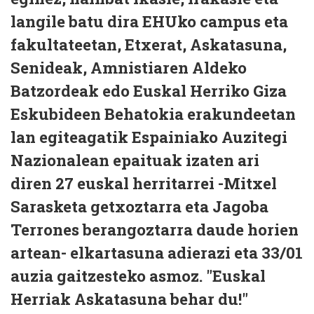
langile batu dira EHUko campus eta
fakultateetan, Etxerat, Askatasuna,
Senideak, Amnistiaren Aldeko
Batzordeak edo Euskal Herriko Giza
Eskubideen Behatokia erakundeetan
lan egiteagatik Espainiako Auzitegi
Nazionalean epaituak izaten ari
diren 27 euskal herritarrei -Mitxel
Sarasketa getxoztarra eta Jagoba
Terrones berangoztarra daude horien
artean- elkartasuna adierazi eta 33/01
auzia gaitzesteko asmoz. "Euskal
Herriak Askatasuna behar du!"