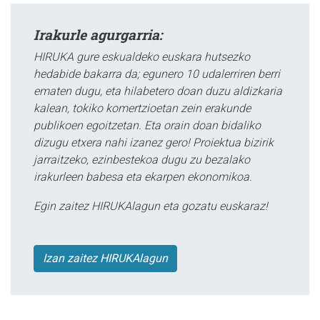
Irakurle agurgarria:
HIRUKA gure eskualdeko euskara hutsezko
hedabide bakarra da; egunero 10 udalerriren berri
ematen dugu, eta hilabetero doan duzu aldizkaria
kalean, tokiko komertzioetan zein erakunde
publikoen egoitzetan. Eta orain doan bidaliko
dizugu etxera nahi izanez gero! Proiektua bizirik
jarraitzeko, ezinbestekoa dugu zu bezalako
irakurleen babesa eta ekarpen ekonomikoa.
Egin zaitez HIRUKAlagun eta gozatu euskaraz!
Izan zaitez HIRUKAlagun