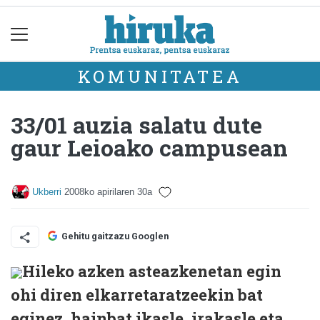
KOMUNITATEA
33/01 auzia salatu dute
gaur Leioako campusean
Ukberri
2008ko apirilaren 30a
Gehitu gaitzazu Googlen
Hileko azken asteazkenetan egin
ohi diren elkarretaratzeekin bat
eginez, hainbat ikasle, irakasle eta