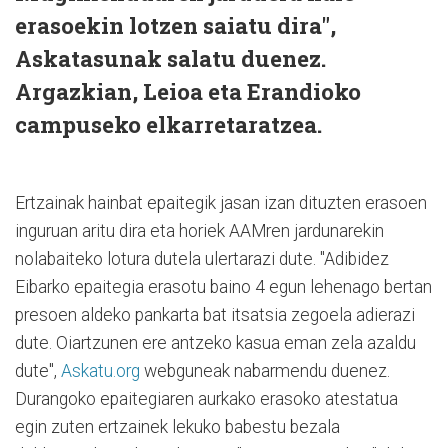
erasoekin lotzen saiatu dira",
Askatasunak salatu duenez.
Argazkian, Leioa eta Erandioko
campuseko elkarretaratzea.
Ertzainak hainbat epaitegik jasan izan dituzten erasoen
inguruan aritu dira eta horiek AAMren jardunarekin
nolabaiteko lotura dutela ulertarazi dute. "Adibidez
Eibarko epaitegia erasotu baino 4 egun lehenago bertan
presoen aldeko pankarta bat itsatsia zegoela adierazi
dute. Oiartzunen ere antzeko kasua eman zela azaldu
dute",
Askatu.org
webguneak nabarmendu duenez.
Durangoko epaitegiaren aurkako erasoko atestatua
egin zuten ertzainek lekuko babestu bezala