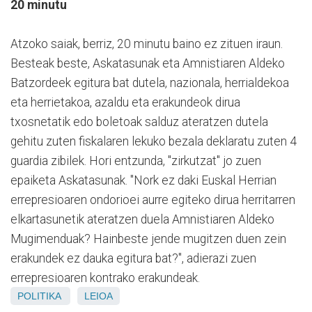
20 minutu
Atzoko saiak, berriz, 20 minutu baino ez zituen iraun.
Besteak beste, Askatasunak eta Amnistiaren Aldeko
Batzordeek egitura bat dutela, nazionala, herrialdekoa
eta herrietakoa, azaldu eta erakundeok dirua
txosnetatik edo boletoak salduz ateratzen dutela
gehitu zuten fiskalaren lekuko bezala deklaratu zuten 4
guardia zibilek. Hori entzunda, "zirkutzat" jo zuen
epaiketa Askatasunak. "Nork ez daki Euskal Herrian
errepresioaren ondorioei aurre egiteko dirua herritarren
elkartasunetik ateratzen duela Amnistiaren Aldeko
Mugimenduak? Hainbeste jende mugitzen duen zein
erakundek ez dauka egitura bat?", adierazi zuen
errepresioaren kontrako erakundeak.
POLITIKA
LEIOA