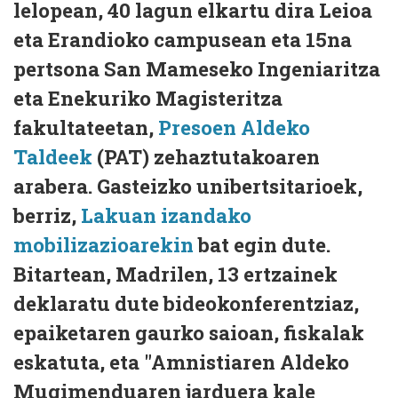
lelopean, 40 lagun elkartu dira Leioa
eta Erandioko campusean eta 15na
pertsona San Mameseko Ingeniaritza
eta Enekuriko Magisteritza
fakultateetan,
Presoen Aldeko
Taldeek
(PAT) zehaztutakoaren
arabera. Gasteizko unibertsitarioek,
berriz,
Lakuan izandako
mobilizazioarekin
bat egin dute.
Bitartean, Madrilen, 13 ertzainek
deklaratu dute bideokonferentziaz,
epaiketaren gaurko saioan, fiskalak
eskatuta, eta "Amnistiaren Aldeko
Mugimenduaren jarduera kale