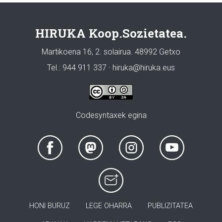
HIRUKA Koop.Sozietatea.
Martikoena 16, 2. solairua. 48992 Getxo
Tel.: 944 911 337 · hiruka@hiruka.eus
Codesyntaxek egina
HONI BURUZ
LEGE OHARRA
PUBLIZITATEA