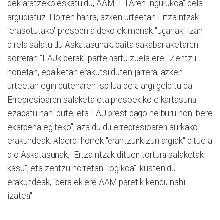
deklaratzeko eskatu du, AAM "ETAren ingurukoa" dela
argudiatuz. Horren harira, azken urteetan Ertzaintzak
"erasotutako" presoen aldeko ekimenak "ugariak" izan
direla salatu du Askatasunak; baita sakabanaketaren
sorreran "EAJk berak" parte hartu zuela ere. "Zentzu
honetan, epaiketan erakutsi duten jarrera, azken
urteetan egin dutenaren ispilua dela argi gelditu da.
Errepresioaren salaketa eta presoekiko elkartasuna
ezabatu nahi dute, eta EAJ prest dago helburu honi bere
ekarpena egiteko", azaldu du errepresioaren aurkako
erakundeak. Alderdi horrek "erantzunkizun argiak" dituela
dio Askatasunak, "Ertzaintzak dituen tortura salaketak
kasu", eta zentzu horretan "logikoa" ikusten du
erakundeak, "beraiek ere AAM paretik kendu nahi
izatea".