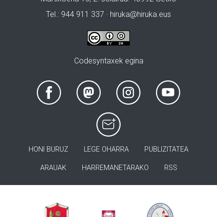
Tel.: 944 911 337 · hiruka@hiruka.eus
Codesyntaxek egina
HONI BURUZ
LEGE OHARRA
PUBLIZITATEA
ARAUAK
HARREMANETARAKO
RSS