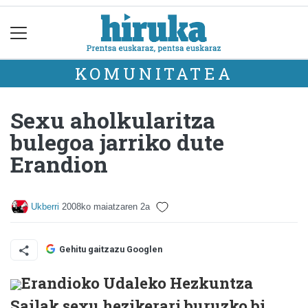
KOMUNITATEA
Sexu aholkularitza
bulegoa jarriko dute
Erandion
Ukberri
2008ko maiatzaren 2a
Gehitu gaitzazu Googlen
Erandioko Udaleko Hezkuntza
Sailak sexu hezikerari buruzko bi