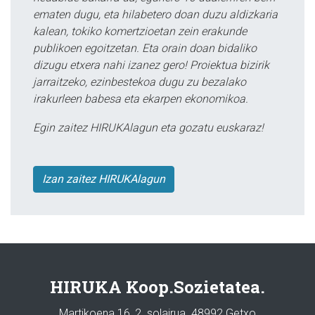
ematen dugu, eta hilabetero doan duzu aldizkaria
kalean, tokiko komertzioetan zein erakunde
publikoen egoitzetan. Eta orain doan bidaliko
dizugu etxera nahi izanez gero! Proiektua bizirik
jarraitzeko, ezinbestekoa dugu zu bezalako
irakurleen babesa eta ekarpen ekonomikoa.
Egin zaitez HIRUKAlagun eta gozatu euskaraz!
Izan zaitez HIRUKAlagun
HIRUKA Koop.Sozietatea.
Martikoena 16, 2. solairua. 48992 Getxo