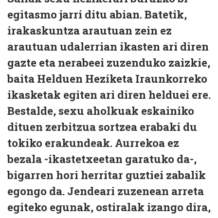
egitasmo jarri ditu abian. Batetik,
irakaskuntza arautuan zein ez
arautuan udalerrian ikasten ari diren
gazte eta nerabeei zuzenduko zaizkie,
baita Helduen Heziketa Iraunkorreko
ikasketak egiten ari diren helduei ere.
Bestalde, sexu aholkuak eskainiko
dituen zerbitzua sortzea erabaki du
tokiko erakundeak. Aurrekoa ez
bezala -ikastetxeetan garatuko da-,
bigarren hori herritar guztiei zabalik
egongo da. Jendeari zuzenean arreta
egiteko egunak, ostiralak izango dira,