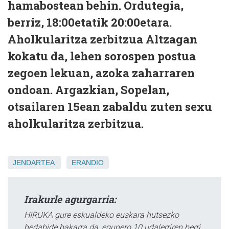
hamabostean behin. Ordutegia,
berriz, 18:00etatik 20:00etara.
Aholkularitza zerbitzua Altzagan
kokatu da, lehen sorospen postua
zegoen lekuan, azoka zaharraren
ondoan. Argazkian, Sopelan,
otsailaren 15ean zabaldu zuten sexu
aholkularitza zerbitzua.
JENDARTEA
ERANDIO
Irakurle agurgarria:
HIRUKA gure eskualdeko euskara hutsezko
hedabide bakarra da; egunero 10 udalerriren berri