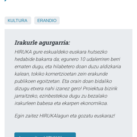
KULTURA
ERANDIO
Irakurle agurgarria:
HIRUKA gure eskualdeko euskara hutsezko
hedabide bakarra da; egunero 10 udalerriren berri
ematen dugu, eta hilabetero doan duzu aldizkaria
kalean, tokiko komertzioetan zein erakunde
publikoen egoitzetan. Eta orain doan bidaliko
dizugu etxera nahi izanez gero! Proiektua bizirik
jarraitzeko, ezinbestekoa dugu zu bezalako
irakurleen babesa eta ekarpen ekonomikoa.
Egin zaitez HIRUKAlagun eta gozatu euskaraz!