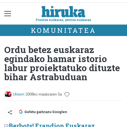
KOMUNITATEA
Ordu betez euskaraz
egindako hamar istorio
labur proiektatuko dituzte
bihar Astrabuduan
Ukberri
2008ko maiatzaren 5a
Gehitu gaitzazu Googlen
Berbots! Erandion Euskaraz