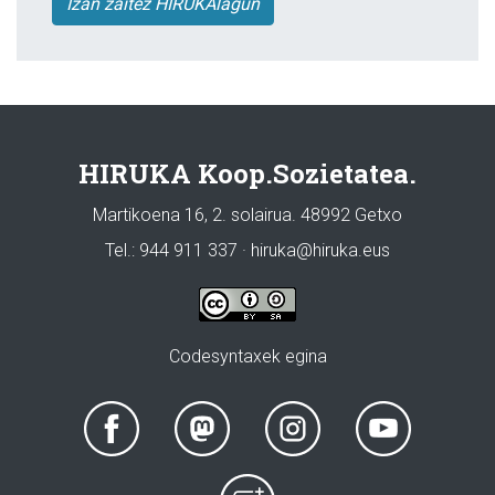
Izan zaitez HIRUKAlagun
HIRUKA Koop.Sozietatea.
Martikoena 16, 2. solairua. 48992 Getxo
Tel.: 944 911 337 · hiruka@hiruka.eus
Codesyntaxek egina