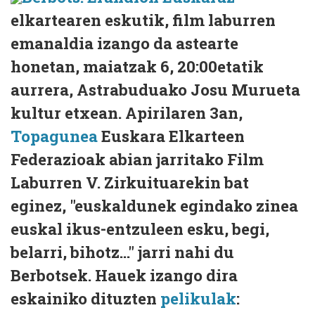
elkartearen eskutik, film laburren
emanaldia izango da astearte
honetan, maiatzak 6, 20:00etatik
aurrera, Astrabuduako Josu Murueta
kultur etxean. Apirilaren 3an,
Topagunea
Euskara Elkarteen
Federazioak abian jarritako Film
Laburren V. Zirkuituarekin bat
eginez, "euskaldunek egindako zinea
euskal ikus-entzuleen esku, begi,
belarri, bihotz…" jarri nahi du
Berbotsek. Hauek izango dira
eskainiko dituzten
pelikulak
: