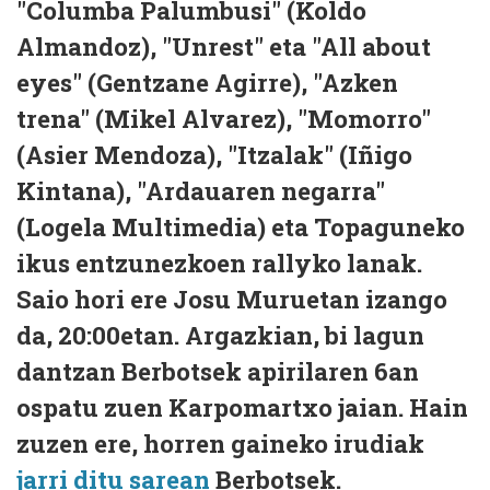
"Columba Palumbusi" (Koldo
Almandoz), "Unrest" eta "All about
eyes" (Gentzane Agirre), "Azken
trena" (Mikel Alvarez), "Momorro"
(Asier Mendoza), "Itzalak" (Iñigo
Kintana), "Ardauaren negarra"
(Logela Multimedia) eta Topaguneko
ikus entzunezkoen rallyko lanak.
Saio hori ere Josu Muruetan izango
da, 20:00etan. Argazkian, bi lagun
dantzan Berbotsek apirilaren 6an
ospatu zuen Karpomartxo jaian. Hain
zuzen ere, horren gaineko irudiak
jarri ditu sarean
Berbotsek.