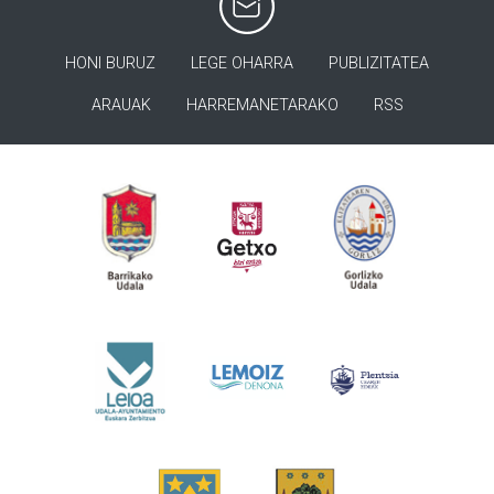
HONI BURUZ
LEGE OHARRA
PUBLIZITATEA
ARAUAK
HARREMANETARAKO
RSS