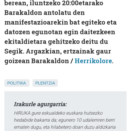
berean, iluntzeko 20:00etarako
Barakaldon antolatu den
manifestazioarekin bat egiteko eta
datozen egunotan egin daitezkeen
ekitaldietara gehitzeko deitu du
Segik. Argazkian, ertzainak gaur
goizean Barakaldon /
Herrikolore
.
POLITIKA
PLENTZIA
Irakurle agurgarria:
HIRUKA gure eskualdeko euskara hutsezko
hedabide bakarra da; egunero 10 udalerriren berri
ematen dugu, eta hilabetero doan duzu aldizkaria