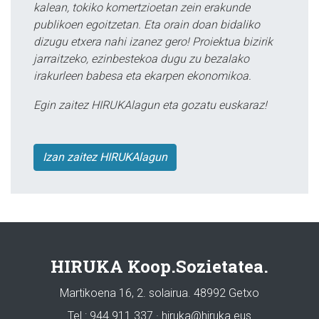
kalean, tokiko komertzioetan zein erakunde
publikoen egoitzetan. Eta orain doan bidaliko
dizugu etxera nahi izanez gero! Proiektua bizirik
jarraitzeko, ezinbestekoa dugu zu bezalako
irakurleen babesa eta ekarpen ekonomikoa.
Egin zaitez HIRUKAlagun eta gozatu euskaraz!
Izan zaitez HIRUKAlagun
HIRUKA Koop.Sozietatea.
Martikoena 16, 2. solairua. 48992 Getxo
Tel.: 944 911 337 · hiruka@hiruka.eus