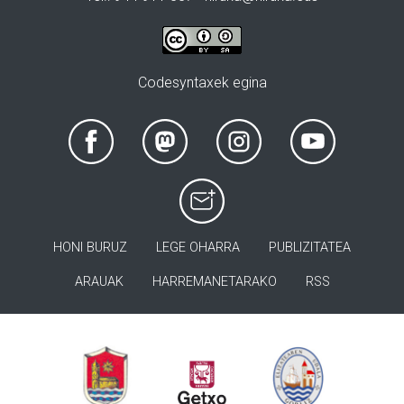
Codesyntaxek egina
HONI BURUZ
LEGE OHARRA
PUBLIZITATEA
ARAUAK
HARREMANETARAKO
RSS