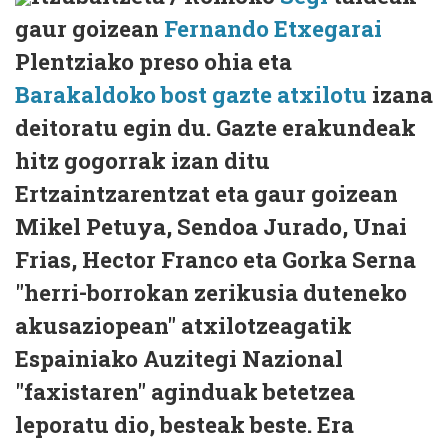
gaur goizean
Fernando Etxegarai
Plentziako preso ohia eta
Barakaldoko bost gazte atxilotu
izana
deitoratu egin du. Gazte erakundeak
hitz gogorrak izan ditu
Ertzaintzarentzat eta gaur goizean
Mikel Petuya, Sendoa Jurado, Unai
Frias, Hector Franco eta Gorka Serna
"herri-borrokan zerikusia duteneko
akusaziopean" atxilotzeagatik
Espainiako Auzitegi Nazional
"faxistaren" aginduak betetzea
leporatu dio, besteak beste. Era