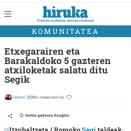
KOMUNITATEA
Etxegarairen eta
Barakaldoko 5 gazteren
atxiloketak salatu ditu
Segik
Ukberri
2008ko maiatzaren 6a
Gehitu gaitzazu Googlen
Itzubaltzeta / Romoko
Segi
taldeak