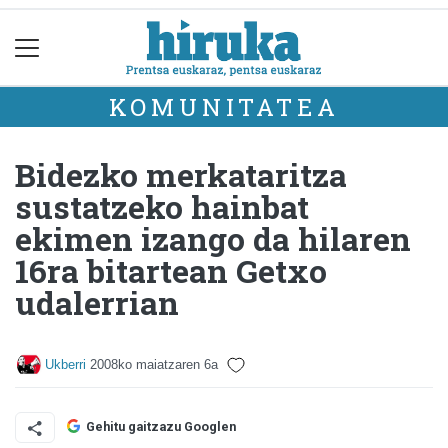
KOMUNITATEA
Bidezko merkataritza
sustatzeko hainbat
ekimen izango da hilaren
16ra bitartean Getxo
udalerrian
Ukberri
2008ko maiatzaren 6a
Gehitu gaitzazu Googlen