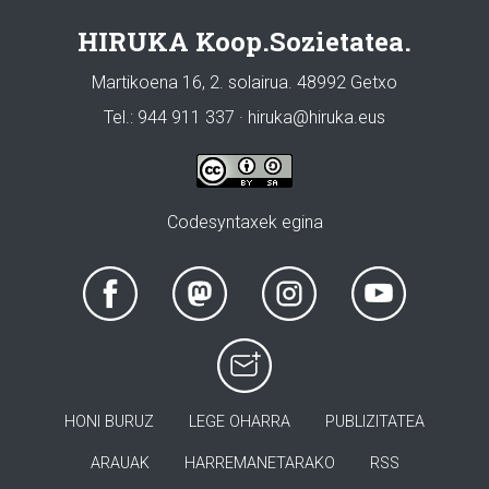
HIRUKA Koop.Sozietatea.
Martikoena 16, 2. solairua. 48992 Getxo
Tel.: 944 911 337 · hiruka@hiruka.eus
Codesyntaxek egina
HONI BURUZ
LEGE OHARRA
PUBLIZITATEA
ARAUAK
HARREMANETARAKO
RSS