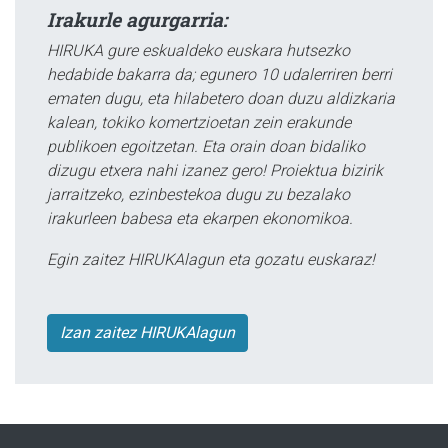
Irakurle agurgarria:
HIRUKA gure eskualdeko euskara hutsezko
hedabide bakarra da; egunero 10 udalerriren berri
ematen dugu, eta hilabetero doan duzu aldizkaria
kalean, tokiko komertzioetan zein erakunde
publikoen egoitzetan. Eta orain doan bidaliko
dizugu etxera nahi izanez gero! Proiektua bizirik
jarraitzeko, ezinbestekoa dugu zu bezalako
irakurleen babesa eta ekarpen ekonomikoa.
Egin zaitez HIRUKAlagun eta gozatu euskaraz!
Izan zaitez HIRUKAlagun