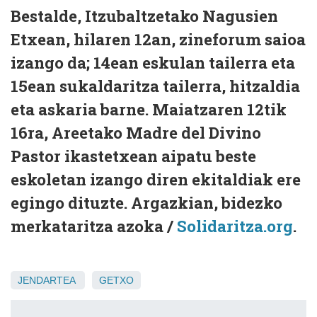
Bestalde, Itzubaltzetako Nagusien
Etxean, hilaren 12an, zineforum saioa
izango da; 14ean eskulan tailerra eta
15ean sukaldaritza tailerra, hitzaldia
eta askaria barne. Maiatzaren 12tik
16ra, Areetako Madre del Divino
Pastor ikastetxean aipatu beste
eskoletan izango diren ekitaldiak ere
egingo dituzte. Argazkian, bidezko
merkataritza azoka /
Solidaritza.org
.
JENDARTEA
GETXO