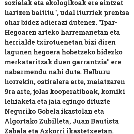
sozialak eta ekologikoak ere aintzat
hartzen baititu", udal iturriek prentsa
ohar bidez adierazi dutenez. "Ipar-
Hegoaren arteko harremanetan eta
herrialde txirotuenetan bizi diren
lagunen hegoera hobetzeko bidezko
merkataritzak duen garrantzia" ere
nabarmendu nahi dute. Helburu
horrekin, ostiralera arte, maiatzaren
9ra arte, jolas kooperatiboak, komiki
lehiaketa eta jaia egingo dituzte
Neguriko Gobela ikastolan eta
Algortako Zubilleta, Juan Bautista
Zabala eta Azkorri ikastetxeetan.