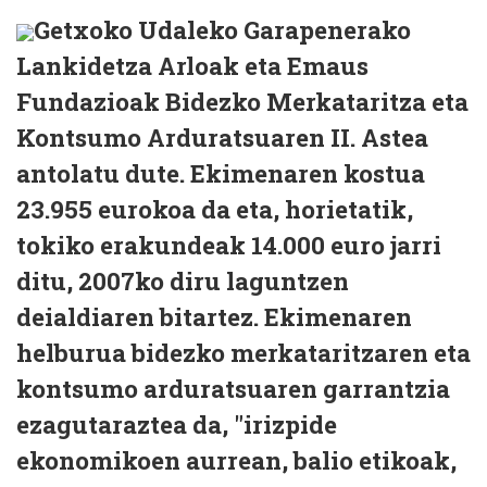
Getxoko Udaleko Garapenerako
Lankidetza Arloak eta Emaus
Fundazioak Bidezko Merkataritza eta
Kontsumo Arduratsuaren II. Astea
antolatu dute. Ekimenaren kostua
23.955 eurokoa da eta, horietatik,
tokiko erakundeak 14.000 euro jarri
ditu, 2007ko diru laguntzen
deialdiaren bitartez. Ekimenaren
helburua bidezko merkataritzaren eta
kontsumo arduratsuaren garrantzia
ezagutaraztea da, "irizpide
ekonomikoen aurrean, balio etikoak,