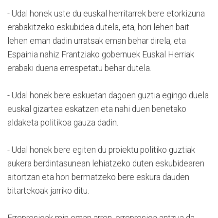
- Udal honek uste du euskal herritarrek bere etorkizuna
erabakitzeko eskubidea dutela, eta, hori lehen bait
lehen eman dadin urratsak eman behar direla, eta
Espainia nahiz Frantziako gobernuek Euskal Herriak
erabaki duena errespetatu behar dutela.
- Udal honek bere eskuetan dagoen guztia egingo duela
euskal gizartea eskatzen eta nahi duen benetako
aldaketa politikoa gauza dadin.
- Udal honek bere egiten du proiektu politiko guztiak
aukera berdintasunean lehiatzeko duten eskubidearen
aitortzan eta hori bermatzeko bere eskura dauden
bitartekoak jarriko ditu.
Errepresioak min eman arren, errepresioa antzua da