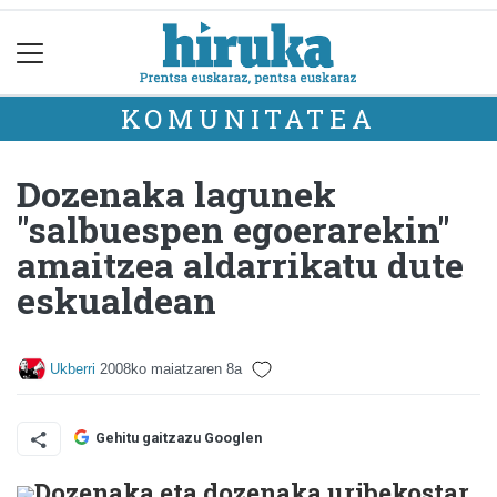
KOMUNITATEA
Dozenaka lagunek
"salbuespen egoerarekin"
amaitzea aldarrikatu dute
eskualdean
Ukberri
2008ko maiatzaren 8a
Gehitu gaitzazu Googlen
Dozenaka eta dozenaka uribekostar