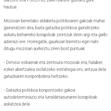
hautua.
Mozioan benetako aldaketa politikoaren gakoak mahai
gaineratzen dira, baita gatazka politikoa gainditzeko
askatu beharreko korapiloak zeintzuk diren argi eta garbi
adierazi ere. Horregatik, gaurkoan berretsi egin nahi
ditugu mozioan aurkeztu ziren bost puntuak:
- Dimisio eskaerak eta zentsura mozioak eta, halaber,
ezker abertzalea isolatzeko estrategia oro, antzua dela
gatazkaren konponbidera heltzeko.
- Gatazka politikoa konpontzeko gakoa
autodeterminazio eta lurraldetasunaren korapiloak
askatzea dela.