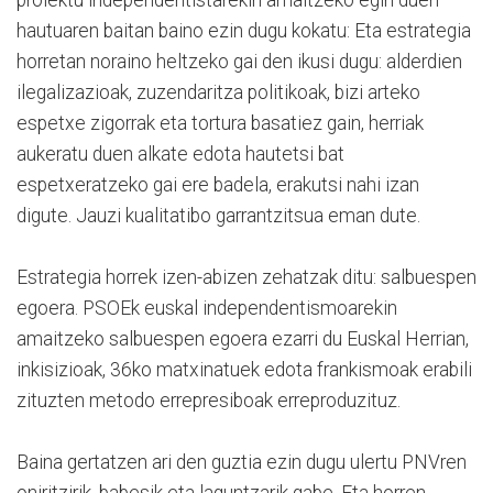
hautuaren baitan baino ezin dugu kokatu: Eta estrategia
horretan noraino heltzeko gai den ikusi dugu: alderdien
ilegalizazioak, zuzendaritza politikoak, bizi arteko
espetxe zigorrak eta tortura basatiez gain, herriak
aukeratu duen alkate edota hautetsi bat
espetxeratzeko gai ere badela, erakutsi nahi izan
digute. Jauzi kualitatibo garrantzitsua eman dute.
Estrategia horrek izen-abizen zehatzak ditu: salbuespen
egoera. PSOEk euskal independentismoarekin
amaitzeko salbuespen egoera ezarri du Euskal Herrian,
inkisizioak, 36ko matxinatuek edota frankismoak erabili
zituzten metodo errepresiboak erreproduzituz.
Baina gertatzen ari den guztia ezin dugu ulertu PNVren
oniritzirik, babesik eta laguntzarik gabe. Eta horren