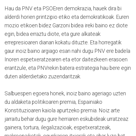
Hau da PNV eta PSOEren demokrazia, hauek dira bi
alderdi horien printzipio etiko eta demokratikoak. Euren
mozio etikoen bidez Garzoni bidea ireki baino ez diote
egin, bidea erraztu diote, eta gure alkateak
errepresioaren dianan kokatu dituzte. Eta horregatik
gaur inoiz baino argiago esan nahi dugu PNV ere badela
Inoren espetxeratzearen eta etor daitezkeen erasoen
erantzule, eta PNVrekin batera estrategia hau bere egin
duten alderdietako zuzendaritzak.
Salbuespen egoera honek, inoiz baino ageriago uzten
du aldaketa politikoaren premia, Espainiako
Konstituzioaren kaiola apurtzeko premia. Noiz arte
jarraitu behar dugu gure herriaren eskubideak urratzeaz
gainera, tortura, ilegalizazioak, espetxeratzeak,
makroepaiketak, egunkarien itxierak eta abar luze bat