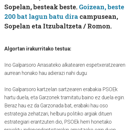
Sopelan, besteak beste.
Goizean, beste
200 bat lagun batu dira
campusean,
Sopelan eta Itzubaltzeta / Romon.
Algortan irakurritako testua:
Ino Galparsoro Arrasateko alkatearen espetxeratzearen
aurrean honako hau adierazi nahi dugu:
Ino Galparsoro kartzelan sartzearen erabakia PSOEk
hartu duela, eta Garzonek tramitatu baino ez duela egin.
Beraz hau ez da Garzonada bat, erabaki hau oso
estrategia zehatzari, helburu politiko argiak dituen
estrategiari erantzuten dio, PSOEk herri honetako
proiektu independentistarekin amaitzeko egin duen