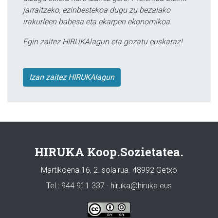
jarraitzeko, ezinbestekoa dugu zu bezalako
irakurleen babesa eta ekarpen ekonomikoa.
Egin zaitez HIRUKAlagun eta gozatu euskaraz!
Izan zaitez HIRUKAlagun
HIRUKA Koop.Sozietatea.
Martikoena 16, 2. solairua. 48992 Getxo
Tel.: 944 911 337 · hiruka@hiruka.eus