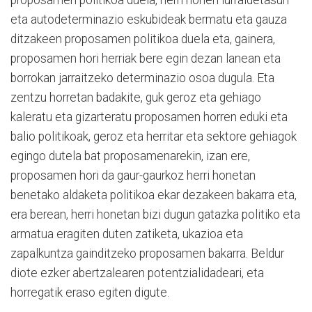
eta autodeterminazio eskubideak bermatu eta gauza
ditzakeen proposamen politikoa duela eta, gainera,
proposamen hori herriak bere egin dezan lanean eta
borrokan jarraitzeko determinazio osoa dugula. Eta
zentzu horretan badakite, guk geroz eta gehiago
kaleratu eta gizarteratu proposamen horren eduki eta
balio politikoak, geroz eta herritar eta sektore gehiagok
egingo dutela bat proposamenarekin, izan ere,
proposamen hori da gaur-gaurkoz herri honetan
benetako aldaketa politikoa ekar dezakeen bakarra eta,
era berean, herri honetan bizi dugun gatazka politiko eta
armatua eragiten duten zatiketa, ukazioa eta
zapalkuntza gainditzeko proposamen bakarra. Beldur
diote ezker abertzalearen potentzialidadeari, eta
horregatik eraso egiten digute.