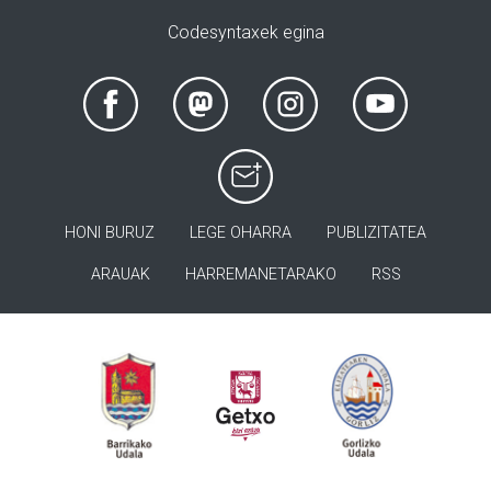
Codesyntaxek egina
HONI BURUZ
LEGE OHARRA
PUBLIZITATEA
ARAUAK
HARREMANETARAKO
RSS