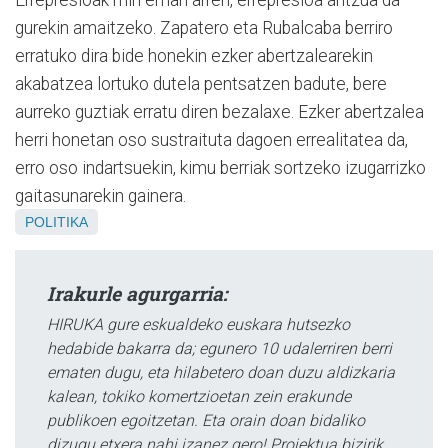
gurekin amaitzeko. Zapatero eta Rubalcaba berriro
erratuko dira bide honekin ezker abertzalearekin
akabatzea lortuko dutela pentsatzen badute, bere
aurreko guztiak erratu diren bezalaxe. Ezker abertzalea
herri honetan oso sustraituta dagoen errealitatea da,
erro oso indartsuekin, kimu berriak sortzeko izugarrizko
gaitasunarekin gainera.
POLITIKA
Irakurle agurgarria:
HIRUKA gure eskualdeko euskara hutsezko
hedabide bakarra da; egunero 10 udalerriren berri
ematen dugu, eta hilabetero doan duzu aldizkaria
kalean, tokiko komertzioetan zein erakunde
publikoen egoitzetan. Eta orain doan bidaliko
dizugu etxera nahi izanez gero! Proiektua bizirik