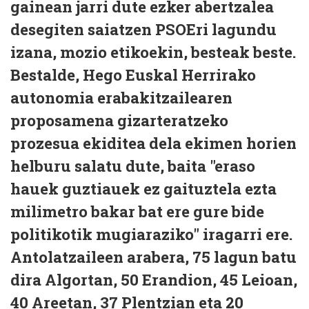
gainean jarri dute ezker abertzalea
desegiten saiatzen PSOEri lagundu
izana, mozio etikoekin, besteak beste.
Bestalde, Hego Euskal Herrirako
autonomia erabakitzailearen
proposamena gizarteratzeko
prozesua ekiditea dela ekimen horien
helburu salatu dute, baita "eraso
hauek guztiauek ez gaituztela ezta
milimetro bakar bat ere gure bide
politikotik mugiaraziko" iragarri ere.
Antolatzaileen arabera, 75 lagun batu
dira Algortan, 50 Erandion, 45 Leioan,
40 Areetan, 37 Plentzian eta 20