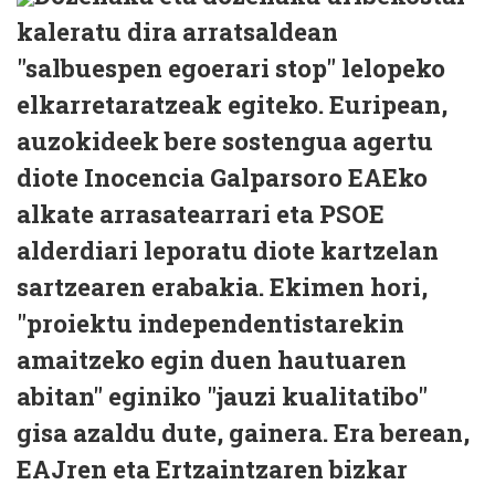
kaleratu dira arratsaldean
"salbuespen egoerari stop" lelopeko
elkarretaratzeak egiteko. Euripean,
auzokideek bere sostengua agertu
diote Inocencia Galparsoro EAEko
alkate arrasatearrari eta PSOE
alderdiari leporatu diote kartzelan
sartzearen erabakia. Ekimen hori,
"proiektu independentistarekin
amaitzeko egin duen hautuaren
abitan" eginiko "jauzi kualitatibo"
gisa azaldu dute, gainera. Era berean,
EAJren eta Ertzaintzaren bizkar