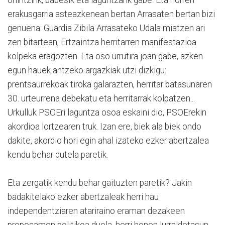
erakusgarria asteazkenean bertan Arrasaten bertan bizi
genuena: Guardia Zibila Arrasateko Udala miatzen ari
zen bitartean, Ertzaintza herritarren manifestazioa
kolpeka eragozten. Eta oso urrutira joan gabe, azken
egun hauek antzeko argazkiak utzi dizkigu:
prentsaurrekoak tiroka galarazten, herritar batasunaren
30. urteurrena debekatu eta herritarrak kolpatzen...
Urkulluk PSOEri laguntza osoa eskaini dio, PSOErekin
akordioa lortzearen truk. Izan ere, biek ala biek ondo
dakite, akordio hori egin ahal izateko ezker abertzalea
kendu behar dutela paretik.
Eta zergatik kendu behar gaituzten paretik? Jakin
badakitelako ezker abertzaleak herri hau
independentziaren atariraino eraman dezakeen
proposamen politikoa duela, herri honen lurraldetasun