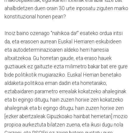
ahalbidetzen duen orain 30 urte inposatu ziguten marko
konstituzional honen pean?
Inoiz baino ozenago "nahikoa da!" esateko ordua iritsi
da, eta erasoen aurrean Euskal Herriaren eskubideen
eta autodeterminazioaren aldeko herri harresia
altxatzekoa. Gu horretan gaude, eta eraso hauek
guztiauek ez gaituzte ezta milimetro bakar bat ere gure
bide politikotik mugiaraziko. Euskal Herrian benetako
aldaketa politikoa eman dadin eta horretarako,
eztabaidaren parametro errealak kokatzeko ahaleginak
eta bi egingo ditugu; hain zuzen horixe zen kokatzeko
ahaleginak eta bi egingo ditugu; hain zuzen horixe zen
[ezker abertzaleak Gipuzkoako hainbat herrietan] mozio
propioa aurkeztuta bilatzen zuena, eta ikusi dugu nola
Garzoni, eta PSOEri ez zaien batere gustatu gure