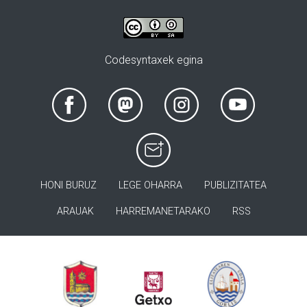
Codesyntaxek egina
HONI BURUZ
LEGE OHARRA
PUBLIZITATEA
ARAUAK
HARREMANETARAKO
RSS