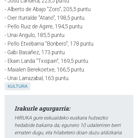
- Josu Landeta, 223,5 puntu.
- Alberto de Abajo "Zoro", 205,5 puntu.
- Oier Iturralde "Atano", 198,5 puntu.
- Pello Ruiz de Agirre, 194,5 puntu.
- Unai Angulo, 185,5 puntu.
- Pello Etxebarria "Bonbero", 178 puntu.
- Gabi Basañez, 173 puntu.
- Ekain Landa "Txispain", 169,5 puntu.
- Maialen Berekoetxe, 166,5 puntu.
- Unai Larrazabal, 163 puntu.
KULTURA
Irakurle agurgarria:
HIRUKA gure eskualdeko euskara hutsezko
hedabide bakarra da; egunero 10 udalerriren berri
ematen dugu, eta hilabetero doan duzu aldizkaria