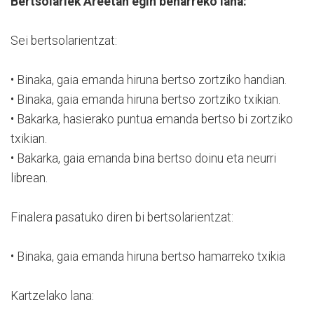
Bertsolariek Areetan egin beharreko lana:
Sei bertsolarientzat:
• Binaka, gaia emanda hiruna bertso zortziko handian.
• Binaka, gaia emanda hiruna bertso zortziko txikian.
• Bakarka, hasierako puntua emanda bertso bi zortziko
txikian.
• Bakarka, gaia emanda bina bertso doinu eta neurri
librean.
Finalera pasatuko diren bi bertsolarientzat:
• Binaka, gaia emanda hiruna bertso hamarreko txikia
Kartzelako lana: