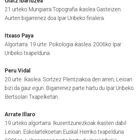
Olatz Ibarluzea
21 urteko Mungiarra.Topografia ikaslea Gasteizen.
Aurten bigarrenez doa Ipar Uribeko finalera.
Itxaso Paya
Algortarra. 19 urte. Psikologia ikaslea. 2006ko Ipar
Uribeko txapelduna.
Peru Vidal
20 urte. Ikaslea. Sortzez Plentziakoa den arren, Leioan
bizi da gaur egun. Bigarrenez parte hartu du Ipar Uribeko
Bertsolari Txapelketan.
Arrate Illaro
19 urteko algortarra. Ikusentzunezkoak ikasten dabil
Leioan. Eskolartekoetan Euskal Herriko txapelduna