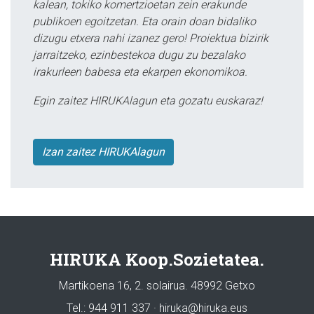
kalean, tokiko komertzioetan zein erakunde
publikoen egoitzetan. Eta orain doan bidaliko
dizugu etxera nahi izanez gero! Proiektua bizirik
jarraitzeko, ezinbestekoa dugu zu bezalako
irakurleen babesa eta ekarpen ekonomikoa.
Egin zaitez HIRUKAlagun eta gozatu euskaraz!
Izan zaitez HIRUKAlagun
HIRUKA Koop.Sozietatea.
Martikoena 16, 2. solairua. 48992 Getxo
Tel.: 944 911 337 · hiruka@hiruka.eus