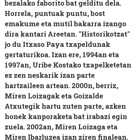
bezalako faborito bat gelditu dela.
Horrela, puntuak puntu, bost
emakume eta mutil bakarra izango
dira kantari Areetan. "Historikotzat"
jo du Itxaso Paya txapeldunak
gertaturikoa. Izan ere, 1994an eta
1997an, Uribe Kostako txapelketetan
ez zen neskarik izan parte
hartzaileen artean. 2000n, berriz,
Miren Loizagak eta Goizalde
Atxutegik hartu zuten parte, azken
honek kanporaketa bat irabazi egin
zuela. 2002an, Miren Loizaga eta
Miren Ibarluzea izan ziren finalean.