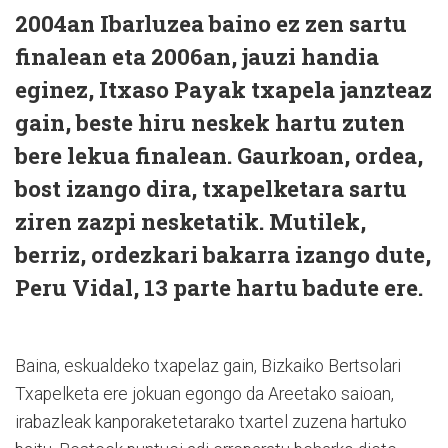
2004an Ibarluzea baino ez zen sartu
finalean eta 2006an, jauzi handia
eginez, Itxaso Payak txapela janzteaz
gain, beste hiru neskek hartu zuten
bere lekua finalean. Gaurkoan, ordea,
bost izango dira, txapelketara sartu
ziren zazpi nesketatik. Mutilek,
berriz, ordezkari bakarra izango dute,
Peru Vidal, 13 parte hartu badute ere.
Baina, eskualdeko txapelaz gain, Bizkaiko Bertsolari
Txapelketa ere jokuan egongo da Areetako saioan,
irabazleak kanporaketetarako txartel zuzena hartuko