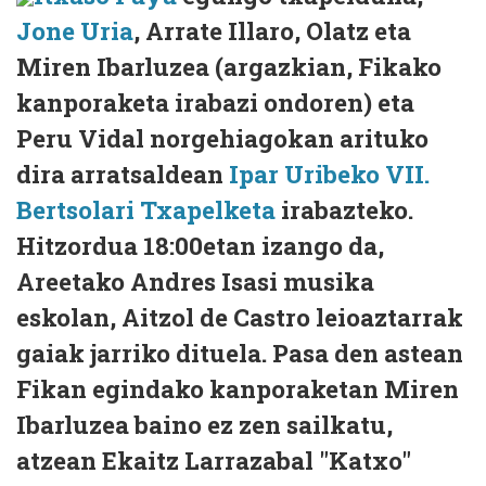
Jone Uria
, Arrate Illaro, Olatz eta
Miren Ibarluzea (argazkian, Fikako
kanporaketa irabazi ondoren) eta
Peru Vidal norgehiagokan arituko
dira arratsaldean
Ipar Uribeko VII.
Bertsolari Txapelketa
irabazteko.
Hitzordua 18:00etan izango da,
Areetako Andres Isasi musika
eskolan, Aitzol de Castro leioaztarrak
gaiak jarriko dituela. Pasa den astean
Fikan egindako kanporaketan Miren
Ibarluzea baino ez zen sailkatu,
atzean Ekaitz Larrazabal "Katxo"