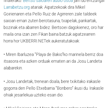
finalerako.
Bertso saioaren audio osoa
jarri du entzungai
Larrabetzu.org
atariak. Aipatzekoak dira Mikel
Goirienaren eta Pello Ruiz de Agirreren zale taldeek
saioan eman zuten berotasuna, txapelak, pankartak,
bozinak eta abarren bidez. Bertsoei dagokienez, oro har
maila ona izan zen Fikan baina batzuk aipatzearren
horra hor UKBERRI.NETek aukeratutakoak:
• Miren Ibarluzea "Playa de Bakio"ko marinela berriz doa
itsasora eta azken orduak ematen ari da Josu Landeta
alabarekin.
• Josu Landetak, trenean doala, bere txikitako irakasle
gogorra den Pello Etxebarria "Bonbero" ikusi du. Irakasle
ohiak jesarlekua uzteko esan dio.