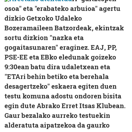
osoa" eta "erabateko arbuioa" agertu
dizkio Getxoko Udaleko
Bozeramaileen Batzordeak, ekintzak
sortu dizkion "nazka eta
gogaitasunaren" eraginez. EAJ, PP,
PSE-EE eta EBko eledunak goizeko
9:30ean batu dira udaletxean eta
"ETAri behin betiko eta berehala
desagertzeko" eskaera egiten duen
testu komuna adostu ondoren bisita
egin dute Abrako Erret Itsas Klubean.
Gaur bezalako aurreko testuekin
alderatuta aipatzekoa da gaurko