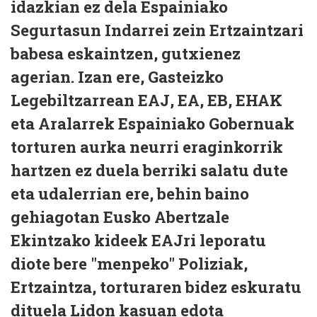
idazkian ez dela Espainiako
Segurtasun Indarrei zein Ertzaintzari
babesa eskaintzen, gutxienez
agerian. Izan ere, Gasteizko
Legebiltzarrean EAJ, EA, EB, EHAK
eta Aralarrek Espainiako Gobernuak
torturen aurka neurri eraginkorrik
hartzen ez duela berriki salatu dute
eta udalerrian ere, behin baino
gehiagotan Eusko Abertzale
Ekintzako kideek EAJri leporatu
diote bere "menpeko" Poliziak,
Ertzaintza, torturaren bidez eskuratu
dituela Lidon kasuan edota