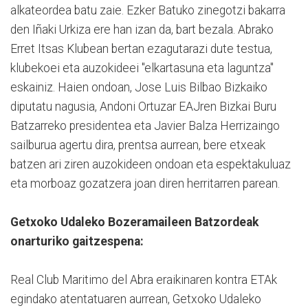
alkateordea batu zaie. Ezker Batuko zinegotzi bakarra
den Iñaki Urkiza ere han izan da, bart bezala. Abrako
Erret Itsas Klubean bertan ezagutarazi dute testua,
klubekoei eta auzokideei "elkartasuna eta laguntza"
eskainiz. Haien ondoan, Jose Luis Bilbao Bizkaiko
diputatu nagusia, Andoni Ortuzar EAJren Bizkai Buru
Batzarreko presidentea eta Javier Balza Herrizaingo
sailburua agertu dira, prentsa aurrean, bere etxeak
batzen ari ziren auzokideen ondoan eta espektakuluaz
eta morboaz gozatzera joan diren herritarren parean.
Getxoko Udaleko Bozeramaileen Batzordeak
onarturiko gaitzespena:
Real Club Maritimo del Abra eraikinaren kontra ETAk
egindako atentatuaren aurrean, Getxoko Udaleko