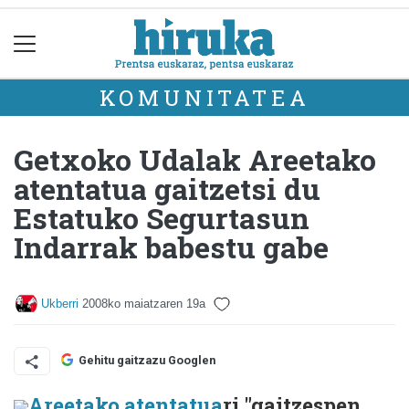
KOMUNITATEA
Getxoko Udalak Areetako
atentatua gaitzetsi du
Estatuko Segurtasun
Indarrak babestu gabe
Ukberri
2008ko maiatzaren 19a
Gehitu gaitzazu Googlen
Areetako atentatua
ri "gaitzespen