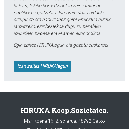
kalean, tokiko komertzioetan zein erakunde
publikoen egoitzetan. Eta orain doan bidaliko
dizugu etxera nahi izanez gero! Proiektua bizirik
jarraitzeko, ezinbestekoa dugu zu bezalako
irakurleen babesa eta ekarpen ekonomikoa.
Egin zaitez HIRUKAlagun eta gozatu euskaraz!
Izan zaitez HIRUKAlagun
HIRUKA Koop.Sozietatea.
Martikoena 16, 2. solairua. 48992 Getxo