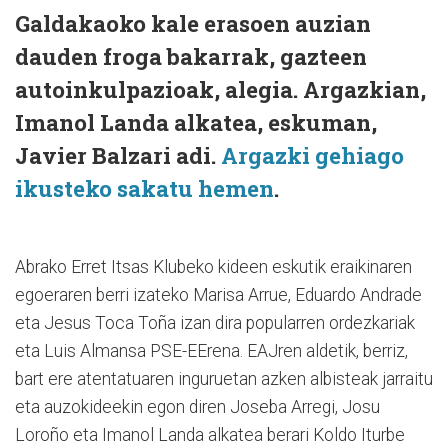
Galdakaoko kale erasoen auzian
dauden froga bakarrak, gazteen
autoinkulpazioak, alegia. Argazkian,
Imanol Landa alkatea, eskuman,
Javier Balzari adi.
Argazki gehiago
ikusteko sakatu hemen
.
Abrako Erret Itsas Klubeko kideen eskutik eraikinaren
egoeraren berri izateko Marisa Arrue, Eduardo Andrade
eta Jesus Toca Toña izan dira popularren ordezkariak
eta Luis Almansa PSE-EErena. EAJren aldetik, berriz,
bart ere atentatuaren inguruetan azken albisteak jarraitu
eta auzokideekin egon diren Joseba Arregi, Josu
Loroño eta Imanol Landa alkatea berari Koldo Iturbe