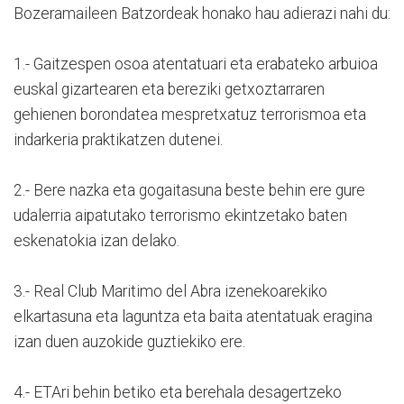
Bozeramaileen Batzordeak honako hau adierazi nahi du:
1.- Gaitzespen osoa atentatuari eta erabateko arbuioa
euskal gizartearen eta bereziki getxoztarraren
gehienen borondatea mespretxatuz terrorismoa eta
indarkeria praktikatzen dutenei.
2.- Bere nazka eta gogaitasuna beste behin ere gure
udalerria aipatutako terrorismo ekintzetako baten
eskenatokia izan delako.
3.- Real Club Maritimo del Abra izenekoarekiko
elkartasuna eta laguntza eta baita atentatuak eragina
izan duen auzokide guztiekiko ere.
4.- ETAri behin betiko eta berehala desagertzeko