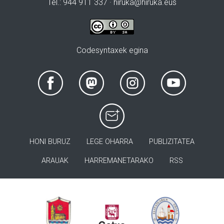
Tel.: 944 911 337 · hiruka@hiruka.eus
Codesyntaxek egina
HONI BURUZ
LEGE OHARRA
PUBLIZITATEA
ARAUAK
HARREMANETARAKO
RSS