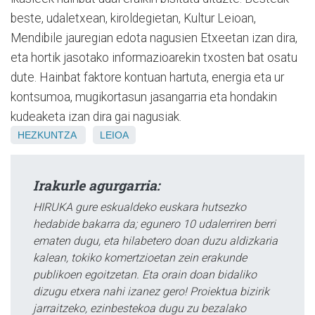
beste, udaletxean, kiroldegietan, Kultur Leioan,
Mendibile jauregian edota nagusien Etxeetan izan dira,
eta hortik jasotako informazioarekin txosten bat osatu
dute. Hainbat faktore kontuan hartuta, energia eta ur
kontsumoa, mugikortasun jasangarria eta hondakin
kudeaketa izan dira gai nagusiak.
HEZKUNTZA
LEIOA
Irakurle agurgarria:
HIRUKA gure eskualdeko euskara hutsezko
hedabide bakarra da; egunero 10 udalerriren berri
ematen dugu, eta hilabetero doan duzu aldizkaria
kalean, tokiko komertzioetan zein erakunde
publikoen egoitzetan. Eta orain doan bidaliko
dizugu etxera nahi izanez gero! Proiektua bizirik
jarraitzeko, ezinbestekoa dugu zu bezalako