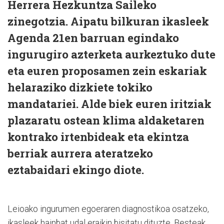
Herrera Hezkuntza Saileko
zinegotzia. Aipatu bilkuran ikasleek
Agenda 21en barruan egindako
ingurugiro azterketa aurkeztuko dute
eta euren proposamen zein eskariak
helaraziko dizkiete tokiko
mandatariei. Alde biek euren iritziak
plazaratu ostean klima aldaketaren
kontrako irtenbideak eta ekintza
berriak aurrera ateratzeko
eztabaidari ekingo diote.
Leioako ingurumen egoeraren diagnostikoa osatzeko,
ikasleek hainbat udal eraikin bisitatu dituzte. Besteak