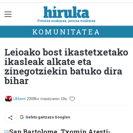
KOMUNITATEA
Leioako bost ikastetxetako
ikasleak alkate eta
zinegotziekin batuko dira
bihar
Ukberri
2008ko maiatzaren 19a
Gehitu gaitzazu Googlen
San Bartolome, Txomin Aresti-