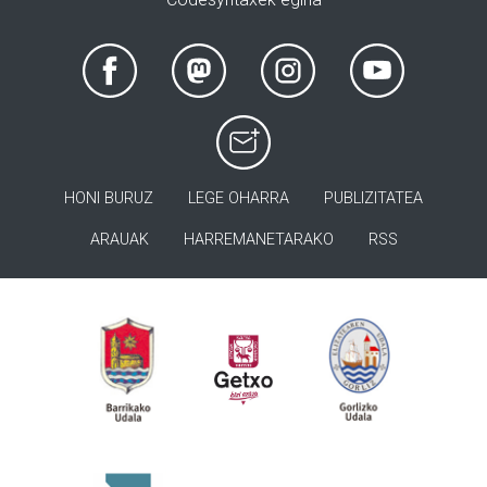
HONI BURUZ
LEGE OHARRA
PUBLIZITATEA
ARAUAK
HARREMANETARAKO
RSS