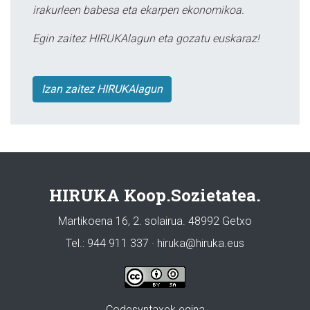
irakurleen babesa eta ekarpen ekonomikoa.
Egin zaitez HIRUKAlagun eta gozatu euskaraz!
Izan zaitez HIRUKAlagun
HIRUKA Koop.Sozietatea.
Martikoena 16, 2. solairua. 48992 Getxo
Tel.: 944 911 337 · hiruka@hiruka.eus
Codesyntaxek egina