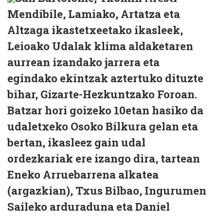
Mendibile, Lamiako, Artatza eta
Altzaga ikastetxeetako ikasleek,
Leioako Udalak klima aldaketaren
aurrean izandako jarrera eta
egindako ekintzak aztertuko dituzte
bihar, Gizarte-Hezkuntzako Foroan.
Batzar hori goizeko 10etan hasiko da
udaletxeko Osoko Bilkura gelan eta
bertan, ikasleez gain udal
ordezkariak ere izango dira, tartean
Eneko Arruebarrena alkatea
(argazkian), Txus Bilbao, Ingurumen
Saileko arduraduna eta Daniel