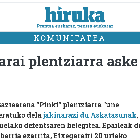
KOMUNITATEA
rai plentziarra aske
aztearena "Pinki" plentziarra "une
geratuko dela
jakinarazi du Askatasunak
,
uelako defentsaren helegitea. Epaileak d
berria ezarrita, Etxegarairi 20 urteko