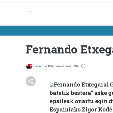
Fernando Etxega
Ukberri
2008ko maiatzaren 19a
Fernando Etxegarai G
batetik bestera" aske 
epaileak onartu egin d
Espainiako Zigor Kode 