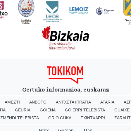
Gertuko informazioa, euskaraz
AMEZTI
ANBOTO
ANTXETA IRRATIA
ATARIA
AZP
TIA
GEURIA
GOIENA
GOIERRI TELEBISTA
GUAIXE
IZMENDI TELEBISTA
ORIO GUKA
TXINTXARRI
ZARAUT
Matx
Gurean
Ttap