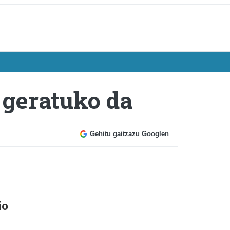
 geratuko da
Gehitu gaitzazu Googlen
io