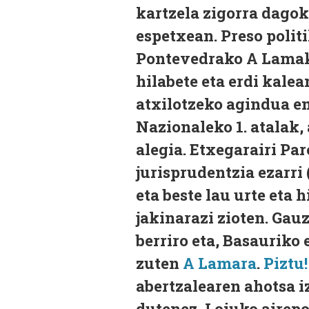
kartzela zigorra dagoki
espetxean. Preso polit
Pontevedrako A Lamako 
hilabete eta erdi kale
atxilotzeko agindua e
Nazionaleko 1. atalak,
alegia. Etxegarairi Pa
jurisprudentzia ezarri
eta beste lau urte eta 
jakinarazi zioten. Gau
berriro eta, Basauriko
zuten
A Lamara
.
Piztu!
abertzalearen ahotsa i
dutenez, Loiuko airepo