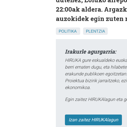
22:00ak aldera. Argazk
auzokidek egin zuten 
POLITIKA
PLENTZIA
Irakurle agurgarria:
HIRUKA gure eskualdeko euskar
berri ematen dugu, eta hilabet
erakunde publikoen egoitzetan.
Proiektua bizirik jarraitzeko, 
ekonomikoa.
Egin zaitez HIRUKAlagun eta g
Izan zaitez HIRUKAlagun