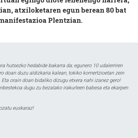
ian, atxiloketaren egun berean 80 bat
manifestazioa Plentzian.
a hutsezko hedabide bakarra da; egunero 10 udalerriren
ero doan duzu aldizkaria kalean, tokiko komertzioetan zein
 Eta orain doan bidaliko dizugu etxera nahi izanez gero!
ezinbestekoa dugu zu bezalako irakurleen babesa eta ekarpen
ozatu euskaraz!