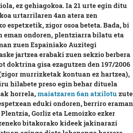
ola, ez gehiagokoa. Ia 21 urte egin ditu
ikoa urtarrilaren 4an atera zen
espetxetik, zigor osoa beteta. Bada, bi
an eman ondoren, plentziarra bilatu eta
man zuen Espainiako Auzitegi
 aske jartzea erabaki zuen sekzio berbera
rot doktrina gisa ezagutzen den 197/2006
 (zigor murrizketak kontuan ez hartzea),
hiru hilabete preso egin behar dituela
zak horrela,
maiatzaren 6an atxilotu
zut
 espetxean eduki ondoren, berriro eraman
Plentzia, Gorliz eta Lemoizko ezker
zeneko bitakorako kideek jakinarazi
rtuan egingo diote lehenengo harrera,