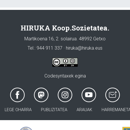
HIRUKA Koop.Sozietatea.
Martikoena 16, 2. solairua. 48992 Getxo
Tel.: 944 911 337 · hiruka@hiruka.eus
Codesyntaxek egina
LEGE OHARRA
PUBLIZITATEA
ARAUAK
HARREMANET