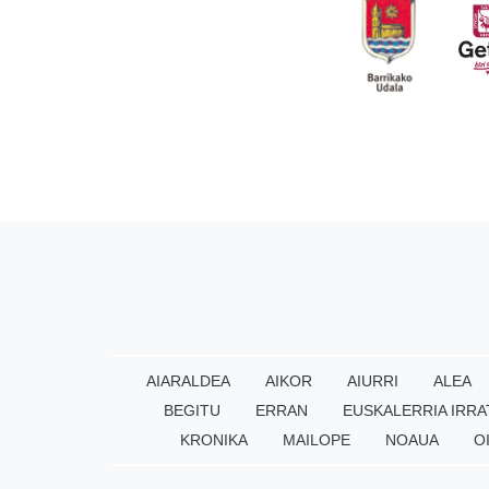
AIARALDEA
AIKOR
AIURRI
ALEA
BEGITU
ERRAN
EUSKALERRIA IRRA
KRONIKA
MAILOPE
NOAUA
O