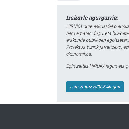
Irakurle agurgarria:
HIRUKA gure eskualdeko euskar
berri ematen dugu, eta hilabet
erakunde publikoen egoitzetan.
Proiektua bizirik jarraitzeko, 
ekonomikoa.
Egin zaitez HIRUKAlagun eta g
Izan zaitez HIRUKAlagun