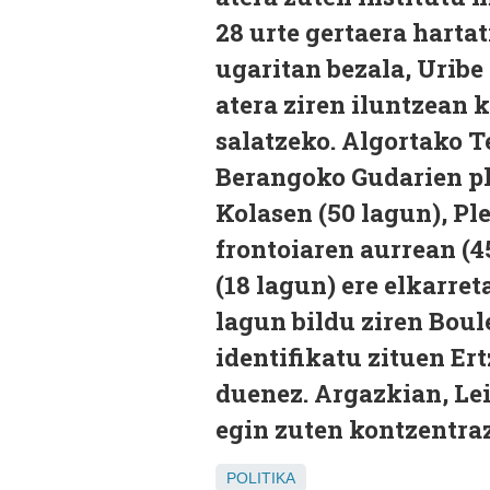
28 urte gertaera harta
ugaritan bezala, Urib
atera ziren iluntzean 
salatzeko. Algortako Te
Berangoko Gudarien pl
Kolasen (50 lagun), Ple
frontoiaren aurrean (
(18 lagun) ere elkarret
lagun bildu ziren Boul
identifikatu zituen Er
duenez. Argazkian, Le
egin zuten kontzentra
POLITIKA