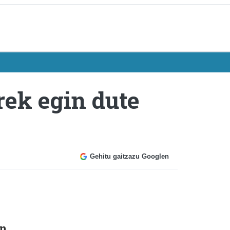
ek egin dute
Gehitu gaitzazu Googlen
en