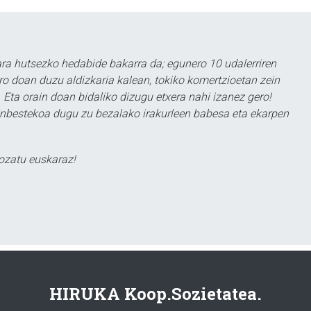
a hutsezko hedabide bakarra da; egunero 10 udalerriren
ero doan duzu aldizkaria kalean, tokiko komertzioetan zein
 Eta orain doan bidaliko dizugu etxera nahi izanez gero!
ezinbestekoa dugu zu bezalako irakurleen babesa eta ekarpen
ozatu euskaraz!
HIRUKA Koop.Sozietatea.