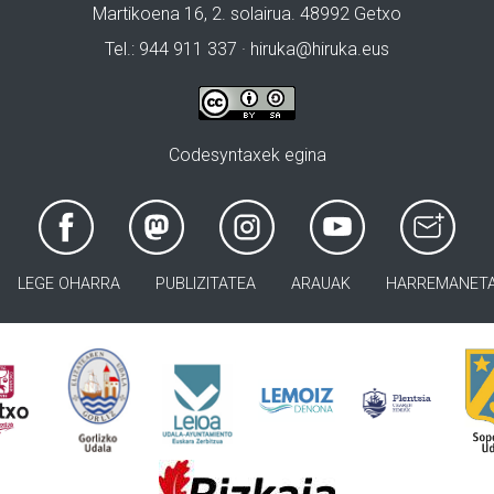
Martikoena 16, 2. solairua. 48992 Getxo
Tel.: 944 911 337 · hiruka@hiruka.eus
Codesyntaxek egina
LEGE OHARRA
PUBLIZITATEA
ARAUAK
HARREMANET