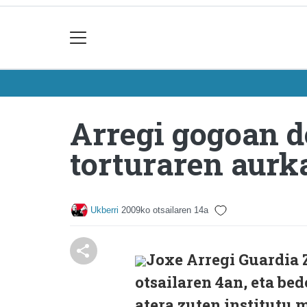
Arregi gogoan d
torturaren aurk
Ukberri
2009ko otsailaren 14a
Joxe Arregi Guardia 
otsailaren 4an, eta bed
atera zuten institutu m