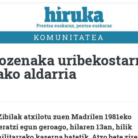
KOMUNITATEA
ozenaka uribekostarr
ako aldarria
Zibilak atxilotu zuen Madrilen 1981eko
eratzi egun geroago, hilaren 13an, hilik
ilitarreko kaserna batetik. Atzo bete zir