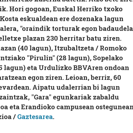
tik. Hori gogoan, Euskal Herriko txoko
e Kosta eskualdean ere dozenaka lagun
kalera, "oraindik torturak egon badaudela
lletxe plazan 230 herritar batu ziren.
azan (40 lagun), Itzubaltzeta / Romoko
ntziako "Pirulin" (28 lagun), Sopelako
45 lagun) eta Urdulizko BBVAren ondoan
aratzean egon ziren. Leioan, berriz, 60
evardean. Aipatu udalerrian bi lagun
tzaintzak, "Gara" egunkariak zabaldu
ioa eta Erandioko campusean ostegunea
zioa /
Gaztesarea
.