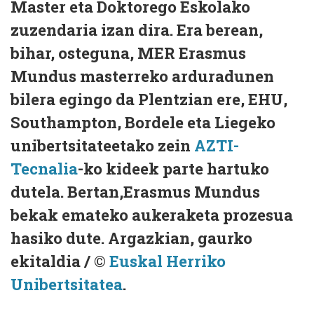
Master eta Doktorego Eskolako
zuzendaria izan dira. Era berean,
bihar, osteguna, MER Erasmus
Mundus masterreko arduradunen
bilera egingo da Plentzian ere, EHU,
Southampton, Bordele eta Liegeko
unibertsitateetako zein
AZTI-
Tecnalia
-ko kideek parte hartuko
dutela. Bertan,Erasmus Mundus
bekak emateko aukeraketa prozesua
hasiko dute. Argazkian, gaurko
ekitaldia / ©
Euskal Herriko
Unibertsitatea
.