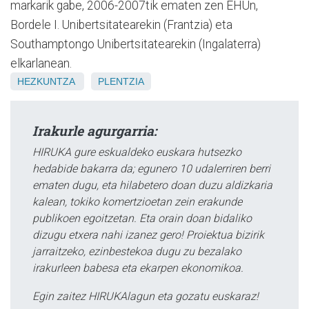
markarik gabe, 2006-2007tik ematen zen EHUn,
Bordele I. Unibertsitatearekin (Frantzia) eta
Southamptongo Unibertsitatearekin (Ingalaterra)
elkarlanean.
HEZKUNTZA
PLENTZIA
Irakurle agurgarria:
HIRUKA gure eskualdeko euskara hutsezko
hedabide bakarra da; egunero 10 udalerriren berri
ematen dugu, eta hilabetero doan duzu aldizkaria
kalean, tokiko komertzioetan zein erakunde
publikoen egoitzetan. Eta orain doan bidaliko
dizugu etxera nahi izanez gero! Proiektua bizirik
jarraitzeko, ezinbestekoa dugu zu bezalako
irakurleen babesa eta ekarpen ekonomikoa.
Egin zaitez HIRUKAlagun eta gozatu euskaraz!