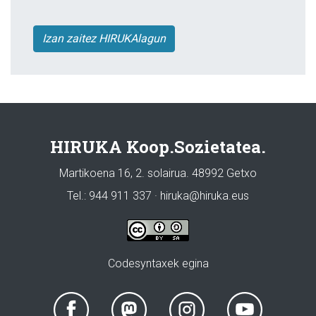
Izan zaitez HIRUKAlagun
HIRUKA Koop.Sozietatea.
Martikoena 16, 2. solairua. 48992 Getxo
Tel.: 944 911 337 · hiruka@hiruka.eus
Codesyntaxek egina