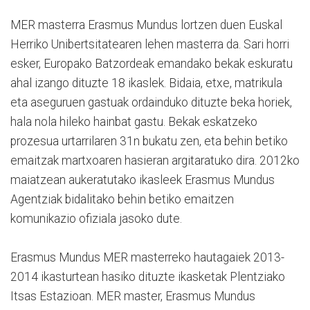
MER masterra Erasmus Mundus lortzen duen Euskal
Herriko Unibertsitatearen lehen masterra da. Sari horri
esker, Europako Batzordeak emandako bekak eskuratu
ahal izango dituzte 18 ikaslek. Bidaia, etxe, matrikula
eta aseguruen gastuak ordainduko dituzte beka horiek,
hala nola hileko hainbat gastu. Bekak eskatzeko
prozesua urtarrilaren 31n bukatu zen, eta behin betiko
emaitzak martxoaren hasieran argitaratuko dira. 2012ko
maiatzean aukeratutako ikasleek Erasmus Mundus
Agentziak bidalitako behin betiko emaitzen
komunikazio ofiziala jasoko dute.
Erasmus Mundus MER masterreko hautagaiek 2013-
2014 ikasturtean hasiko dituzte ikasketak Plentziako
Itsas Estazioan. MER master, Erasmus Mundus