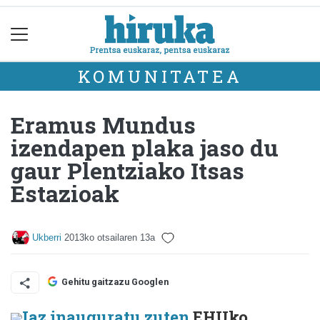
KOMUNITATEA
Eramus Mundus
izendapen plaka jaso du
gaur Plentziako Itsas
Estazioak
Ukberri
2013ko otsailaren 13a
Gehitu gaitzazu Googlen
Iaz inauguratu zuten
EHUko