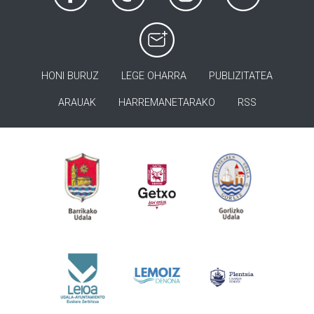
HONI BURUZ
LEGE OHARRA
PUBLIZITATEA
ARAUAK
HARREMANETARAKO
RSS