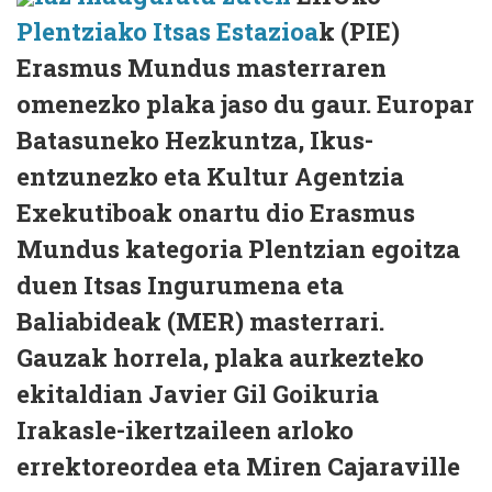
Plentziako Itsas Estazioa
k (PIE)
Erasmus Mundus masterraren
omenezko plaka jaso du gaur. Europar
Batasuneko Hezkuntza, Ikus-
entzunezko eta Kultur Agentzia
Exekutiboak onartu dio Erasmus
Mundus kategoria Plentzian egoitza
duen Itsas Ingurumena eta
Baliabideak (MER) masterrari.
Gauzak horrela, plaka aurkezteko
ekitaldian Javier Gil Goikuria
Irakasle-ikertzaileen arloko
errektoreordea eta Miren Cajaraville