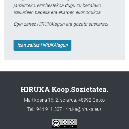
jarraitzeko, ezinbestekoa dugu zu bezalako
irakurleen babesa eta ekarpen ekonomikoa.
Egin zaitez HIRUKAlagun eta gozatu euskaraz!
Izan zaitez HIRUKAlagun
HIRUKA Koop.Sozietatea.
Martikoena 16, 2. solairua. 48992 Getxo
Tel.: 944 911 337 · hiruka@hiruka.eus