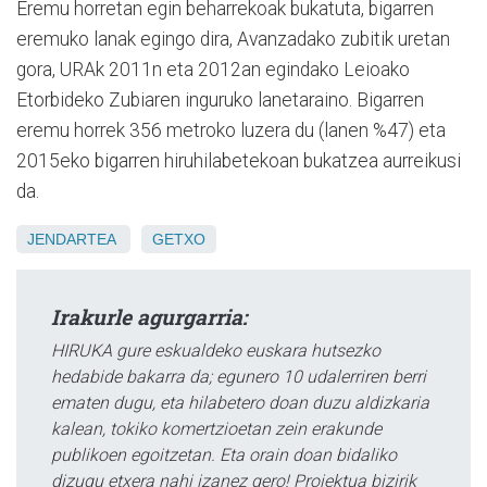
Eremu horretan egin beharrekoak bukatuta, bigarren
eremuko lanak egingo dira, Avanzadako zubitik uretan
gora, URAk 2011n eta 2012an egindako Leioako
Etorbideko Zubiaren inguruko lanetaraino. Bigarren
eremu horrek 356 metroko luzera du (lanen %47) eta
2015eko bigarren hiruhilabetekoan bukatzea aurreikusi
da.
JENDARTEA
GETXO
Irakurle agurgarria:
HIRUKA gure eskualdeko euskara hutsezko
hedabide bakarra da; egunero 10 udalerriren berri
ematen dugu, eta hilabetero doan duzu aldizkaria
kalean, tokiko komertzioetan zein erakunde
publikoen egoitzetan. Eta orain doan bidaliko
dizugu etxera nahi izanez gero! Proiektua bizirik