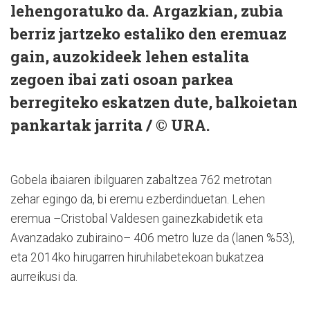
lehengoratuko da. Argazkian, zubia
berriz jartzeko estaliko den eremuaz
gain, auzokideek lehen estalita
zegoen ibai zati osoan parkea
berregiteko eskatzen dute, balkoietan
pankartak jarrita / © URA.
Gobela ibaiaren ibilguaren zabaltzea 762 metrotan
zehar egingo da, bi eremu ezberdinduetan. Lehen
eremua –Cristobal Valdesen gainezkabidetik eta
Avanzadako zubiraino– 406 metro luze da (lanen %53),
eta 2014ko hirugarren hiruhilabetekoan bukatzea
aurreikusi da.