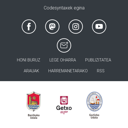
Codesyntaxek egina
HONI BURUZ
LEGE OHARRA
PUBLIZITATEA
ARAUAK
HARREMANETARAKO
RSS