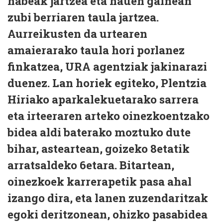
habeak jartzea eta hauen gainean
zubi berriaren taula jartzea.
Aurreikusten da urtearen
amaierarako taula hori porlanez
finkatzea, URA agentziak jakinarazi
duenez. Lan horiek egiteko, Plentzia
Hiriako aparkalekuetarako sarrera
eta irteeraren arteko oinezkoentzako
bidea aldi baterako moztuko dute
bihar, asteartean, goizeko 8etatik
arratsaldeko 6etara. Bitartean,
oinezkoek karrerapetik pasa ahal
izango dira, eta lanen zuzendaritzak
egoki deritzonean, ohizko pasabidea