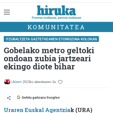
KOMUNITATEA
ITZUBALTZETA GAZTETXEAREN ETORKIZUNA KOLOKAN
Gobelako metro geltoki
ondoan zubia jartzeari
ekingo diote bihar
Ukberri
2013ko abenduaren 2a
Gehitu gaitzazu Googlen
Uraren Euskal Agentzia
k (URA)