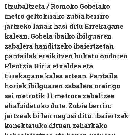
Itzubaltzeta / Romoko Gobelako
metro geltokirako zubia berriro
jartzeko lanak hasi ditu Errekagane
kalean. Gobela ibaiko ibilguaren
zabalera handitzeko ibaiertzetan
pantailak eraikitzen bukatu ondoren
Plentzia Hiria etxaldea eta
Errekagane kalea artean. Pantaila
horiek ibilguaren zabalera oraingo
sei metrotik 11 metrora zabaltzea
ahalbidetuko dute. Zubia berriro
jartzeak bi lan nagusi ditu: ibaiertzak
konektatuko dituen zeharkako