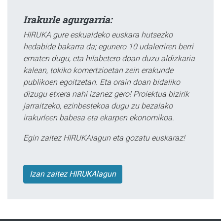
Irakurle agurgarria:
HIRUKA gure eskualdeko euskara hutsezko
hedabide bakarra da; egunero 10 udalerriren berri
ematen dugu, eta hilabetero doan duzu aldizkaria
kalean, tokiko komertzioetan zein erakunde
publikoen egoitzetan. Eta orain doan bidaliko
dizugu etxera nahi izanez gero! Proiektua bizirik
jarraitzeko, ezinbestekoa dugu zu bezalako
irakurleen babesa eta ekarpen ekonomikoa.
Egin zaitez HIRUKAlagun eta gozatu euskaraz!
Izan zaitez HIRUKAlagun