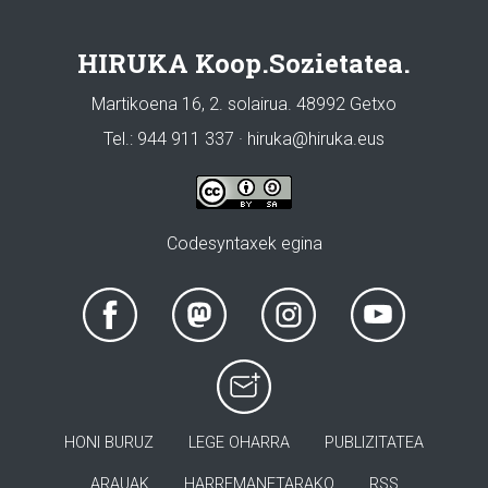
HIRUKA Koop.Sozietatea.
Martikoena 16, 2. solairua. 48992 Getxo
Tel.: 944 911 337 · hiruka@hiruka.eus
Codesyntaxek egina
HONI BURUZ
LEGE OHARRA
PUBLIZITATEA
ARAUAK
HARREMANETARAKO
RSS