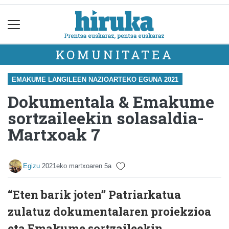
KOMUNITATEA
EMAKUME LANGILEEN NAZIOARTEKO EGUNA 2021
Dokumentala & Emakume
sortzaileekin solasaldia-
Martxoak 7
Egizu
2021eko martxoaren 5a
“Eten barik joten” Patriarkatua
zulatuz dokumentalaren proiekzioa
eta Emakume sortzaileekin