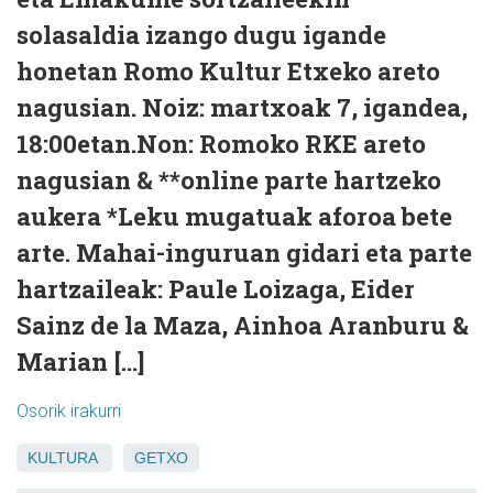
solasaldia izango dugu igande
honetan Romo Kultur Etxeko areto
nagusian. Noiz: martxoak 7, igandea,
18:00etan.Non: Romoko RKE areto
nagusian & **online parte hartzeko
aukera *Leku mugatuak aforoa bete
arte. Mahai-inguruan gidari eta parte
hartzaileak: Paule Loizaga, Eider
Sainz de la Maza, Ainhoa Aranburu &
Marian […]
Osorik irakurri
KULTURA
GETXO